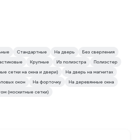
ьные
Стандартные
На дверь
Без сверления
астиковые
Крупные
Из полиэстра
Полиэстер
ные сетки на окна и двери)
На дверь на магнитах
повых окон
На форточку
На деревянные окна
ом (москитные сетки)