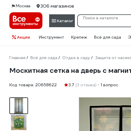
306 магазинов
Москва
Каталог
Акции
Инструмент
Крепеж
Всё для сада
Э
Главная
Всё для сада
Отдых в саду
Защита от насек
/
/
/
Москитная сетка на дверь с магнит
Код товара:
20658622
3.7
(3 отзыва)
1 вопрос