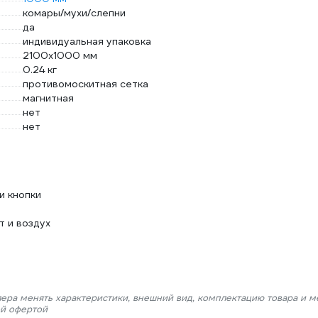
комары/мухи/слепни
да
индивидуальная упаковка
2100х1000 мм
0.24 кг
противомоскитная сетка
магнитная
нет
нет
и кнопки
т и воздух
лера менять характеристики, внешний вид, комплектацию товара и м
ой офертой