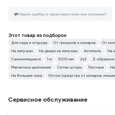
Нашли ошибку в характеристиках или описании?
Этот товар из подборок
Для сада и огорода
От грызунов и комаров
От ком
На липучках
На двери на липучках
Антипыль
На 
Самоклеящиеся
1 м
1000 мм
2х2
Z-образное
Магнитное крепление
Сетки-шторы
Плотные
На
На большие окна
Оптом (средства от комаров, мошек
Сервисное обслуживание