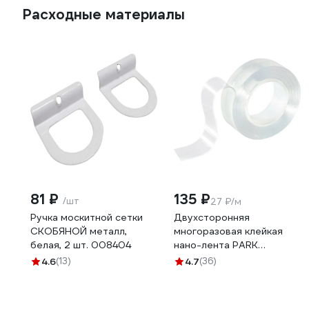
Расходные материалы
81 ₽
135 ₽
/шт
27 ₽/м
Ручка москитной сетки
Двухсторонняя
СКОБЯНОЙ металл,
многоразовая клейкая
белая, 2 шт. 008404
нано-лента PARK
прозрачная, 5 м 103911
4.6
(13)
4.7
(36)