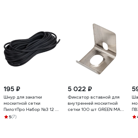
195 ₽
5 022 ₽
5
Шнур для закатки
Фиксатор вставной для
Ша
москитной сетки
внутренней москитной
мо
ПилотПро Набор №3 12 м
сетки 100 шт GREEN MAX
ПВ
17918
2304
ст
5
(7)