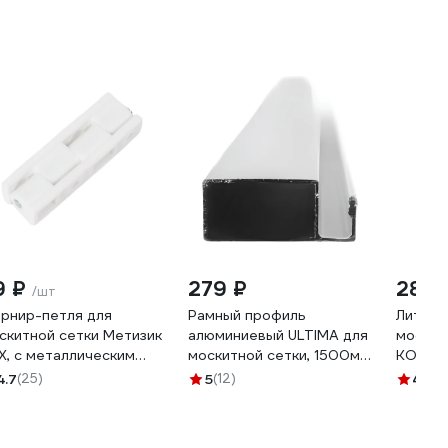
9 ₽
279 ₽
285 
/шт
рнир-петля для
Рамный профиль
Литой 
скитной сетки Метизик
алюминиевый ULTIMA для
москит
Х, с металлическим
москитной сетки, 1500мм
KOMFO
ержнем, белая 4223.07
х 23 x 9 мм, цвет белый
систем
4.7
(25)
5
(12)
4.9
(1
PROFRAMN
4 шт П