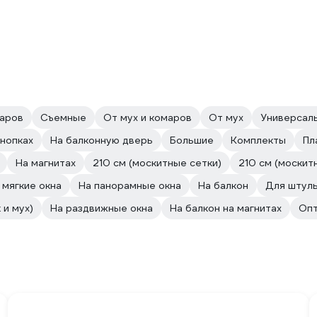
аров
Cъемные
От мух и комаров
От мух
Универсал
кнопках
На балконную дверь
Большие
Комплекты
Пл
На магнитах
210 см (москитные сетки)
210 см (москит
 мягкие окна
На панорамные окна
На балкон
Для штуль
 и мух)
На раздвижные окна
На балкон на магнитах
Опт