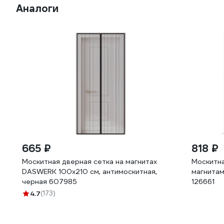
Аналоги
665 ₽
818 ₽
Москитная дверная сетка на магнитах
Москитна
DASWERK 100x210 см, антимоскитная,
магнитами
черная 607985
126661
4.7
(173)