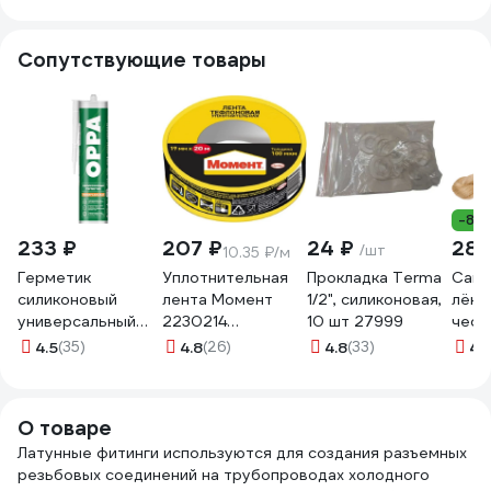
инже
сист
Сопутствующие товары
-8%
233 ₽
207 ₽
24 ₽
280
/шт
10.35 ₽/м
Герметик
Уплотнительная
Прокладка Terma
Сант
силиконовый
лента Момент
1/2", силиконовая,
лён S
универсальный
2230214
10 шт 27999
чеса
OPPA U
тефлоновая, ФУМ,
407
4.5
(35)
4.8
(26)
4.8
(33)
4.
бесцветный,
20 м 3049500
260мл,
HOCU260BC
О товаре
Латунные фитинги используются для создания разъемных
резьбовых соединений на трубопроводах холодного