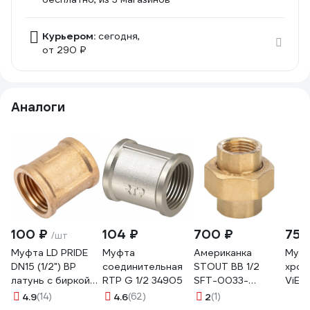
Курьером:
сегодня,
от 290 ₽
Аналоги
100 ₽
104 ₽
700 ₽
753
/шт
Муфта LD PRIDE
Муфта
Американка
Муф
DN15 (1/2") ВР
соединительная
STOUT ВB 1/2
хром
латунь с биркой
RTP G 1/2 34905
SFT-0033-
ViEir
LD.65.502.15.1
000012
гайка
4.9
(14)
4.6
(62)
2
(1)
RG008Q0SGGU27N
соед