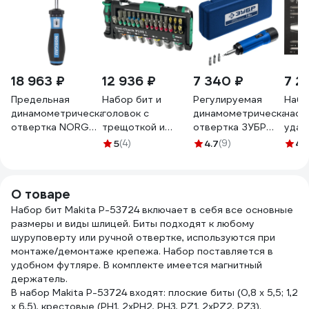
18 963 ₽
12 936 ₽
7 340 ₽
7 2
Предельная
Набор бит и
Регулируемая
Набо
динамометрическая
головок с
динамометрическая
наса
отвертка NORGAU
трещоткой и
отвертка ЗУБР
удар
1-6 Нм NTS12-6H,
отвёрткой-
Профессионал 1-6
ложе
5
(4)
4.7
(9)
4.
052099004
битодержателем
Нм 64015
KING
WERA Tool-Check
4143
PLUS 1 39
О товаре
предмета, Take It
Набор бит Makita P-53724 включает в себя все основные
Easy WE-049055
размеры и виды шлицей. Биты подходят к любому
шуруповерту или ручной отвертке, используются при
монтаже/демонтаже крепежа. Набор поставляется в
удобном футляре. В комплекте имеется магнитный
держатель.
В набор Makita P-53724 входят: плоские биты (0,8 х 5,5; 1,2
х 6,5), крестовые (PH1, 2хPH2, PH3, PZ1, 2xPZ2, PZ3).