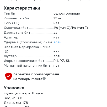
Характеристики
Тип бит
односторонние
Количество бит
10 шт
Torx (TT)
нет
Хвостовик бит
1/4 (тип С)/1/4 (тип Е)
Держатель бит
да
Адаптер
нет
Ударные (торсионные) биты
есть
Цветная маркировка шлица
нет
Футляр
есть
Форма наконечника бит
PH, PZ, SL
Магнитный наконечник биты
нет
Гарантия производителя
на товары Makita
Упаковка
Единица товара: Штука
Вес, кг: 0.11
Длина, мм: 178