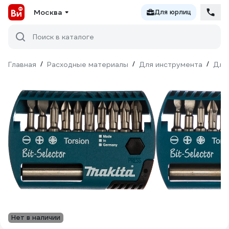
Москва
Для юрлиц
Поиск в каталоге
Главная
/
Расходные материалы
/
Для инструмента
/
Для
Нет в наличии