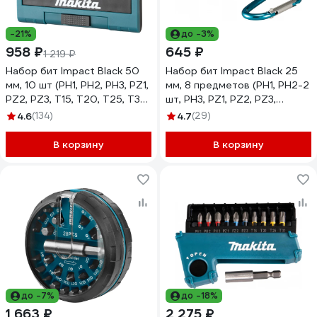
-21%
до -3%
958 ₽
645 ₽
1 219 ₽
Набор бит Impact Black 50
Набор бит Impact Black 25
мм, 10 шт (PH1, PH2, PH3, PZ1,
мм, 8 предметов (PH1, PH2-2
PZ2, PZ3, T15, T20, T25, T30)
шт, PH3, PZ1, PZ2, PZ3,
Makita E-12011
магнитный держатель)
4.6
(134)
4.7
(29)
Makita E-11994
В корзину
В корзину
до -7%
до -18%
1 663 ₽
2 275 ₽