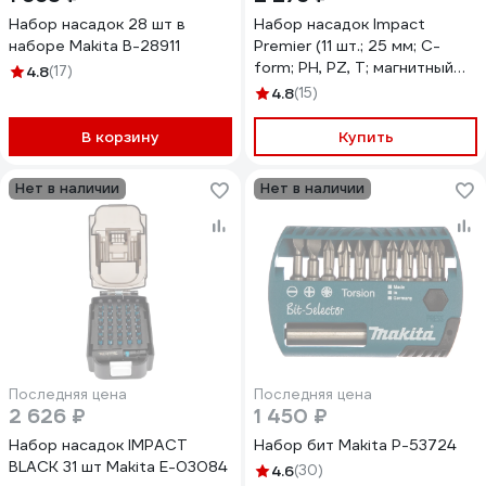
Набор насадок 28 шт в
Набор насадок Impact
наборе Makita B-28911
Premier (11 шт.; 25 мм; C-
form; PH, PZ, T; магнитный
4.8
(17)
держатель) Makita E-03567
4.8
(15)
В корзину
Купить
Нет в наличии
Нет в наличии
Последняя цена
Последняя цена
2 626 ₽
1 450 ₽
Набор насадок IMPACT
Набор бит Makita P-53724
BLACK 31 шт Makita E-03084
4.6
(30)