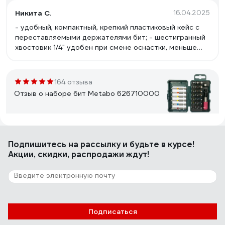
Никита С.
16.04.2025
- удобный, компактный, крепкий пластиковый кейс с
переставляемыми держателями бит; - шестигранный
хвостовик 1/4" удобен при смене оснастки, меньше
вероятность прокручивания в патроне шуроповерта;
- биты из стали S2; - магнитный битодержатель с
фиксирующим кольцом.
164 отзыва
Отзыв о наборе бит Metabo 626710000
Олег Б.
08.04.2019
Подпишитесь
на рассылку
и будьте в курсе!
Цена, качество
Акции, скидки, распродажи ждут!
116 отзывов
Отзыв о наборе бит Bosch 2.607.019.452
Подписаться