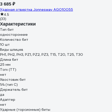
3 685 ₽
Ударная отвертка Jonnesway AG010055
4.5
(33)
Характеристики
Тип бит
односторонние
Количество бит
10 шт
Виды шлицев
PH1, PH2, PH3, PZ1, PZ2, PZ3, T15, T20, T25, T30
Длина бит
25 мм
Torx (TT)
нет
Хвостовик бит
1/4 (тип С)
Держатель бит
да
Адаптер
нет
Ударные (торсионные) биты