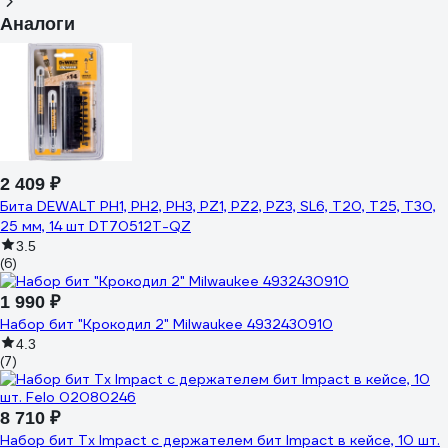
Аналоги
2 409 ₽
Бита DEWALT PH1, PH2, PH3, PZ1, PZ2, PZ3, SL6, T20, T25, T30,
25 мм, 14 шт DT70512T-QZ
3.5
(6)
1 990 ₽
Набор бит "Крокодил 2" Milwaukee 4932430910
4.3
(7)
8 710 ₽
Набор бит Tx Impact с держателем бит Impact в кейсе, 10 шт.