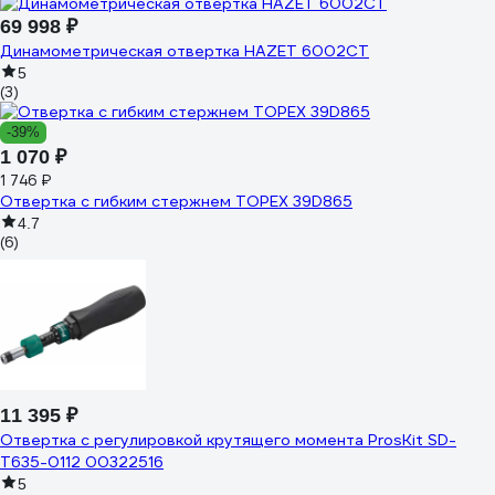
69 998 ₽
Динамометрическая отвертка HAZET 6002CT
5
(3)
-39%
1 070 ₽
1 746 ₽
Отвертка с гибким стержнем TOPEX 39D865
4.7
(6)
11 395 ₽
Отвертка с регулировкой крутящего момента ProsKit SD-
T635-0112 00322516
5