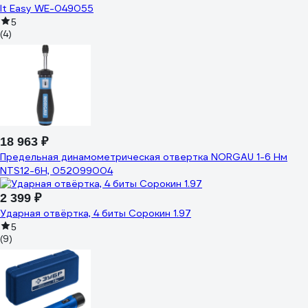
It Easy WE-049055
5
(4)
18 963 ₽
Предельная динамометрическая отвертка NORGAU 1-6 Нм
NTS12-6H, 052099004
2 399 ₽
Ударная отвёртка, 4 биты Сорокин 1.97
5
(9)