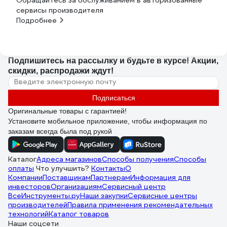
сервисы производителя
Подробнее
Подпишитесь
на рассылку
и будьте в курсе! Акции,
скидки, распродажи ждут!
Подписаться
Оригинальные товары с гарантией!
Установите мобильное приложение, чтобы информация по
заказам всегда была под рукой
Каталог
Адреса магазинов
Способы получения
Способы
оплаты
Что улучшить?
Контакты
О
Компании
Поставщикам
Партнерам
Информация для
инвесторов
Организациям
Сервисный центр
ВсеИнструменты.ру
Наши закупки
Сервисные центры
производителей
Правила применения рекомендательных
технологий
Каталог товаров
Наши соцсети