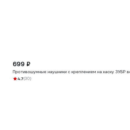
699 ₽
Противошумные наушники с креплением на каску ЗУБР ве
4.7
(30)