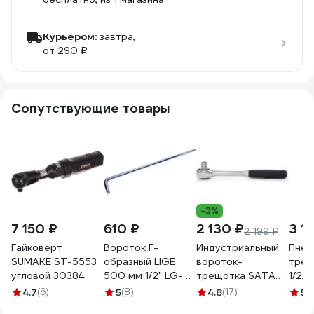
Курьером:
завтра,
от 290 ₽
Сопутствующие товары
-3%
7 150 ₽
610 ₽
2 130 ₽
3 1
2 199 ₽
Гайковерт
Вороток Г-
Индустриальный
Пнев
SUMAKE ST-5553
образный LIGE
вороток-
трещ
угловой 30384
500 мм 1/2" LG-
трещотка SATA
1/2,
7720 308374
1/2" DR 60 зубьев
070
4.7
(6)
5
(8)
4.8
(17)
5
(
быстросъёмный.