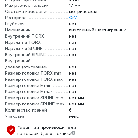
Max размер головки
17 мм
Система измерения
метрическая
Материал
CrV
Глубокая
нет
Наконечник
внутренний шестигранник
Внутренний TORX
нет
Наружный TORX
нет
Наружный SPLINE
нет
Внутренний SPLINE
нет
Внутренний
двенадцатигранник
нет
Размер головки TORX min
нет
Размер головки TORX max
нет
Размер головки E min
нет
Размер головки E max
нет
Размер головки SPLINE min
нет мм
Размер головки SPLINE max
нет мм
Количество граней
6
Упаковка
кейс
Гарантия производителя
на товары Дело Техники