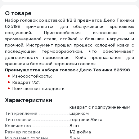
Для
профессиональных
О товаре
СТО и потоковой
Набор головок со вставкой 1/2 8 предметов Дело Техники
нагрузки. 13901
625198 применяется для обслуживания крепежных
соединений. Приспособления выполнены из
хромванадиевой стали, стойкой к большим нагрузкам и
прочной. Инструмент прошел процесс холодной ковки с
последующей термообработкой, что обеспечивает
долговечность применения. Кейс предназначен для
хранения и бережной переноски головок.
Преимущества набора головок Дело Техники 625198
Износостойкость;
Квадрат 1/2";
Повышенная твердость.
Характеристики
квадрат с подпружиненным
Тип крепления
шариком
Тип головки
торцевая/бита
Количество
8 шт
Размер посадки
1/2 дюйма
Min размер головки
5 мм