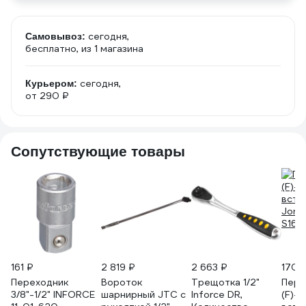
сегодня,
Самовывоз:
бесплатно
, из 1 магазина
сегодня,
Курьером:
от 290 ₽
Сопутствующие товары
161 ₽
2 819 ₽
2 663 ₽
170 
Переходник
Вороток
Трещотка 1/2"
Пере
3/8"-1/2" INFORCE
шарнирный JTC с
Inforce DR,
(F)-1