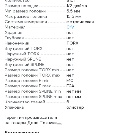
Количество
8 шт
Размер посадки
1/2 дюйма
Min размер головки
5.5 мм
Max размер головки
15.5 мм
Система измерения
метрическая
Материал
CrV
Ударная
нет
Глубокая
нет
Наконечник
TORX
Внутренний TORX
нет
Наружный TORX
нет
Наружный SPLINE
нет
Внутренний SPLINE
нет
Размер головки TORX min
нет
Размер головки TORX max
нет
Размер головки E min
Е10
Размер головки E max
Е24
Размер головки SPLINE min
нет мм
Размер головки SPLINE max
нет мм
Количество граней
6
Упаковка
блистер
Гарантия производителя
на товары Дело Техники
Комплектация