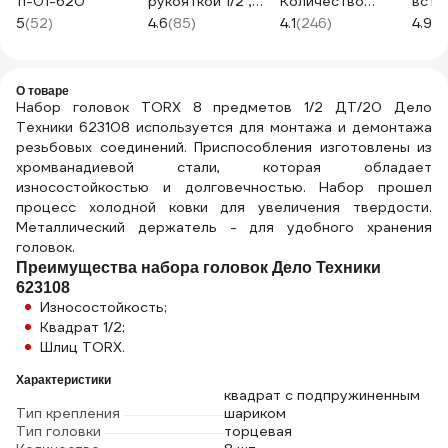
11-01-620
рукояткой 1/2",
Количество
вста
длина 610 мм,
зубьев 72 шт,
Jonn
5
(52)
4.6
(85)
4.1
(246)
4.9
(8
3624 666111
Сталь Cr-V, Длина
S16H
260мм,
Профессиональная,
06-05-47
О товаре
Набор головок TORX 8 предметов 1/2 ДТ/20 Дело
Техники 623108 используется для монтажа и демонтажа
резьбовых соединений. Приспособления изготовлены из
хромванадиевой стали, которая обладает
износостойкостью и долговечностью. Набор прошел
процесс холодной ковки для увеличения твердости.
Металлический держатель - для удобного хранения
головок.
Преимущества набора головок Дело Техники
623108
Износостойкость;
Квадрат 1/2;
Шлиц TORX.
Характеристики
квадрат с подпружиненным
Тип крепления
шариком
Тип головки
торцевая