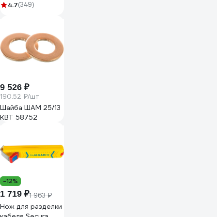
черная 305-030
4.7
(349)
9 526 ₽
190.52 ₽/шт
Шайба ШАМ 25/13
КВТ 58752
-12%
1 719 ₽
1 963 ₽
Нож для разделки
кабеля Secura