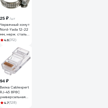
25 ₽
/шт
Червячный хомут
Nord-Yada 12-22
мм, нерж. сталь
900255
4.6
(312)
94 ₽
Вилка Cablexpert
RJ-45 8P8C
универсальная
кат.5e, контакты 6
4.7
(128)
микродюймов 10