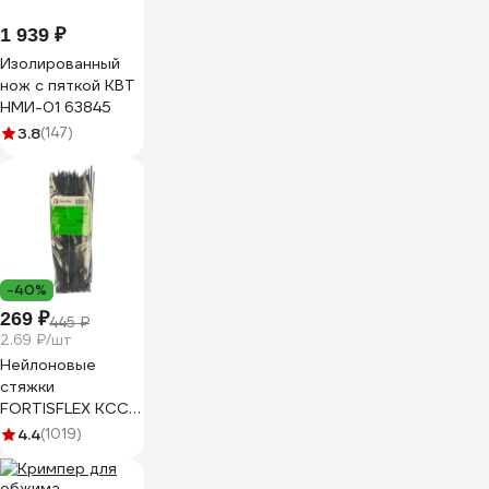
1 939 ₽
Изолированный
нож с пяткой КВТ
НМИ-01 63845
3.8
(147)
-40%
269 ₽
445 ₽
2.69 ₽/шт
Нейлоновые
стяжки
FORTISFLEX КСС
5х300 черный
4.4
(1019)
100 штук 49417