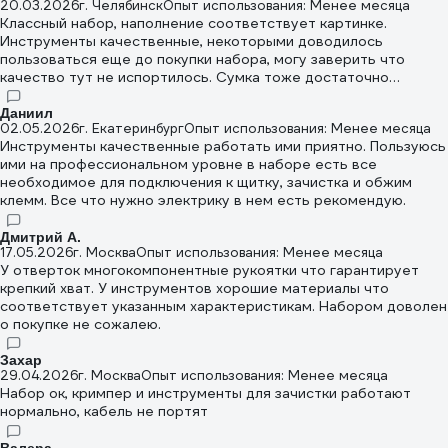
20.03.2026
г. Челябинск
Опыт использования: Менее месяца
Классный набор, наполнение соответствует картинке.
Инструменты качественные, некоторыми доводилось
пользоваться еще до покупки набора, могу заверить что
качество тут не испортилось. Сумка тоже достаточно
удобная. Рекомендую
Даниил
02.05.2026
г. Екатеринбург
Опыт использования: Менее месяца
Инструменты качественные работать ими приятно. Пользуюсь
ими на профессиональном уровне в наборе есть все
необходимое для подключения к щитку, зачистка и обжим
клемм. Все что нужно электрику в нем есть рекомендую.
Дмитрий А.
17.05.2026
г. Москва
Опыт использования: Менее месяца
У отверток многокомпонентные рукоятки что гарантирует
крепкий хват. У инструментов хорошие материалы что
соответствует указанным характеристикам. Набором доволен
о покупке не сожалею.
Захар
29.04.2026
г. Москва
Опыт использования: Менее месяца
Набор ок, кримпер и инструменты для зачистки работают
нормально, кабель не портят
Валера