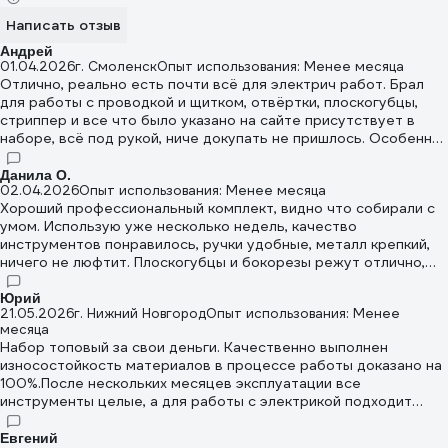
Написать отзыв
Андрей
01.04.2026
г. Смоленск
Опыт использования: Менее месяца
Отлично, реально есть почти всё для электрич работ. Брал
для работы с проводкой и щитком, отвёртки, плоскогубцы,
стриппер и все что было указано на сайте присутствует в
наборе, всё под рукой, ниче докупать не пришлось. Особенно
респект за нож с пяткой, изоляцию снимает аккуратно и жилы
не цепляет. Всем доволен
Данила О.
02.04.2026
Опыт использования: Менее месяца
Хороший профессиональный комплект, видно что собирали с
умом. Использую уже несколько недель, качество
инструментов понравилось, ручки удобные, металл крепкий,
ничего не люфтит. Плоскогубцы и бокорезы режут отлично,
кабелерез тоже порадовал.
Юрий
21.05.2026
г. Нижний Новгород
Опыт использования: Менее
месяца
Набор топовый за свои деньги. Качественно выполнен
износостойкость материалов в процессе работы доказано на
100%.После нескольких месяцев эксплуатации все
инструменты целые, а для работы с электрикой подходит
идеально.
Евгений