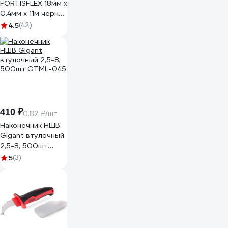
FORTISFLEX 18мм х
0.4мм х 11м черная
71242
4.5
(42)
410 ₽
0.82 ₽/шт
Наконечник НШВ
Gigant втулочный
2,5-8, 500шт
GTML-045
5
(3)