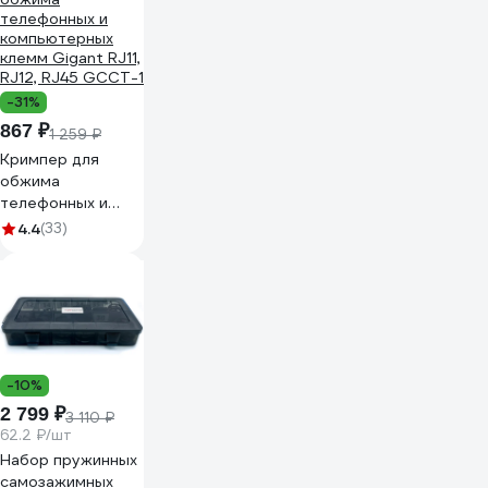
-31%
867 ₽
1 259 ₽
Кримпер для
обжима
телефонных и
компьютерных
4.4
(33)
клемм Gigant RJ11,
RJ12, RJ45 GCCT-1
-10%
2 799 ₽
3 110 ₽
62.2 ₽/шт
Набор пружинных
самозажимных