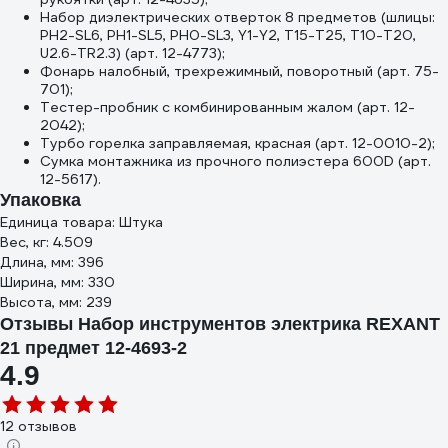
Набор диэлектрических отверток 8 предметов (шлицы:
PH2-SL6, PH1-SL5, PH0-SL3, Y1-Y2, Т15-Т25, Т10-Т20,
U2.6-TR2.3) (арт. 12-4773);
Фонарь налобный, трехрежимный, поворотный (арт. 75-
701);
Тестер-пробник с комбинированным жалом (арт. 12-
2042);
Турбо горелка заправляемая, красная (арт. 12-0010-2);
Сумка монтажника из прочного полиэстера 600D (арт.
12-5617).
Упаковка
Единица товара: Штука
Вес, кг: 4.509
Длина, мм: 396
Ширина, мм: 330
Высота, мм: 239
Отзывы Набор инструментов электрика REXANT
21 предмет 12-4693-2
4.9
12 отзывов