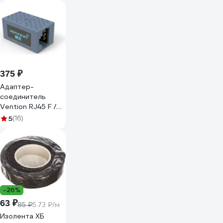
шт. PLUG3UP6/10
375 ₽
Адаптер-
соединитель
Vention RJ45 F /
RJ45 F 8p8c кат.6
5
(16)
VAM650
-26%
63 ₽
85 ₽
5.73 ₽/м
Изолента ХБ