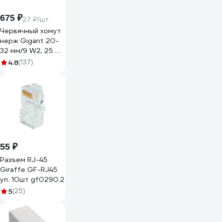
675 ₽
27 ₽/шт
Червячный хомут
нерж Gigant 20-
32 мм/9 W2, 25 шт
G/1/44
4.8
(137)
55 ₽
Разъем RJ-45
Giraffe GF-RJ45
уп. 10шт gf0290.2
5
(25)