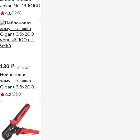
Jokari No. 16 10160
4.6
(128)
130 ₽
1.3 ₽/шт
Нейлоновая
хомут-стяжка
Gigant 3,6х200
черный, 100 шт
4.2
(350)
G/1/4