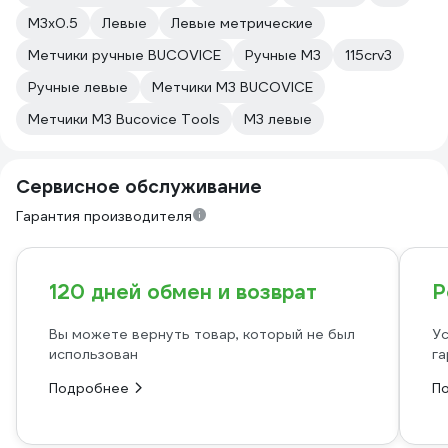
М3х0.5
Левые
Левые метрические
Метчики ручные BUCOVICE
Ручные М3
115crv3
Ручные левые
Метчики М3 BUCOVICE
Метчики М3 Bucovice Tools
М3 левые
Сервисное обслуживание
Гарантия производителя
120 дней обмен и возврат
Р
Вы можете вернуть товар, который не был
Ус
использован
га
Подробнее
П