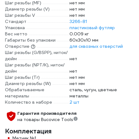
Шаг резьбы (MF)
нет мм
Диаметр резьбы (V)
нет мм
Шаг резьбы V
нет мм
Стандарт
3266-81
Упаковка
пластиковый футляр
Вес нетто
0.009 кг
Габариты без упаковки
60х30х10 мм
Отверстие
для сквозных отверстий
Шаг резьбы (G/BSPP), ниток/
дюйм
нет
Шаг резьбы (NPT/K), ниток/
дюйм
нет
Шаг резьбы (Tr)
нет мм
Диаметр резьбы (W)
нет мм
Обрабатываемые
сталь, чугун, цветные
материалы
металлы
Количество в наборе
2 шт
Гарантия производителя
на товары Bucovice Tools
Комплектация
Метчик №1