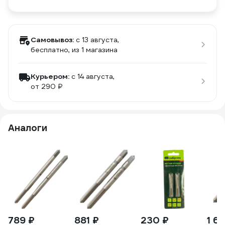
Самовывоз:
c 13 августа,
бесплатно
, из 1 магазина
Курьером:
c 14 августа,
от 290 ₽
Аналоги
789 ₽
881 ₽
230 ₽
1 6