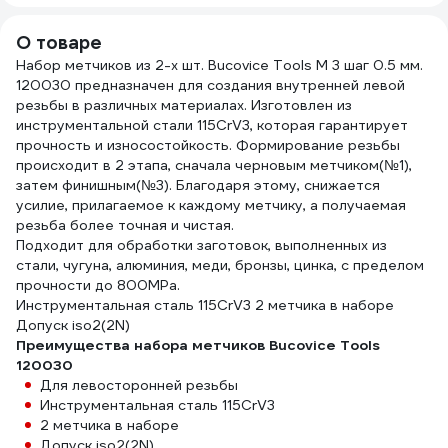
цинк ZA-04972
О товаре
Набор метчиков из 2-х шт. Bucovice Tools M 3 шаг 0.5 мм.
120030 предназначен для создания внутренней левой
резьбы в различных материалах. Изготовлен из
инструментальной стали 115CrV3, которая гарантирует
прочность и износостойкость. Формирование резьбы
происходит в 2 этапа, сначала черновым метчиком(№1),
затем финишным(№3). Благодаря этому, снижается
усилие, прилагаемое к каждому метчику, а получаемая
резьба более точная и чистая.
Подходит для обработки заготовок, выполненных из
стали, чугуна, алюминия, меди, бронзы, цинка, с пределом
прочности до 800MPa.
Инструментальная сталь 115CrV3 2 метчика в наборе
Допуск iso2(2N)
Преимущества набора метчиков Bucovice Tools
120030
Для левосторонней резьбы
Инструментальная сталь 115CrV3
2 метчика в наборе
Допуск iso2(2N)