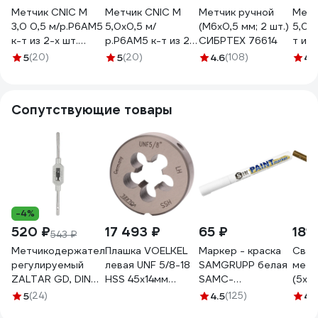
Метчик CNIC М
Метчик CNIC М
Метчик ручной
Метч
3,0 0,5 м/р.Р6АМ5
5,0x0,5 м/
(М6х0,5 мм; 2 шт.)
5,0x0
к-т из 2-х шт.
р.Р6АМ5 к-т из 2-
СИБРТЕХ 76614
т из 
47007
х шт. 47022
5
(20)
5
(20)
4.6
(108)
4
(1
Сопутствующие товары
-4%
520 ₽
17 493 ₽
65 ₽
181 
543 ₽
Метчикодержатель
Плашка VOELKEL
Маркер - краска
Свер
регулируемый
левая UNF 5/8-18
SAMGRUPP белая
мета
ZALTAR GD, DIN
HSS 45x14мм
SAMC-
(5х5
1814, # 1, M1-10,
V24226
037000002
Р6М5
5
(24)
4.5
(125)
4.
O2.0-6.3, 176 мм,
Giga