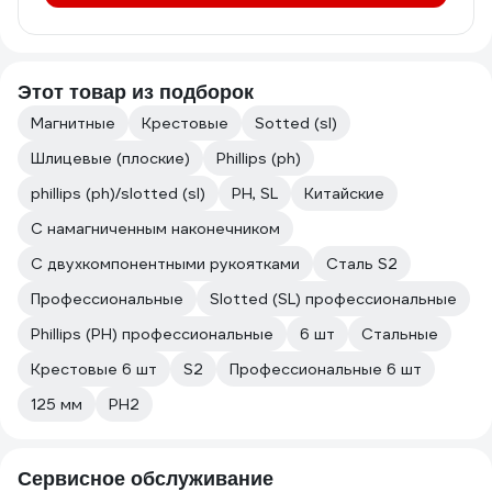
Этот товар из подборок
Магнитные
Крестовые
Sotted (sl)
Шлицевые (плоские)
Phillips (ph)
phillips (ph)/slotted (sl)
PH, SL
Китайские
C намагниченным наконечником
С двухкомпонентными рукоятками
Сталь S2
Профессиональные
Slotted (SL) профессиональные
Phillips (PH) профессиональные
6 шт
Стальные
Крестовые 6 шт
S2
Профессиональные 6 шт
125 мм
PH2
Сервисное обслуживание