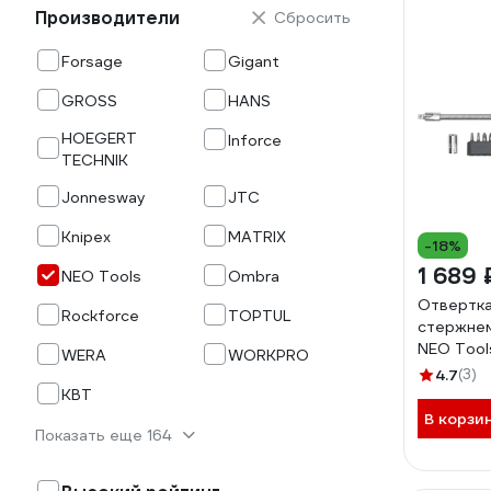
Производители
Сбросить
Forsage
Gigant
GROSS
HANS
HOEGERT
Inforce
TECHNIK
Jonnesway
JTC
Knipex
MATRIX
-18%
1 689 
NEO Tools
Ombra
Отвертка
Rockforce
TOPTUL
стержнем
NEO Tool
WERA
WORKPRO
CrMo 12 
4.7
(3)
КВТ
В корзи
Показать еще 164