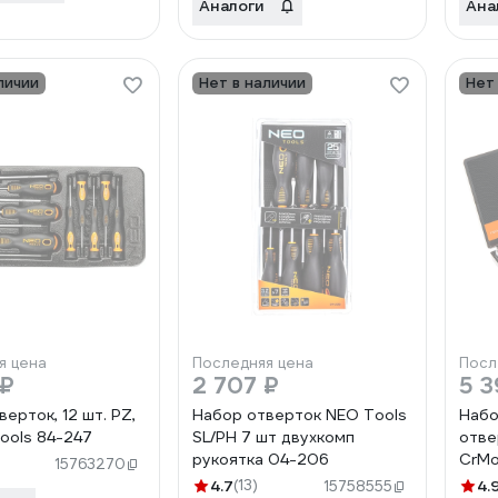
Аналоги
Ана
личии
Нет в наличии
Нет
я цена
Последняя цена
Посл
 ₽
2 707 ₽
5 3
ерток, 12 шт. PZ,
Набор отверток NEO Tools
Набо
ools 84-247
SL/PH 7 шт двухкомп
отве
рукоятка 04-206
CrMo
15763270
4.7
(13)
4.
15758555