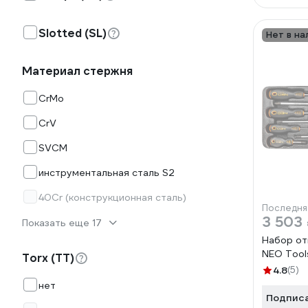
Slotted (SL)
Нет в на
Материал стержня
CrMo
CrV
SVCM
инструментальная сталь S2
40Cr (конструкционная сталь)
Последня
3 503
Показать еще 17
Набор от
NEO Tool
Torx (TT)
4.8
(5)
нет
Подпис