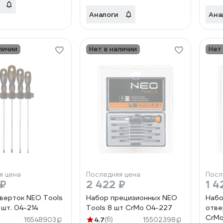
Аналоги
Ана
личии
Нет в наличии
Нет
я цена
Последняя цена
Посл
 ₽
2 422 ₽
1 4
верток NEO Tools
Набор прецизионных NEO
Набо
 шт. 04-214
Tools 8 шт CrMo 04-227
отве
CrMo
4.7
(6)
16548903
15502398