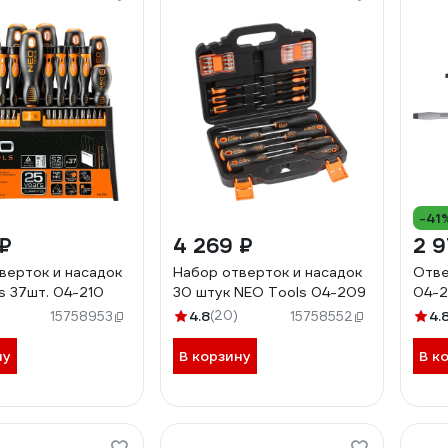
-41
 ₽
4 269 ₽
2 9
верток и насадок
Набор отверток и насадок
Отве
s 37шт. 04-210
30 штук NEO Tools 04-209
04-
4.8
(20)
4.
15758953
15758552
ну
В корзину
В к