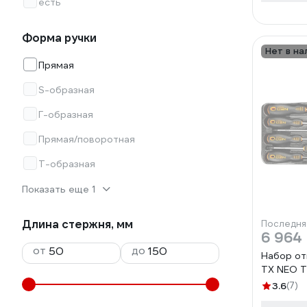
есть
Форма ручки
Нет в на
Прямая
S-образная
Г-образная
Прямая/поворотная
Т-образная
Показать еще 1
Длина стержня, мм
Последня
6 964
от
до
Набор отв
TX NEO T
3.6
(7)