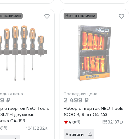
 в наличии
Нет в наличии
едняя цена
Последняя цена
19 ₽
2 499 ₽
р отверток NEO Tools
Набор отверток NEO Tools
 SL/PH двухкомп
1000 В, 9 шт 04-143
ятка 04-193
4.8
(6)
16532137
9
(16)
16413282
Аналоги