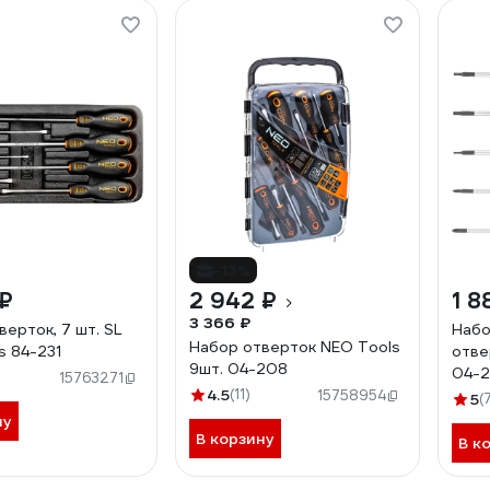
-13%
 ₽
2 942 ₽
1 8
3 366 ₽
ерток, 7 шт. SL
Набо
Набор отверток NEO Tools
s 84-231
отве
9шт. 04-208
04-2
15763271
4.5
(11)
15758954
5
(
ну
В корзину
В к