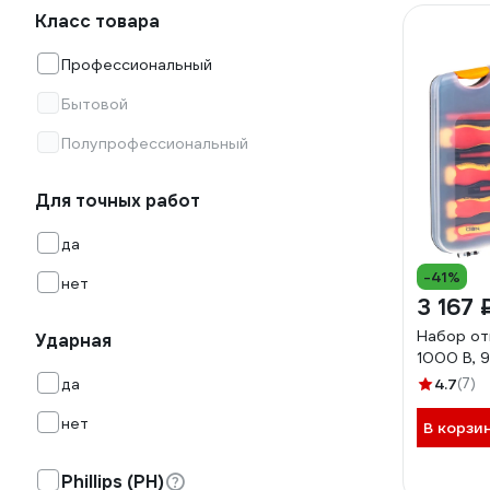
Класс товара
Профессиональный
Бытовой
Полупрофессиональный
Для точных работ
да
-41%
нет
3 167 
Набор от
Ударная
1000 В, 
да
4.7
(7)
нет
В корзи
Phillips (PH)