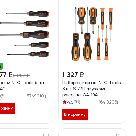
%
77 ₽
1 327 ₽
5 087 ₽
ртки NEO Tools 5 шт.
Набор отверток NEO Tools
240
8 шт SL/PH двухкомп
рукоятка 04-194
8
(6)
15749210
4.9
(16)
16413296
орзину
В корзину