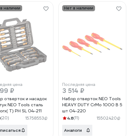
 в наличии
Нет в наличии
едняя цена
Последняя цена
499 ₽
3 514 ₽
р отверток и насадок
Набор отверток NEO Tools
тук NEO Tools сталь
HEAVY DUTY CrMo 1000 В 5
S2, Torx( T) PH SL 04-211
шт 04-220
8
(20)
4.8
(11)
15758553
15502420
писаться
Аналоги