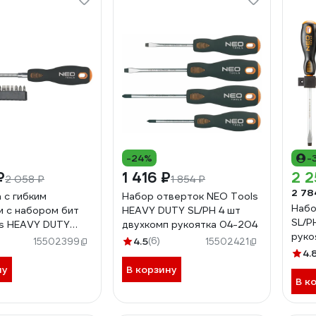
-24%
-
₽
1 416 ₽
2 2
2 058 ₽
1 854 ₽
2 78
 с гибким
Набор отверток NEO Tools
Набо
 с набором бит
HEAVY DUTY SL/PH 4 шт
SL/P
s HEAVY DUTY
двухкомп рукоятка 04-204
руко
шт 04-212
4.5
(6)
15502399
15502421
4.
ну
В корзину
В к