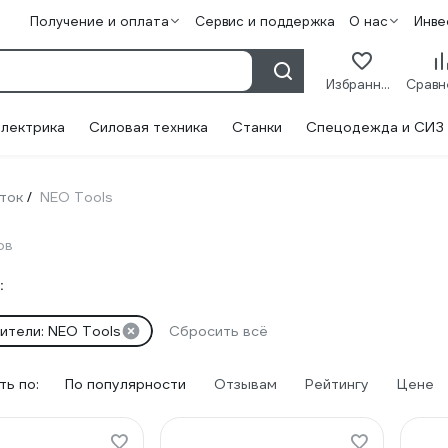
Получение и оплата
Сервис и поддержка
О нас
Инве
Избранное
лектрика
Силовая техника
Станки
Спецодежда и СИЗ
ток
NEO Tools
/
ов
:
ители: NEO Tools
Сбросить всё
ь по:
По популярности
Отзывам
Рейтингу
Цене