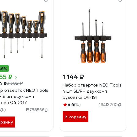
36%
55 ₽
1 144 ₽
4 ₽
3 502 ₽
Набор отверток NEO Tools
р отверток NEO Tools
4 шт SL/PH двухкомп
H 8 шт двухкомп
рукоятка 04-191
ятка 04-207
4.9
(16)
16413260
8
(6)
15758556
В корзину
орзину