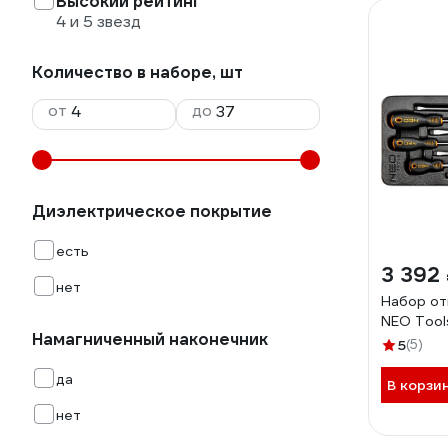
Высокий рейтинг
4 и 5 звезд
Количество в наборе, шт
от
до
Диэлектрическое покрытие
есть
3 392
нет
Набор отв
NEO Tool
Намагниченный наконечник
5
(5)
да
В корзи
нет