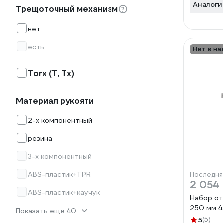
Аналоги
Трещоточный механизм
нет
есть
Нет в на
Torx (T, Tx)
Материал рукояти
2-х компонентный
резина
3-х компонентный
ABS-пластик+TPR
Последня
2 054
ABS-пластик+каучук
Набор от
250 мм 4
Показать еще 40
5
(5)