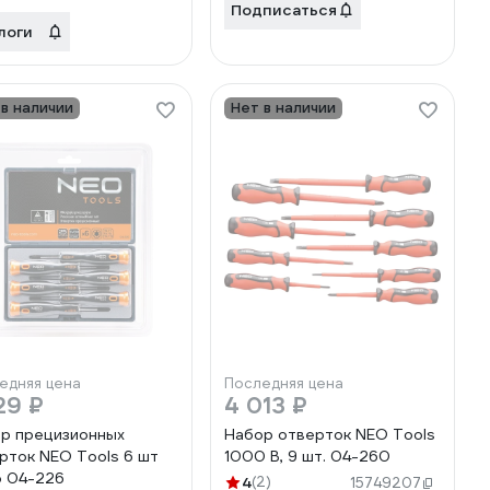
Подписаться
логи
 в наличии
Нет в наличии
едняя цена
Последняя цена
29 ₽
4 013 ₽
р прецизионных
Набор отверток NEO Tools
рток NEO Tools 6 шт
1000 В, 9 шт. 04-260
 04-226
4
(2)
15749207