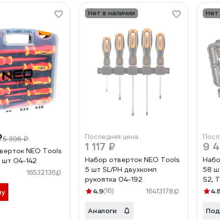
Нет в наличии
Нет
₽
Последняя цена
Посл
5 396 ₽
1 117 ₽
9 
верток NEO Tools
Набор отверток NEO Tools
Набо
9 шт 04-142
5 шт SL/PH двухкомп
58 ш
16532136
рукоятка 04-192
4.9
(16)
4.
16413178
ну
Аналоги
Под