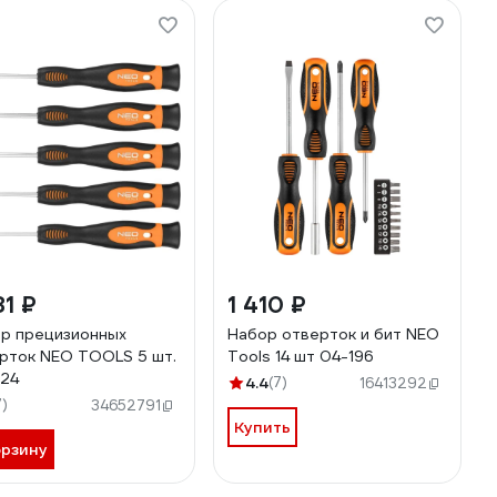
81 ₽
1 410 ₽
р прецизионных
Набор отверток и бит NEO
рток NEO TOOLS 5 шт.
Tools 14 шт 04-196
24
4.4
(7)
16413292
7)
34652791
Купить
орзину