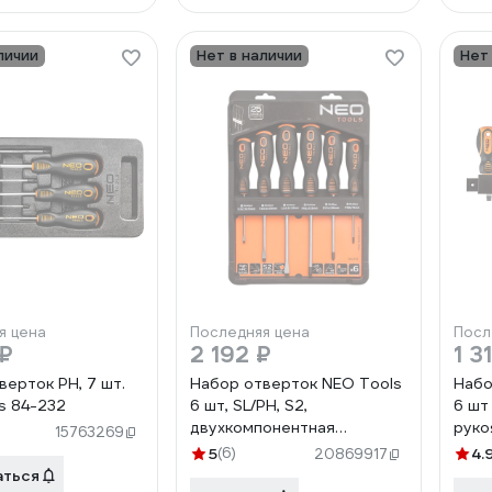
личии
Нет в наличии
Нет
я цена
Последняя цена
Посл
 ₽
2 192 ₽
1 3
верток PH, 7 шт.
Набор отверток NEO Tools
Набо
s 84-232
6 шт, SL/PH, S2,
6 шт
двухкомпонентная
руко
15763269
рукоятка, на планке 04-213
5
(6)
4.
20869917
аться