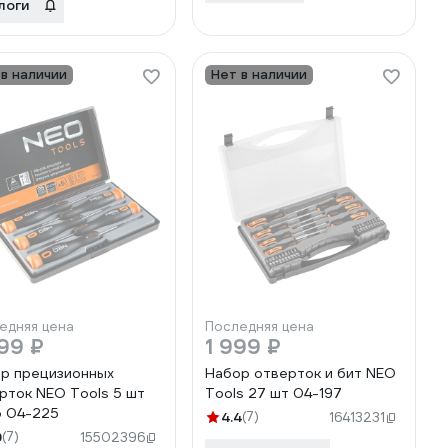
логи
 в наличии
Нет в наличии
едняя цена
Последняя цена
99 ₽
1 999 ₽
р прецизионных
Набор отверток и бит NEO
рток NEO Tools 5 шт
Tools 27 шт 04-197
 04-225
4.4
(7)
16413231
9
(7)
15502396