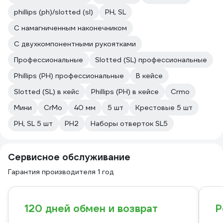
phillips (ph)/slotted (sl)
PH, SL
C намагниченным наконечником
С двухкомпонентными рукоятками
Профессиональные
Slotted (SL) профессиональные
Phillips (PH) профессиональные
В кейсе
Slotted (SL) в кейс
Phillips (PH) в кейсе
Crmo
Мини
CrMo
40 мм
5 шт
Крестовые 5 шт
PH, SL 5 шт
PH2
Наборы отверток SL5
Сервисное обслуживание
Гарантия производителя 1 год
120 дней обмен и возврат
Р