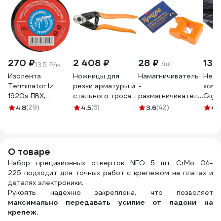
270 ₽
2 408 ₽
28 ₽
130
/шт
13.5 ₽/м
Изолента
Ножницы для
Намагничиватель
Нейл
Terminator Iz
резки арматуры и
-
хому
1920s ПВХ,
стального троса
размагничиватель
Giga
черная,
NEO Tools 190 мм
ТУНДРА для
черн
4.8
(29)
4.5
(6)
3.6
(42)
4.
автомобильная,
01-512
наконечников
G/1/4
0.13 мм, 19 мм, 20
отверток
м 2000251
2308779
О товаре
Набор прецизионных отверток NEO 5 шт CrMo 04-
225 подходит для точных работ с крепежом на платах и
деталях электроники.
Рукоять надежно закреплена, что позволяет
максимально передавать усилие от ладони на
крепеж.