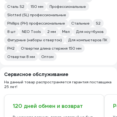
Сталь S2
150 мм
Профессиональные
Slotted (SL) профессиональные
Phillips (PH) профессиональные
Стальные
S2
8 шт
NEO Tools
2 мм
Мел
Для ноутбуков
Фигурные (наборы отверток)
Для компьютеров ПК
PH2
Отвертки длина стержня 150 мм
Отвертки 8 мм
Оптом
Сервисное обслуживание
На данный товар распространяется гарантия поставщика
25 лет!
120 дней обмен и возврат
Р