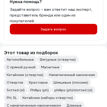
Нужна помощь?
намёка на потёртости, мозоли.
Задайте вопрос – вам ответит наш эксперт,
Перчатки никто не отменял, но и без
них работать с инструментом
представитель бренда или один из
комфортно. Маркировка на торце
покупателей
рукоятки исчезла на наиболее
востребованных образцах. Магнит
Задать вопрос
шлицев отличный, к примеру PH2 с
лёгкостью держит саморезы 100 мм.
За пару месяцев, довольно
интенсивной, эксплуатации на щлицах
Этот товар из подборок
нет и намёка на износ.
В данном комплекте мне явно не
Автомобильные
Фигурные (отвертки)
хватило шлицевой отвёртки 3 мм,
пришлось докупить отдельно.
С прямой ручкой
Магнитные
Маркировку на торце рукояток
Китайские (отвертки)
Намагниченный наконечник
неплохо бы выполнить гравировкой,
штамповкой..., краска быстро стерлась
Отвертки
Крестовые
Шлицевые (плоские)
и теперь приходится держать в
Sotted (sl)
Phillips (ph)
phillips (ph)/slotted (sl)
памяти расположение инструмента.
Набор качественный, доступен по
PH, SL
Китайские (наборы отверток)
цене, собрал в себе все необходимое.
Однозначно рекомендую к покупке.
C намагниченным наконечником
Длинные