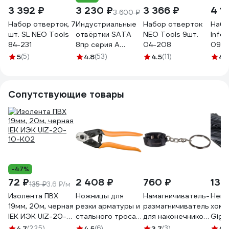
3 392 ₽
3 230 ₽
3 366 ₽
4 1
3 600 ₽
Набор отверток, 7
Индустриальные
Набор отверток
Набо
шт. SL NEO Tools
отвёртки SATA
NEO Tools 9шт.
Info
84-231
8пр серия А
04-208
09-7
крестовые и
5
(5)
4.8
(53)
4.5
(11)
4.
плоские.
Повышенный
ресурс для
Сопутствующие товары
потоковой
нагрузки. 09306
-47%
72 ₽
2 408 ₽
760 ₽
130
135 ₽
3.6 ₽/м
Изолента ПВХ
Ножницы для
Намагничиватель-
Нейл
19мм, 20м, черная
резки арматуры и
размагничиватель
хому
IEK ИЭК UIZ-20-
стального троса
для наконечников
Giga
10-K02
NEO Tools 190 мм
отверток
черн
4.7
(225)
4.5
(6)
3.7
(3)
4.