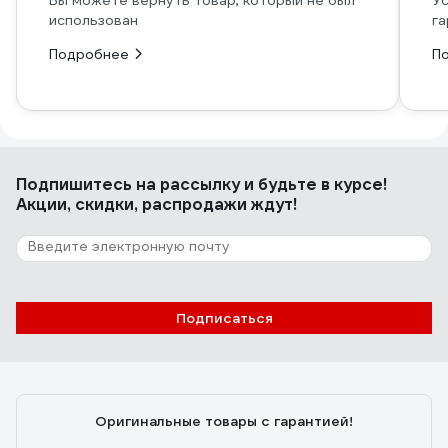
Вы можете вернуть товар, который не был
Ус
использован
га
Подробнее
П
Подпишитесь
на рассылку
и будьте в курсе!
Акции, скидки, распродажи ждут!
Подписаться
Оригинальные товары с гарантией!