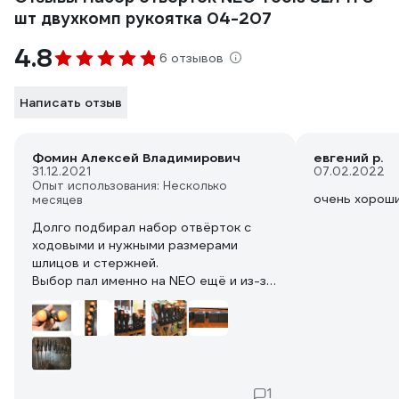
шт двухкомп рукоятка 04-207
4.8
6 отзывов
Написать отзыв
Фомин Алексей Владимирович
евгений р.
31.12.2021
07.02.2022
Опыт использования: Несколько
очень хорош
месяцев
Долго подбирал набор отвёрток с
ходовыми и нужными размерами
шлицов и стержней.
Выбор пал именно на NEO ещё и из-за
подходящей навесной системы
хранения.
Инструмент упакован в блистер -
удобно, наглядно! Подвес для
отвёрток прост и надёжен - ничего не
выскакивает и фактически не
1