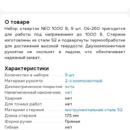
автомобильная,
01-512
для бит и другого
G/1/4
0.13 мм, 19 мм, 20
инструмента
м 2000251
PS21011002
О товаре
Набор отверток NEO 1000 В, 9 шт. 04-260 пригодится
для работы под напряжением до 1000 В. Стержни
изготовлены из стали S2 и подвергнуты термообработке
для достижения высокой твердости. Двухкомпонентные
рукоятки не скользят в ладони, что обеспечивает
надежный захват.
Характеристики
Количество в наборе
9 шт
Материал рукояти
2-х компонентный
Диэлектрическое покрытие
есть
Намагниченный наконечник
нет
Ударная
нет
Для точных работ
нет
Материал стержня
инструментальная сталь S2
Длина стержня
175 мм
Форма ручки
Прямая
Гибкая
нет