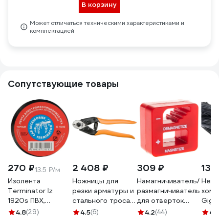
В корзину
Может отличаться техническими характеристиками и
комплектацией
Сопутствующие товары
270 ₽
2 408 ₽
309 ₽
130
13.5 ₽/м
Изолента
Ножницы для
Намагничиватель/
Нейл
Terminator Iz
резки арматуры и
размагничиватель
хому
1920s ПВХ,
стального троса
для отверток
Giga
черная,
NEO Tools 190 мм
RITTER подходит
черн
4.8
(29)
4.5
(6)
4.2
(44)
4.