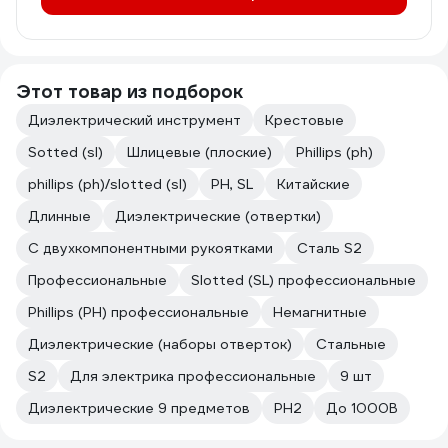
Этот товар из подборок
Диэлектрический инструмент
Крестовые
Sotted (sl)
Шлицевые (плоские)
Phillips (ph)
phillips (ph)/slotted (sl)
PH, SL
Китайские
Длинные
Диэлектрические (отвертки)
С двухкомпонентными рукоятками
Сталь S2
Профессиональные
Slotted (SL) профессиональные
Phillips (PH) профессиональные
Немагнитные
Диэлектрические (наборы отверток)
Стальные
S2
Для электрика профессиональные
9 шт
Диэлектрические 9 предметов
PH2
До 1000В