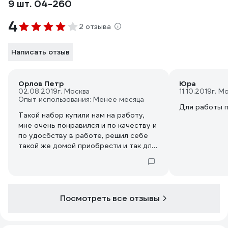
9 шт. 04-260
4
2 отзыва
Написать отзыв
Орлов Петр
Юра
02.08.2019
г. Москва
11.10.2019
г. М
Опыт использования: Менее месяца
Для работы п
Такой набор купили нам на работу,
мне очень понравился и по качеству и
по удосбству в работе, решил себе
такой же домой приобрести и так для
шабашек если кто обратится.
Посмотреть все отзывы