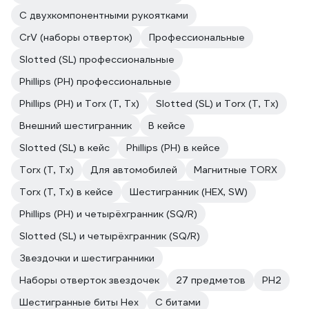
С двухкомпонентными рукоятками
CrV (наборы отверток)
Профессиональные
Slotted (SL) профессиональные
Phillips (PH) профессиональные
Phillips (PH) и Torx (T, Tx)
Slotted (SL) и Torx (T, Tx)
Внешний шестигранник
В кейсе
Slotted (SL) в кейс
Phillips (PH) в кейсе
Torx (T, Tx)
Для автомобилей
Магнитные TORX
Torx (T, Tx) в кейсе
Шестигранник (HEX, SW)
Phillips (PH) и четырёхгранник (SQ/R)
Slotted (SL) и четырёхгранник (SQ/R)
Звездочки и шестигранники
Наборы отверток звездочек
27 предметов
PH2
Шестигранные биты Hex
С битами