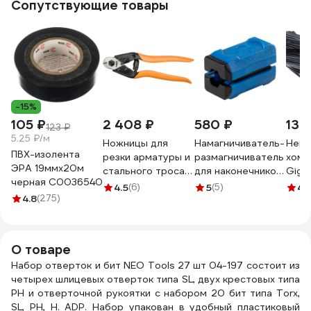
Сопутствующие товары
-15%
105 ₽
2 408 ₽
580 ₽
130
123 ₽
5.25 ₽/м
Ножницы для
Намагничиватель-
Нейл
ПВХ-изолента
резки арматуры и
размагничиватель
хому
ЭРА 19ммх20м
стального троса
для наконечников
Giga
черная C0036540
NEO Tools 190 мм
KING TONY 76MBH
черн
4.5
(6)
5
(5)
4.
4.8
(275)
01-512
G/1/4
О товаре
Набор отверток и бит NEO Tools 27 шт 04-197 состоит из
четырех шлицевых отверток типа SL, двух крестовых типа
PH и отверточной рукоятки с набором 20 бит типа Torx,
SL, PH, H. ADP. Набор упакован в удобный пластиковый