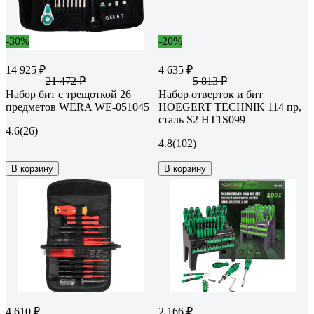
-30%
-20%
14 925 ₽
4 635 ₽
21 472 ₽
5 813 ₽
Набор бит с трещоткой 26
Набор отверток и бит
предметов WERA WE-051045
HOEGERT TECHNIK 114 пр,
сталь S2 HT1S099
4.6
(26)
4.8
(102)
В корзину
В корзину
4 610 ₽
2 166 ₽