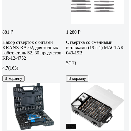
881 ₽
1 280 ₽
Набор отверток с битами
Отвёртка со сменными
KRANZ RA-02, для точных
вставками (19 в 1) МАСТАК
работ, сталь S2, 30 предметов,
049-19B
KR-12-4752
5
(17)
4.7
(163)
В корзину
В корзину
-10%