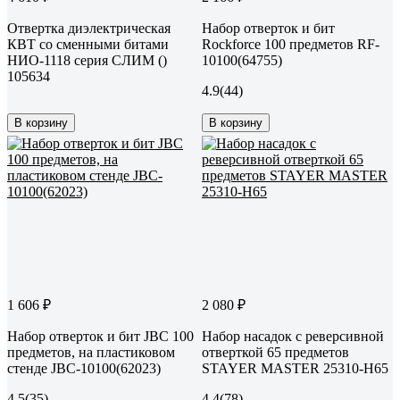
Отвертка диэлектрическая
Набор отверток и бит
КВТ со сменными битами
Rockforce 100 предметов RF-
НИО-1118 серия СЛИМ ()
10100(64755)
105634
4.9
(44)
В корзину
В корзину
1 606 ₽
2 080 ₽
Набор отверток и бит JBC 100
Набор насадок с реверсивной
предметов, на пластиковом
отверткой 65 предметов
стенде JBC-10100(62023)
STAYER MASTER 25310-H65
4.5
(35)
4.4
(78)