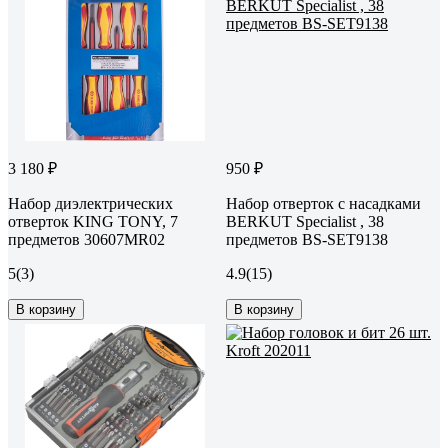
3 180 ₽
950 ₽
Набор диэлектрических
Набор отверток с насадками
отверток KING TONY, 7
BERKUT Specialist , 38
предметов 30607MR02
предметов BS-SET9138
5
(3)
4.9
(15)
В корзину
В корзину