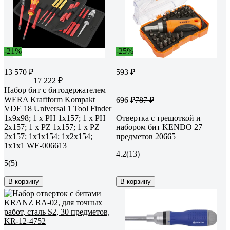
-21%
-25%
13 570 ₽
593 ₽
17 222 ₽
Набор бит с битодержателем
WERA Kraftform Kompakt
696 ₽
787 ₽
VDE 18 Universal 1 Tool Finder
1x9x98; 1 x PH 1x157; 1 x PH
Отвертка с трещоткой и
2x157; 1 x PZ 1x157; 1 x PZ
набором бит KENDO 27
2x157; 1x1x154; 1x2x154;
предметов 20665
1x1x1 WE-006613
4.2
(13)
5
(5)
В корзину
В корзину