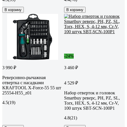
В корзину
В корзину
-24%
3 990 ₽
3 460 ₽
Реверсивно-рычажная
отвертка с насадками
4 529 ₽
KRAFTOOL X-Force-55 55 шт
25554-H55_z01
Набор отверток и головок
Smartbuy реверс, PH, PZ, SL,
4.5
(19)
Torx, HEX, S, 4-12 мм, Cr-V,
100 штук SBT-SCN-100P1
4.8
(21)