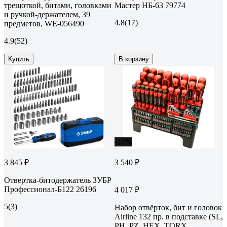
трещоткой, битами, головками
Мастер НБ-63 79774
и ручкой-держателем, 39
4.8
(17)
предметов, WE-056490
4.9
(52)
Купить
В корзину
-12%
3 845 ₽
3 540 ₽
Отвертка-битодержатель ЗУБР
Профессионал-Б122 26196
4 017 ₽
5
(3)
Набор отвёрток, бит и головок
Airline 132 пр. в подставке (SL,
PH, PZ, HEX, TORX,