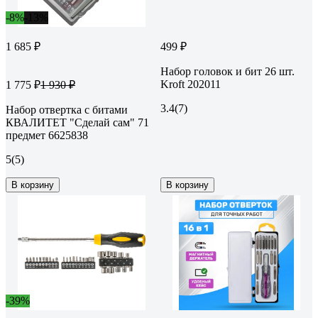
-8%
-13%
1 685 ₽
499 ₽
Набор головок и бит 26 шт.
Kroft 202011
1 775 ₽
1 930 ₽
3.4
(7)
Набор отвертка с битами
КВАЛИТЕТ "Сделай сам" 71
предмет 6625838
5
(5)
В корзину
В корзину
-39%