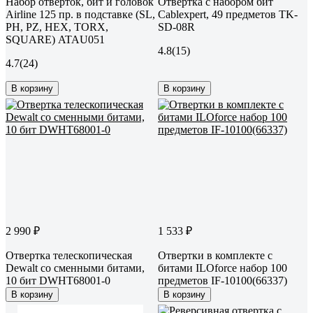
Набор отвёрток, бит и головок
Отвертка с набором бит
Airline 125 пр. в подставке (SL,
Cablexpert, 49 предметов TK-
PH, PZ, HEX, TORX,
SD-08R
SQUARE) ATAU051
4.8
(15)
4.7
(24)
В корзину
В корзину
2 990 ₽
1 533 ₽
Отвертка телескопическая
Отвертки в комплекте с
Dewalt со сменными битами,
битами ILOforcе набор 100
10 бит DWHT68001-0
предметов IF-10100(66337)
В корзину
В корзину