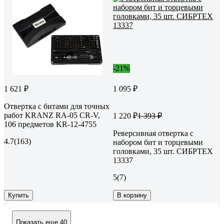
-21%
1 621 ₽
1 095 ₽
Отвертка с битами для точных
работ KRANZ RA-05 CR-V,
1 220 ₽
1 393 ₽
106 предметов KR-12-4755
Реверсивная отвертка с
4.7
(163)
набором бит и торцевыми
головками, 35 шт. СИБРТЕХ
13337
5
(7)
Купить
В корзину
Показать еще 40