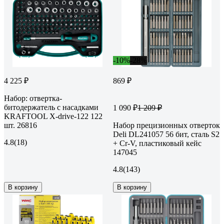
-10%
-28%
4 225 ₽
869 ₽
Набор: отвертка-
битодержатель с насадками
1 090 ₽
1 209 ₽
KRAFTOOL X-drive-122 122
шт. 26816
Набор прецизионных отверток
Deli DL241057 56 бит, сталь S2
4.8
(18)
+ Cr-V, пластиковый кейс
147045
4.8
(143)
В корзину
В корзину