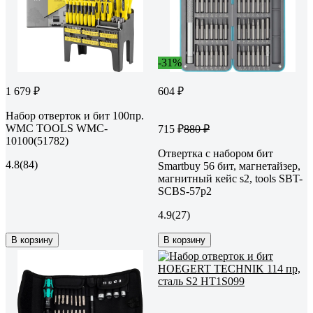
-31%
1 679 ₽
604 ₽
Набор отверток и бит 100пр.
WMC TOOLS WMC-
715 ₽
880 ₽
10100(51782)
Отвертка с набором бит
4.8
(84)
Smartbuy 56 бит, магнетайзер,
магнитный кейс s2, tools SBT-
SCBS-57p2
4.9
(27)
В корзину
В корзину