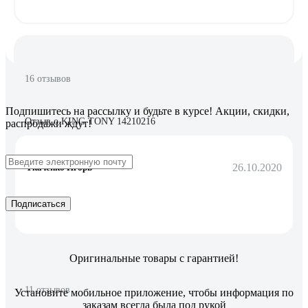
16 отзывов
Подпишитесь
на рассылку
и будьте в курсе! Акции, скидки,
Отзыв о KING TONY 14210216
распродажи ждут!
26.10.2020
Ткаченко Игорь
Подписаться
длина
Оригинальные товары с гарантией!
11 отзывов
Установите мобильное приложение, чтобы информация по
заказам всегда была под рукой