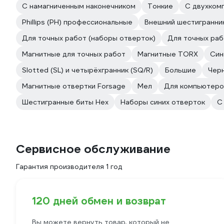
C намагниченным наконечником
Тонкие
С двухком
Phillips (PH) профессиональные
Внешний шестигранни
Для точных работ (наборы отверток)
Для точных раб
Магнитные для точных работ
Магнитные TORX
Син
Slotted (SL) и четырёхгранник (SQ/R)
Большие
Черн
Магнитные отвертки Forsage
Мел
Для компьютеро
Шестигранные биты Hex
Наборы синих отверток
С
Сервисное обслуживание
Гарантия производителя 1 год
120 дней обмен и возврат
Вы можете вернуть товар, который не