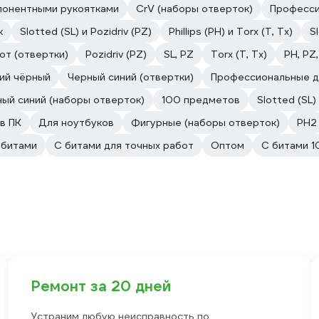
понентными рукоятками
CrV (наборы отверток)
Професс
к
Slotted (SL) и Pozidriv (PZ)
Phillips (PH) и Torx (T, Tx)
S
от (отвертки)
Pozidriv (PZ)
SL, PZ
Torx (T, Tx)
PH, PZ,
ий чёрный
Черный синий (отвертки)
Профессиональные д
ый синий (наборы отверток)
100 предметов
Slotted (SL)
в ПК
Для ноутбуков
Фигурные (наборы отверток)
PH2
 битами
С битами для точных работ
Оптом
С битами 
Ремонт за 20 дней
Устраним любую неисправность по