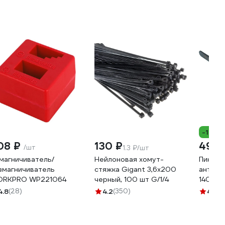
-10%
08 ₽
130 ₽
495 
/шт
1.3 ₽/шт
магничиватель/
Нейлоновая хомут-
Пинцет
змагничиватель
стяжка Gigant 3,6х200
антист
RKPRO WP221064
черный, 100 шт G/1/4
140мм 
092 1
4.8
(28)
4.2
(350)
4.9
(1