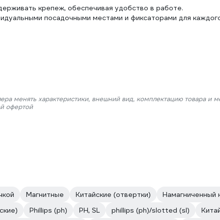
удерживать крепеж, обеспечивая удобство в работе.
видуальными посадочными местами и фиксаторами для каждог
лера менять характеристики, внешний вид, комплектацию товара и м
ой офертой
чкой
Магнитные
Китайские (отвертки)
Намагниченный 
ские)
Phillips (ph)
PH, SL
phillips (ph)/slotted (sl)
Кита