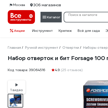
306 магазинов
Москва
Каталог
Акции
Инструмент
Крепеж
Всё для сада
Э
Главная
Ручной инструмент
Отвертки
Наборы отвер
/
/
/
Набор отверток и бит Forsage 100
Код товара:
39064516
4.9
(25 отзывов)
1 видео