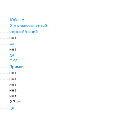
100 шт
2-х компонентный
черный/синий
нет
да
нет
да
CrV
Прямая
нет
нет
нет
нет
нет
2.7 кг
да