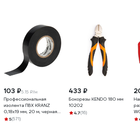
103 ₽
433 ₽
2
5.15 ₽/м
Профессиональная
Бокорезы KENDO 180 мм
На
изолента ПВХ KRANZ
10202
ра
0,18х19 мм, 20 м, черная
WO
4.7
(16)
KR-09-2806
5
(571)