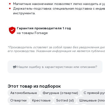
Магнитные наконечники: позволяют легко находить и 
Держатель-подставка: специальная подставка с инди
инструмента.
Гарантия производителя 1 год
на товары Forsage
*Производитель оставляет за собой право без уведомления ди
его производства. Указанная информация не является публичн
Нашли ошибку в характеристиках или описании?
Этот товар из подборок
Автомобильные
Фигурные (отвертки)
С прямой ру
Отвертки
Крестовые
Sotted (sl)
Шлицевые (пло