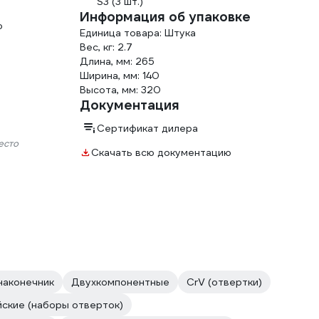
S3 (3 шт.)
Информация об упаковке
о
Единица товара: Штука
Вес, кг: 2.7
Длина, мм: 265
Ширина, мм: 140
Высота, мм: 320
Документация
Сертификат дилера
есто
Скачать всю документацию
наконечник
Двухкомпонентные
CrV (отвертки)
йские (наборы отверток)