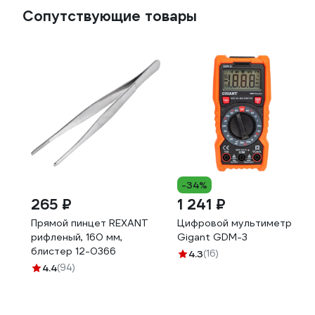
Сопутствующие товары
-34%
265 ₽
1 241 ₽
Прямой пинцет REXANT
Цифровой мультиметр
рифленый, 160 мм,
Gigant GDM-3
блистер 12-0366
4.3
(16)
4.4
(94)