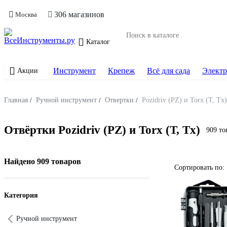
306 магазинов
Москва
Каталог
Инструмент
Крепеж
Всё для сада
Электр
Акции
Главная
/
Ручной инструмент
/
Отвертки
/
Pozidriv (PZ) и Torx (T, Tx)
Отвёртки Pozidriv (PZ) и Torx (T, Tx)
909 то
Найдено 909 товаров
Сортировать по:
Категория
Ручной инструмент