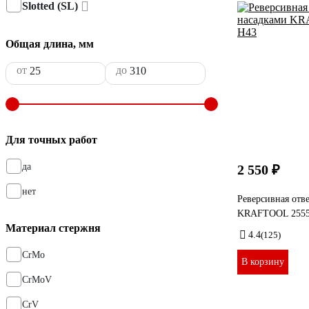
Slotted (SL)
Общая длина, мм
от
до
Для точных работ
да
2 550 ₽
нет
Реверсивная отве
KRAFTOOL 2555
Материал стержня
4.4
(125)
CrMo
В корзину
CrMoV
CrV