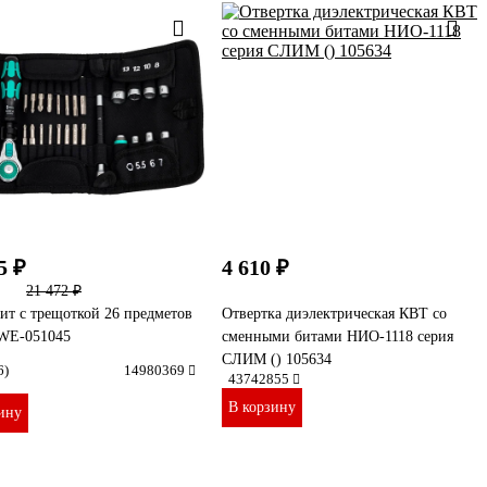
5 ₽
4 610 ₽
21 472 ₽
ит с трещоткой 26 предметов
Отвертка диэлектрическая КВТ со
WE-051045
сменными битами НИО-1118 серия
СЛИМ () 105634
6)
14980369
43742855
В корзину
ину