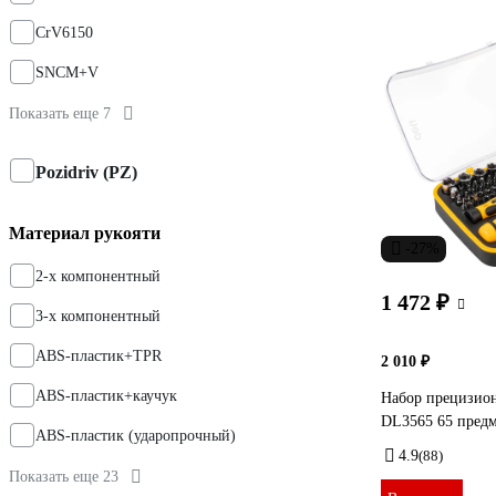
CrV6150
SNCM+V
Показать еще 7
Pozidriv (PZ)
Материал рукояти
-27%
2-х компонентный
1 472 ₽
3-х компонентный
ABS-пластик+TPR
2 010 ₽
ABS-пластик+каучук
Набор прецизио
DL3565 65 предм
ABS-пластик (ударопрочный)
4.9
(88)
Показать еще 23