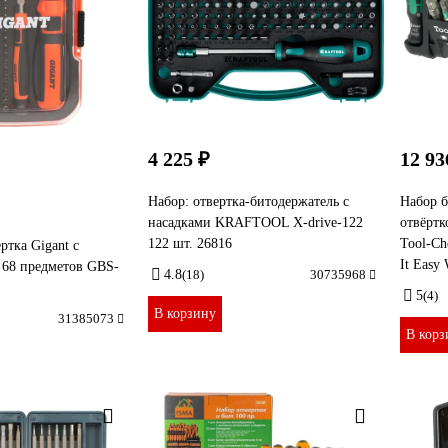
4 225 ₽
12 93
Набор: отвертка-битодержатель с
Набор б
насадками KRAFTOOL X-drive-122
отвёрт
122 шт. 26816
Tool-Ch
ртка Gigant с
It Easy
 68 предметов GBS-
4.8
(18)
30735968
5
(4)
В корзину
31385073
В корз