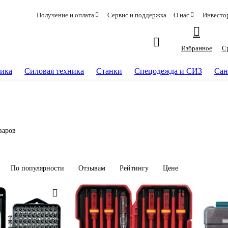
Получение и оплата
Сервис и поддержка
О нас
Инвесто
Избранное
С
ика
Силовая техника
Станки
Спецодежда и СИЗ
Сан
варов
По популярности
Отзывам
Рейтингу
Цене