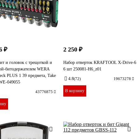
6 ₽
2 250 ₽
ит и головок с трещоткой и
Набор отверток KRAFTOOL Х-Drive-6
кой-битодержателем WERA
6 шт 250081-H6_z01
eck PLUS 1 39 предмета, Take
4.8
(72)
19673278
 WE-049055
В корзину
43776875
ину