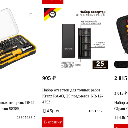
-7%
905 ₽
2 815
Набор отверток для точных работ
3 015 ₽
Kranz RA-03, 25 предметов KR-12-
4753
нных отверток DELI
Набор д
етов 98385
Gigant
4.5
(139)
16915573
23397633
4.8
(1
В корзину