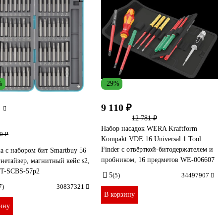
%
-29%
9 110 ₽
12 781 ₽
Набор насадок WERA Kraftform
0 ₽
Kompakt VDE 16 Universal 1 Tool
Finder с отвёрткой-битодержателем и
а с набором бит Smartbuy 56
пробником, 16 предметов WE-006607
гнетайзер, магнитный кейс s2,
BT-SCBS-57p2
5
(5)
34497907
7)
30837321
В корзину
ину