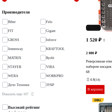
Производители
Biber
Felo
-27%
FIT
Gigant
1 520 ₽
GROSS
Inforce
Jonnesway
KRAFTOOL
2 080 ₽
MATRIX
Ryobi
Реверсивная отве
набором насадок
STAYER
VIRA
68
WERA
WORKPRO
4.8
(14)
Дело Техники
ЗУБР
В корзину
Показать еще 107
Высокий рейтинг