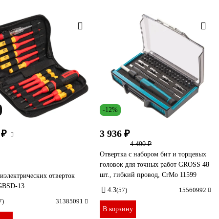
-12%
 ₽
3 936 ₽
4 490 ₽
Отвертка с набором бит и торцевых
головок для точных работ GROSS 48
шт., гибкий провод, CrMo 11599
иэлектрических отверток
 GBSD-13
4.3
(57)
15560992
7)
31385091
В корзину