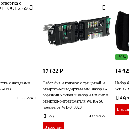
-30%
17 622 ₽
14 92
ртка с насадками
Набор бит и головок с трещоткой и
Набор б
6-H43
отвёрткой-битодержателем, набор Г-
WERA 
образный ключей и набор 4 мм бит и
13665274
4.6
(2
отвёртки-битодержателя WERA 50
предметов WE-049020
В корз
5
(9)
43776929
В корзину