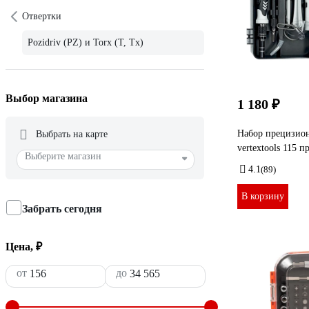
Отвертки
Pozidriv (PZ) и Torx (T, Tx)
Выбор магазина
1 180 ₽
Набор прецизио
Выбрать на карте
vertextools 115 
Выберите магазин
4.1
(89)
В корзину
Забрать сегодня
Цена, ₽
от
до