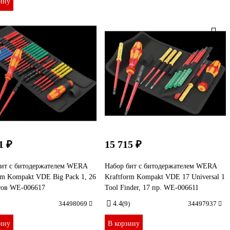
ину
1 ₽
15 715 ₽
бит с битодержателем WERA
Набор бит с битодержателем WERA
rm Kompakt VDE Big Pack 1, 26
Kraftform Kompakt VDE 17 Universal 1
тов WE-006617
Tool Finder, 17 пр. WE-006611
34498069
4.4
(9)
34497937
ину
В корзину