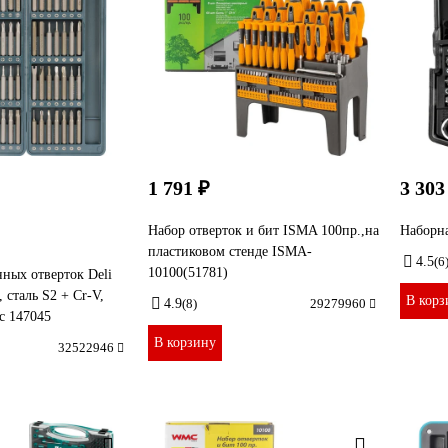
1 791 ₽
3 303
Набор отверток и бит ISMA 100пр.,на
Наборна
пластиковом стенде ISMA-
4.5
(6
10100(51781)
ных отверток Deli
 сталь S2 + Cr-V,
В корз
4.9
(8)
29279960
с 147045
В корзину
32522946