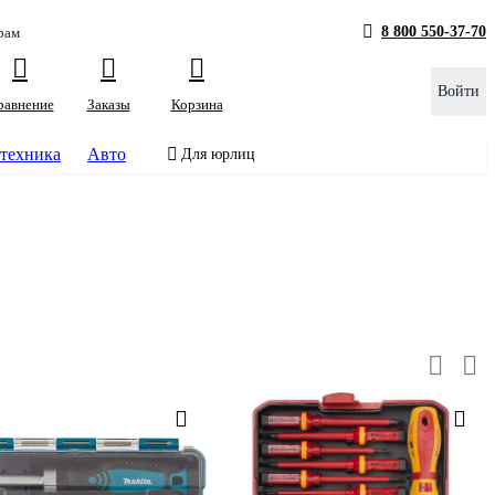
8 800 550-37-70
рам
Войти
равнение
Заказы
Корзина
техника
Авто
Для юрлиц