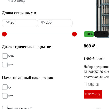
4 и 5 звезд
Длина стержня, мм
от
до
-10%
-28%
869 ₽
Диэлектрическое покрытие
есть
1 090 ₽
1 209 ₽
нет
Набор прецизион
DL241057 56 бит,
пластиковый кей
Намагниченный наконечник
4.8
(143)
да
В корзину
нет