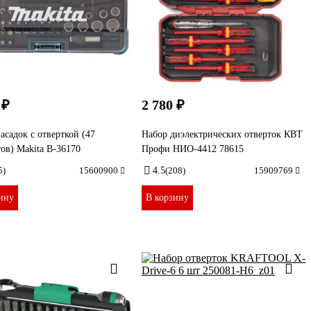
 ₽
2 780 ₽
асадок с отверткой (47
Набор диэлектрических отверток КВТ
ов) Makita B-36170
Профи НИО-4412 78615
5)
15600900
4.5
(208)
15909769
ину
В корзину