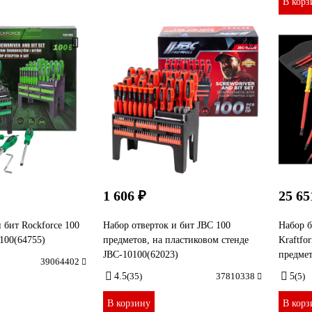
В корз
1 606 ₽
25 65
 бит Rockforce 100
Набор отверток и бит JBC 100
Набор 
100(64755)
предметов, на пластиковом стенде
Kraftfo
JBC-10100(62023)
предме
39064402
4.5
(35)
37810338
5
(5)
В корзину
В корз