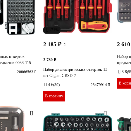
-21%
2 185 ₽
2 610
нных отверток
Набор н
2 780 ₽
предметов 0033-115
предмет
Набор диэлектрических отверток 13
20866563
3.8
(5
шт Gigant GBSD-7
В корз
4.6
(39)
28479914
В корзину