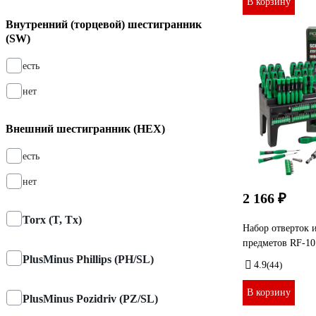
В корзину
Внутренний (торцевой) шестигранник
(SW)
есть
нет
Внешний шестигранник (HEX)
есть
нет
2 166 ₽
Torx (T, Tx)
Набор отверток и
предметов RF-10
PlusMinus Phillips (PH/SL)
4.9
(44)
В корзину
PlusMinus Pozidriv (PZ/SL)