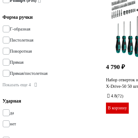
Phillips (PH)
Форма ручки
Г-образная
Пистолетная
Поворотная
Прямая
4 790 ₽
Прямая/пистолетная
Набор отверток
Показать еще 4
X-Drive-50 50 шт
4.8
(72)
Ударная
В корзину
да
нет