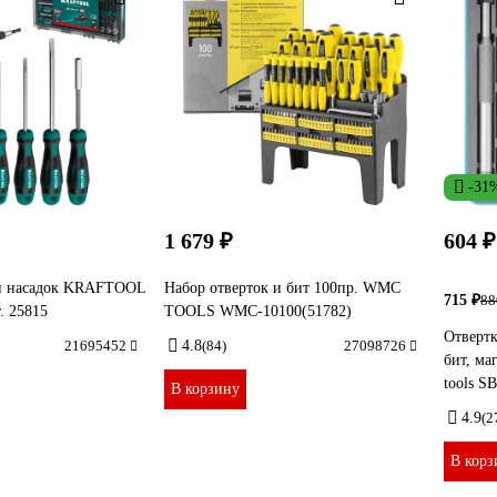
-31
1 679 ₽
604 ₽
 и насадок KRAFTOOL
Набор отверток и бит 100пр. WMC
715 ₽
88
. 25815
TOOLS WMC-10100(51782)
Отвертк
21695452
4.8
(84)
27098726
бит, ма
tools S
В корзину
4.9
(2
В корз