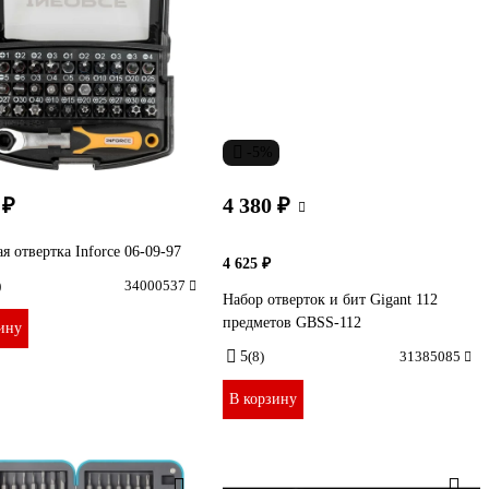
-5%
 ₽
4 380 ₽
я отвертка Inforce 06-09-97
4 625 ₽
)
34000537
Набор отверток и бит Gigant 112
предметов GBSS-112
ину
5
(8)
31385085
В корзину