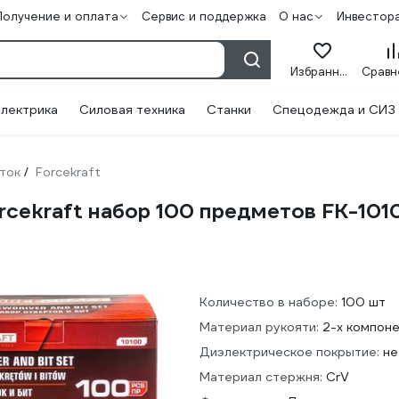
Получение и оплата
Сервис и поддержка
О нас
Инвестор
Избранное
лектрика
Силовая техника
Станки
Спецодежда и СИЗ
ток
Forcekraft
/
rcekraft набор 100 предметов FK-101
Количество в наборе:
100 шт
Материал рукояти:
2-х компон
Диэлектрическое покрытие:
не
Материал стержня:
CrV