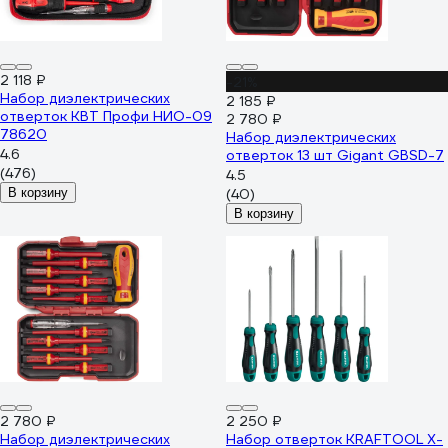
2 118 ₽
-21%
Набор диэлектрических
2 185 ₽
отверток КВТ Профи НИО-09
2 780 ₽
78620
Набор диэлектрических
4.6
отверток 13 шт Gigant GBSD-7
(476)
4.5
В корзину
(40)
В корзину
2 780 ₽
2 250 ₽
Набор диэлектрических
Набор отверток KRAFTOOL Х-