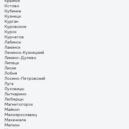
Крымск
Кстово
Кубинка
Кузнецк
Курган
Куровское
Курск
Курчатов
Лабинск
Лакинск
Ленинск-Кузнецкий
Ликино-Дулево
Липецк
Лиски
Лобня
Лосино-Петровский
Луга
Луховицы
Лыткарино
Люберцы
Магнитогорск
Майкоп
Малоярославец
Махачкала
Мегион