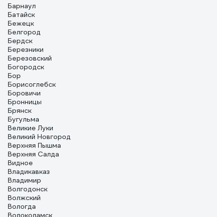
Барнаул
Батайск
Бежецк
Белгород
Бердск
Березники
Березовский
Богородск
Бор
Борисоглебск
Боровичи
Бронницы
Брянск
Бугульма
Великие Луки
Великий Новгород
Верхняя Пышма
Верхняя Салда
Видное
Владикавказ
Владимир
Волгодонск
Волжский
Вологда
Волоколамск