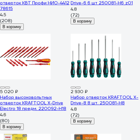
отверток КВТ Профи НИО-4412
Drive-6 6 шт 250081-H6_z01
78615
4.8
4.5
(72)
(208)
В корзину
В корзину
5 020 ₽
2 930 ₽
Набор высоковольтных
Набор отверток KRAFTOOL Х-
отверток KRAFTOOL Х-Drive
Drive-8 8 шт. 250081-H8
Electro 18 предм. 220092-H18
4.8
4.6
(72)
(80)
В корзину
В корзину