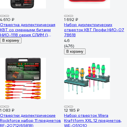
4 610 ₽
1 692 ₽
Отвертка диэлектрическая
Набор диэлектрических
КВТ со сменными битами
отверток КВТ Профи НИО-07
НИО-1118 серия СЛИМ ()
78618
105634
4.6
В корзину
(476)
В корзину
1 083 ₽
12 185 ₽
Отвертки диэлектрические
Набор отверток Wera
Rockforce набор 11 предметов
Kraftform XXL 12 предметов,
RF-20712(65818)
WE-051010