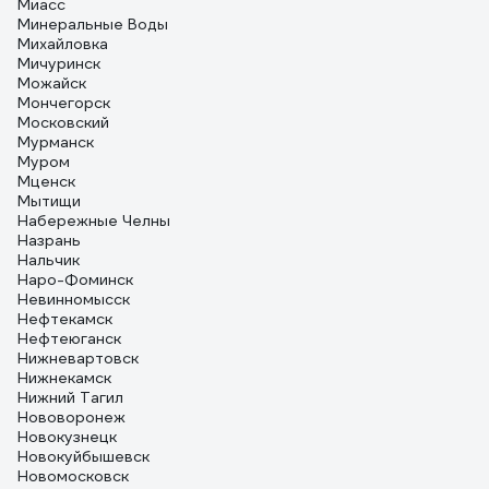
Миасс
Минеральные Воды
Михайловка
Мичуринск
Можайск
Мончегорск
Московский
Мурманск
Муром
Мценск
Мытищи
Набережные Челны
Назрань
Нальчик
Наро-Фоминск
Невинномысск
Нефтекамск
Нефтеюганск
Нижневартовск
Нижнекамск
Нижний Тагил
Нововоронеж
Новокузнецк
Новокуйбышевск
Новомосковск