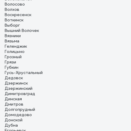
Волосово
Волхов
Воскресенск
Воткинск
Выборг
Вышний Волочек
Вязники
Вязьма
Геленджик
Голицыно
Грозный
Грязи
Губкин
Гусь-Хрустальный
Дедовск
Дзержинск
Дзержинский
Димитровград
Динская
Дмитров
Долгопрудный
Домодедово
Донской
Дубна
Егорьевск