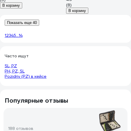
(8)
В корзину
В корзину
Показать еще 40
1
2
3
4
5
...
14
Часто ищут
SL, PZ
PH, PZ, SL
Pozidriv (PZ) в кейсе
Популярные отзывы
188 отзывов