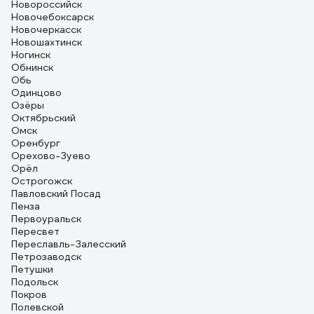
Новороссийск
Новочебоксарск
Новочеркасск
Новошахтинск
Ногинск
Обнинск
Обь
Одинцово
Озёры
Октябрьский
Омск
Оренбург
Орехово-Зуево
Орёл
Острогожск
Павловский Посад
Пенза
Первоуральск
Пересвет
Переславль-Залесский
Петрозаводск
Петушки
Подольск
Покров
Полевской