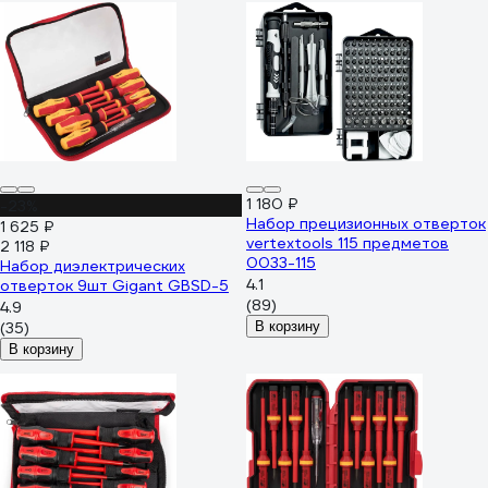
1 180 ₽
-23%
Набор прецизионных отверток
1 625 ₽
vertextools 115 предметов
2 118 ₽
0033-115
Набор диэлектрических
4.1
отверток 9шт Gigant GBSD-5
(89)
4.9
(35)
В корзину
В корзину