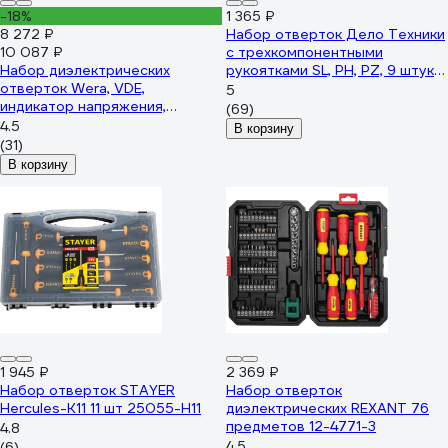
-18%
1 365 ₽
8 272 ₽
Набор отверток Дело Техники
10 087 ₽
c трехкомпонентными
Набор диэлектрических
рукоятками SL, PH, PZ, 9 штук
отверток Wera, VDE,
728095
5
индикатор напряжения,
(69)
подставка, 7 предметов, WE-
4.5
В корзину
006480
(31)
В корзину
1 945 ₽
2 369 ₽
Набор отверток STAYER
Набор отверток
Hercules-K11 11 шт 25055-H11
диэлектрических REXANT 76
предметов 12-4771-3
4.8
4.5
(6)