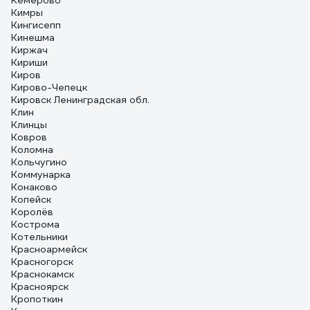
Кемерово
Кимры
Кингисепп
Кинешма
Киржач
Кириши
Киров
Кирово-Чепецк
Кировск Ленинградская обл.
Клин
Клинцы
Ковров
Коломна
Кольчугино
Коммунарка
Конаково
Копейск
Королёв
Кострома
Котельники
Красноармейск
Красногорск
Краснокамск
Красноярск
Кропоткин