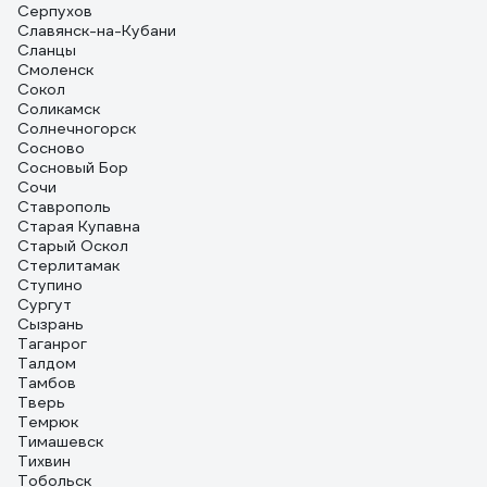
Серпухов
Славянск-на-Кубани
Сланцы
Смоленск
Сокол
Соликамск
Солнечногорск
Сосново
Сосновый Бор
Сочи
Ставрополь
Старая Купавна
Старый Оскол
Стерлитамак
Ступино
Сургут
Сызрань
Таганрог
Талдом
Тамбов
Тверь
Темрюк
Тимашевск
Тихвин
Тобольск