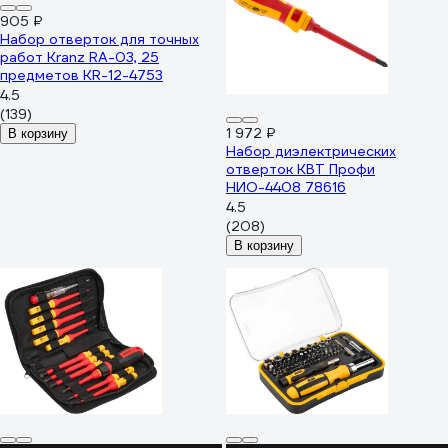
905 ₽
Набор отверток для точных
работ Kranz RA-03, 25
предметов KR-12-4753
4.5
(139)
1 972 ₽
В корзину
Набор диэлектрических
отверток КВТ Профи
НИО-4408 78616
4.5
(208)
В корзину