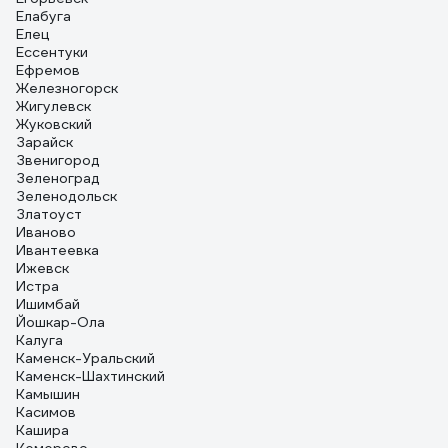
Елабуга
Елец
Ессентуки
Ефремов
Железногорск
Жигулевск
Жуковский
Зарайск
Звенигород
Зеленоград
Зеленодольск
Златоуст
Иваново
Ивантеевка
Ижевск
Истра
Ишимбай
Йошкар-Ола
Калуга
Каменск-Уральский
Каменск-Шахтинский
Камышин
Касимов
Кашира