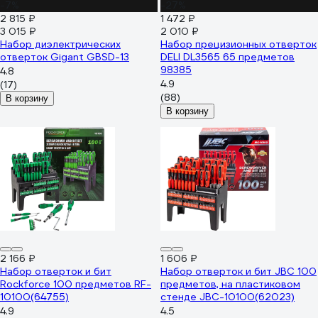
-7%
-27%
2 815 ₽
1 472 ₽
3 015 ₽
2 010 ₽
Набор диэлектрических
Набор прецизионных отверток
отверток Gigant GBSD-13
DELI DL3565 65 предметов
98385
4.8
4.9
(17)
(88)
В корзину
В корзину
2 166 ₽
1 606 ₽
Набор отверток и бит
Набор отверток и бит JBC 100
Rockforce 100 предметов RF-
предметов, на пластиковом
10100(64755)
стенде JBC-10100(62023)
4.9
4.5