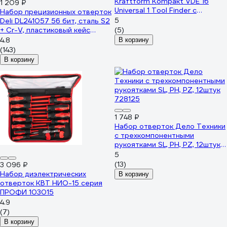
Kraftform Kompakt VDE 16
1 209 ₽
Universal 1 Tool Finder с
Набор прецизионных отверток
отвёрткой-битодержателем и
5
Deli DL241057 56 бит, сталь S2
пробником, 16 предметов WE-
+ Cr-V, пластиковый кейс
(5)
006607
147045
4.8
В корзину
(143)
В корзину
1 748 ₽
Набор отверток Дело Техники
c трехкомпонентными
рукоятками SL, PH, PZ, 12штук
728125
5
(13)
3 096 ₽
Набор диэлектрических
В корзину
отверток КВТ НИО-15 серия
ПРОФИ 103015
4.9
(7)
В корзину