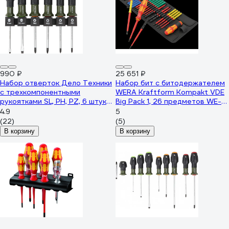
990 ₽
25 651 ₽
Набор отверток Дело Техники
Набор бит с битодержателем
c трехкомпонентными
WERA Kraftform Kompakt VDE
рукоятками SL, PH, PZ, 6 штук
Big Pack 1, 26 предметов WE-
728065
006617
4.9
5
(22)
(5)
В корзину
В корзину