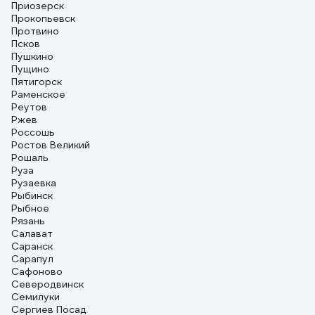
Приозерск
Прокопьевск
Протвино
Псков
Пушкино
Пущино
Пятигорск
Раменское
Реутов
Ржев
Россошь
Ростов Великий
Рошаль
Руза
Рузаевка
Рыбинск
Рыбное
Рязань
Салават
Саранск
Сарапул
Сафоново
Северодвинск
Семилуки
Сергиев Посад