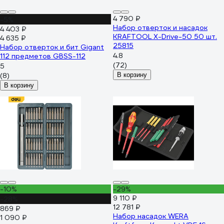
4 790 ₽
-5%
Набор отверток и насадок
4 403 ₽
KRAFTOOL X-Drive-50 50 шт.
4 635 ₽
25815
Набор отверток и бит Gigant
4.8
112 предметов GBSS-112
(72)
5
(8)
В корзину
В корзину
-10%
-29%
9 110 ₽
-28%
12 781 ₽
869 ₽
Набор насадок WERA
1 090 ₽