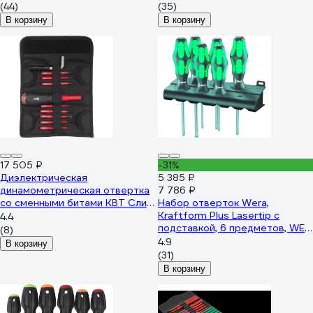
(44)
(35)
В корзину
В корзину
17 505 ₽
-31%
Диэлектрическая
5 385 ₽
динамометрическая отвертка
7 786 ₽
со сменными битами КВТ Слим
Набор отверток Wera,
НИО-3309 78279
Kraftform Plus Lasertip с
4.4
подставкой, 6 предметов, WE-
(8)
105622
4.9
В корзину
(31)
В корзину