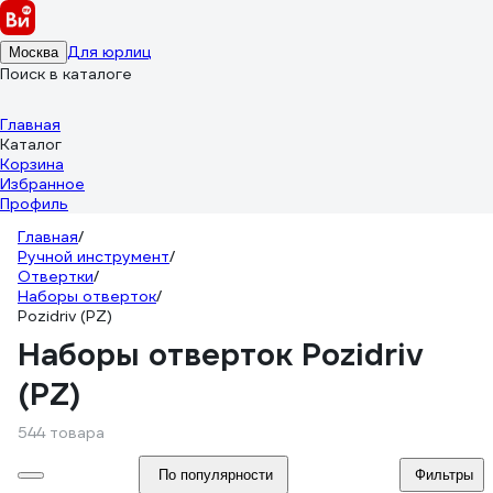
Для юрлиц
Москва
Поиск в каталоге
Главная
Каталог
Корзина
Избранное
Профиль
Главная
/
Ручной инструмент
/
Отвертки
/
Наборы отверток
/
Pozidriv (PZ)
Наборы отверток Рozidriv
(PZ)
544 товара
По популярности
Фильтры