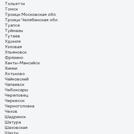
Тольятти
Томск
Троицк Московская обл.
Троицк Челябинская обл.
Туапсе
Туймазы
Тутаев
Удомля
Узловая
Ульяновск
Фрязино
Ханты-Мансийск
Химки
Хотьково
Чайковский
Чапаевск
Чебоксары
Череповец
Черкесск
Черноголовка
Чехов
Шадринск
Шатура
Шаховская
Шахты