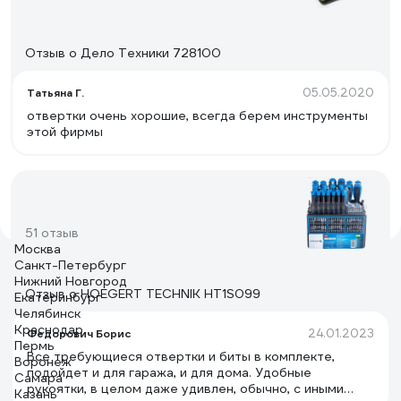
Отзыв о Дело Техники 728100
05.05.2020
Татьяна Г.
отвертки очень хорошие, всегда берем инструменты
этой фирмы
51 отзыв
Москва
Санкт-Петербург
Нижний Новгород
Отзыв о HOEGERT TECHNIK HT1S099
Екатеринбург
Челябинск
Краснодар
24.01.2023
Федорович Борис
Пермь
Все требующиеся отвертки и биты в комплекте,
Воронеж
подойдет и для гаража, и для дома. Удобные
Самара
рукоятки, в целом даже удивлен, обычно, с иными
Казань