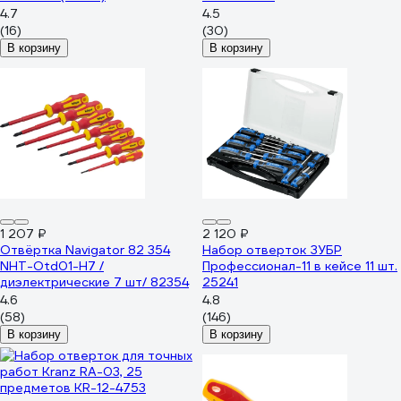
4.7
4.5
(16)
(30)
В корзину
В корзину
1 207 ₽
2 120 ₽
Отвёртка Navigator 82 354
Набор отверток ЗУБР
NHT-Otd01-H7 /
Профессионал-11 в кейсе 11 шт.
диэлектрические 7 шт/ 82354
25241
4.6
4.8
(58)
(146)
В корзину
В корзину