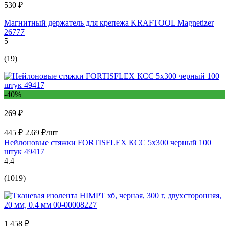
530 ₽
Магнитный держатель для крепежа KRAFTOOL Magnetizer
26777
5
(19)
-40%
269 ₽
445 ₽
2.69 ₽/шт
Нейлоновые стяжки FORTISFLEX КСС 5х300 черный 100
штук 49417
4.4
(1019)
1 458 ₽