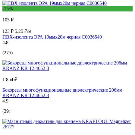
-15%
105 ₽
123 ₽
5.25 ₽/м
ПВХ-изолента ЭРА 19ммх20м черная C0036540
4.8
(275)
1 854 ₽
Бокорезы многофункциональные диэлектрические 206мм
KRANZ KR-12-4652-3
4.9
(39)