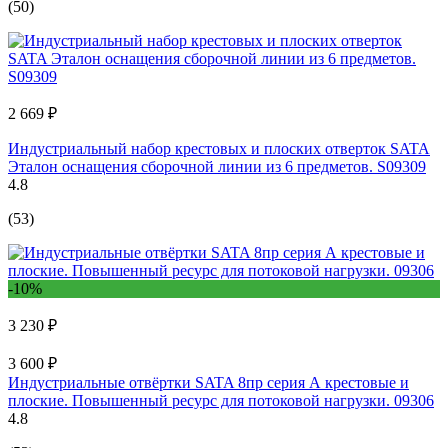
(50)
2 669 ₽
Индустриальный набор крестовых и плоских отверток SATA
Эталон оснащения сборочной линии из 6 предметов. S09309
4.8
(53)
-10%
3 230 ₽
3 600 ₽
Индустриальные отвёртки SATA 8пр серия А крестовые и
плоские. Повышенный ресурс для потоковой нагрузки. 09306
4.8