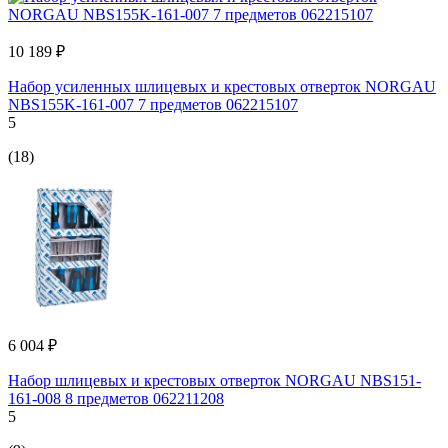
10 189 ₽
Набор усиленных шлицевых и крестовых отверток NORGAU
NBS155K-161-007 7 предметов 062215107
5
(18)
6 004 ₽
Набор шлицевых и крестовых отверток NORGAU NBS151-
161-008 8 предметов 062211208
5