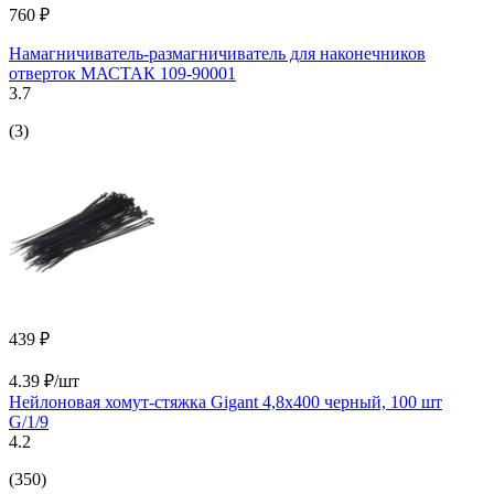
760 ₽
Намагничиватель-размагничиватель для наконечников
отверток МАСТАК 109-90001
3.7
(3)
439 ₽
4.39 ₽/шт
Нейлоновая хомут-стяжка Gigant 4,8х400 черный, 100 шт
G/1/9
4.2
(350)