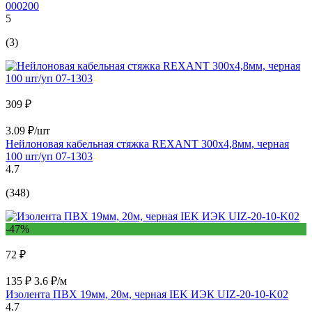
000200
5
(3)
309 ₽
3.09 ₽/шт
Нейлоновая кабельная стяжка REXANT 300x4,8мм, черная
100 шт/уп 07-1303
4.7
(348)
-47%
72 ₽
135 ₽
3.6 ₽/м
Изолента ПВХ 19мм, 20м, черная IEK ИЭК UIZ-20-10-K02
4.7