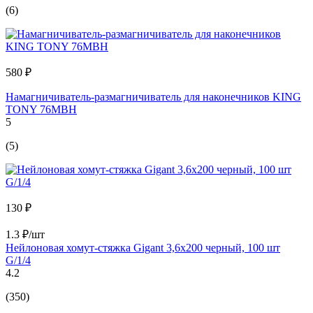
(6)
580 ₽
Намагничиватель-размагничиватель для наконечников KING
TONY 76MBH
5
(5)
130 ₽
1.3 ₽/шт
Нейлоновая хомут-стяжка Gigant 3,6х200 черный, 100 шт
G/1/4
4.2
(350)