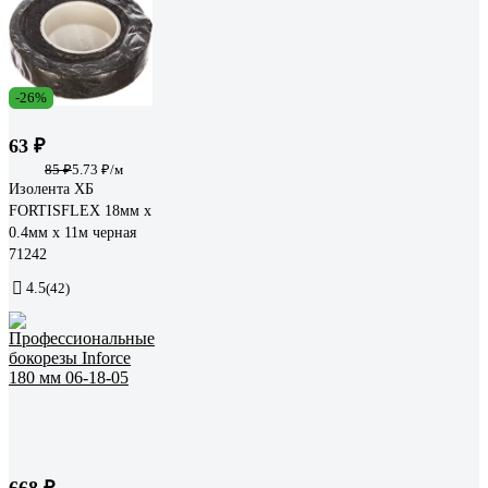
-26%
63 ₽
85 ₽
5.73 ₽/м
Изолента ХБ
FORTISFLEX 18мм х
0.4мм х 11м черная
71242
4.5
(42)
668 ₽