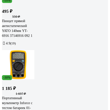
-10%
495 ₽
550 ₽
Пинцет прямой
антистатический
YATO 140мм YT-
6916 37146916 092 1
4.9
(19)
-30%
1 185 ₽
1 697 ₽
Портативный
мультиметр Inforce с
тестом батареек 01-