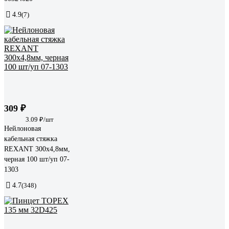
4.9
(7)
309 ₽
3.09 ₽/шт
Нейлоновая
кабельная стяжка
REXANT 300x4,8мм,
черная 100 шт/уп 07-
1303
4.7
(348)