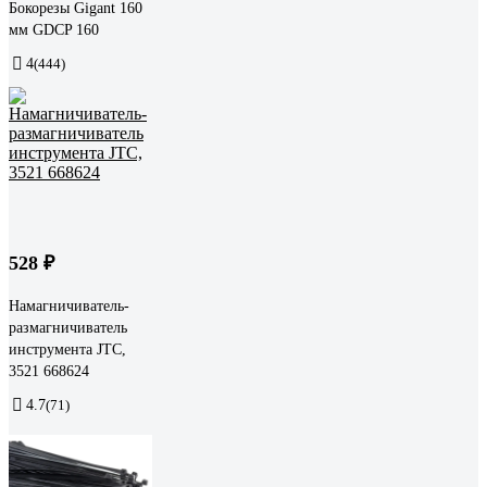
Бокорезы Gigant 160
мм GDCP 160
4
(444)
528 ₽
Намагничиватель-
размагничиватель
инструмента JTC,
3521 668624
4.7
(71)