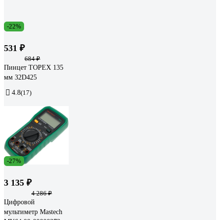
-22%
531 ₽
684 ₽
Пинцет TOPEX 135
мм 32D425
4.8
(17)
-27%
3 135 ₽
4 286 ₽
Цифровой
мультиметр Mastech