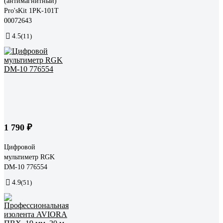
(антимагнитный)
Pro'sKit 1PK-101T
00072643
4.5
(11)
1 790 ₽
Цифровой
мультиметр RGK
DM-10 776554
4.9
(51)