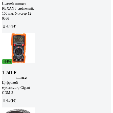
Прямой пинцет
REXANT рифленый,
160 мм, блистер 12-
0366
4.4
(94)
-34%
1 241 ₽
1 878 ₽
Цифровой
мультиметр Gigant
GDM-3
4.3
(16)