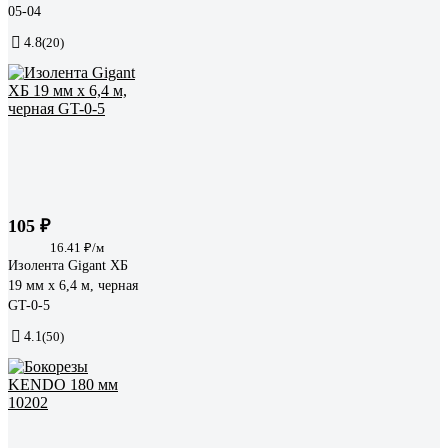
05-04
4.8
(20)
105 ₽
16.41 ₽/м
Изолента Gigant ХБ
19 мм х 6,4 м, черная
GT-0-5
4.1
(50)