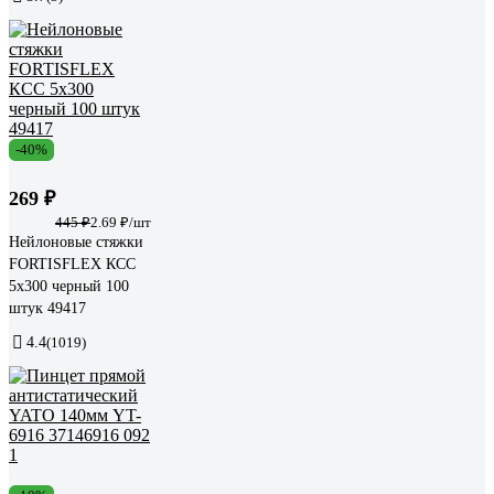
-40%
269 ₽
445 ₽
2.69 ₽/шт
Нейлоновые стяжки
FORTISFLEX КСС
5х300 черный 100
штук 49417
4.4
(1019)