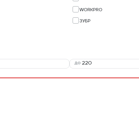
WORKPRO
ЗУБР
до