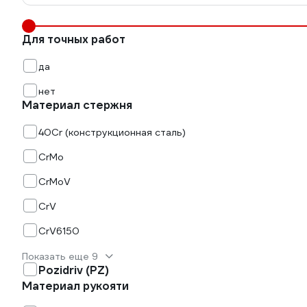
Для точных работ
да
нет
Материал стержня
40Cr (конструкционная сталь)
CrMo
CrMoV
CrV
CrV6150
Показать еще 9
Pozidriv (PZ)
Материал рукояти