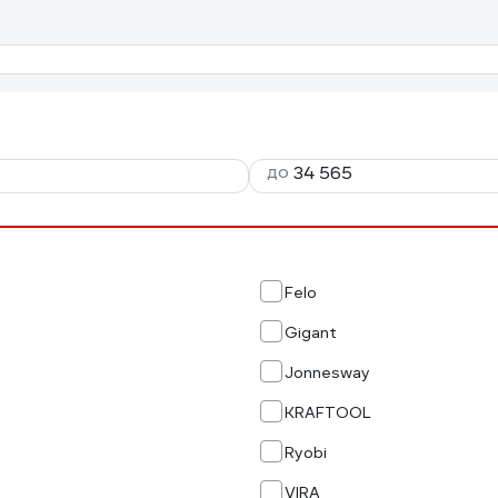
до
Felo
Gigant
Jonnesway
KRAFTOOL
Ryobi
VIRA