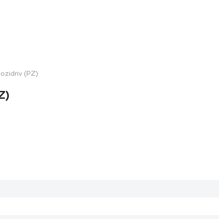
Pozidriv (PZ)
Z)