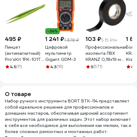
-34%
495 ₽
1 241 ₽
103 ₽
1 8
1 878 ₽
5.15 ₽/м
Пинцет
Цифровой
Профессиональная
Боко
(антимагнитный)
мультиметр
изолента ПВХ
KRA
Pro'sKit 1PK-101T
Gigant GDM-3
KRANZ 0,18х19 мм,
Kraf
00072643
20 м, черная KR-
2201
4.5
(11)
4.3
(16)
5
(571)
4.
09-2806
О товаре
Набор ручного инструмента BORT BTK-114 представляет
собой идеальное решение для профессионалов и
домашних мастеров, обеспечивая широкий ассортимент
инструментов для различных задач. Этот набор включает
в себя все необходимое для выполнения как мелких, так и
более сложных ремонтных и монтажных работ.