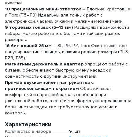
участки.
10 прецизионных мини-отверток
— Плоские, крестовые
и Torx (T5–T9) Идеальны для точных работ с
электроникой, часами, очками и мелкими механизмами.
9 торцевых головок (5–13 мм)
Расширяют возможности
набора: можно работать с болтами и гайками разных
размеров.
16 бит длиной 25 мм
— SL, PH, PZ, Torx Охватывают все
популярные типы шлицов, включая редкие размеры (PH3,
PZ3, T35).
Магнитный держатель и адаптер
Упрощают работу с
битами, обеспечивают быструю смену насадок и
совместимость с другими инструментами.
Прямая двухкомпонентная рукоятка с
противоскользящим покрытием
Обеспечивает
комфортный и надёжный захват, особенно при
длительной работе, а её прямая форма универсальна для
большинства задач, где требуется точное усилие и
контроль.
Характеристики
Количество в наборе
44 шт