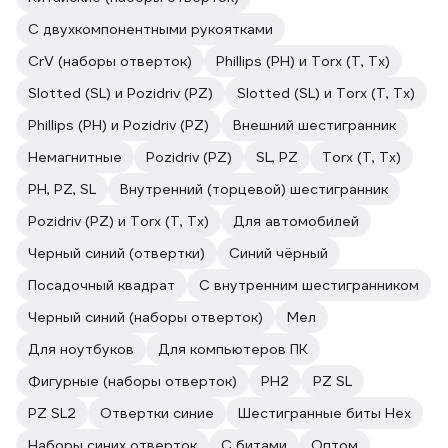
С двухкомпонентными рукоятками
CrV (наборы отверток)
Phillips (PH) и Torx (T, Tx)
Slotted (SL) и Pozidriv (PZ)
Slotted (SL) и Torx (T, Tx)
Phillips (PH) и Pozidriv (PZ)
Внешний шестигранник
Немагнитные
Pozidriv (PZ)
SL, PZ
Torx (T, Tx)
PH, PZ, SL
Внутренний (торцевой) шестигранник
Pozidriv (PZ) и Torx (T, Tx)
Для автомобилей
Черный синий (отвертки)
Синий чёрный
Посадочный квадрат
С внутренним шестигранником
Черный синий (наборы отверток)
Мел
Для ноутбуков
Для компьютеров ПК
Фигурные (наборы отверток)
PH2
PZ SL
PZ SL2
Отвертки синие
Шестигранные биты Hex
Наборы синих отверток
С битами
Оптом