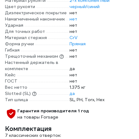
Материал рукояти
2-х компонентный
Цвет рукояти
черный/синий
Диэлектрическое покрытие
нет
Намагниченный наконечник
нет
Ударная
нет
Для точных работ
нет
Материал стержня
CrV
Форма ручки
Прямая
Гибкая
нет
Трещоточный механизм
нет
Настенный держатель в
комплекте
да
Кейс
нет
ГОСТ
нет
Вес нетто
1.375 кг
Slotted (SL)
да
Тип шлица
SL, PH, Torx, Hex
Гарантия производителя 1 год
на товары Forsage
Комплектация
7 классических отверток: