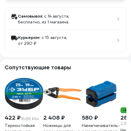
Самовывоз:
c 14 августа,
бесплатно
, из 1 магазина
Курьером:
c 15 августа,
от 290 ₽
Сопутствующие товары
-40
422 ₽
2 408 ₽
580 ₽
269
16.88 ₽/м
2.69
Термостойкая
Ножницы для
Намагничиватель-
Нейл