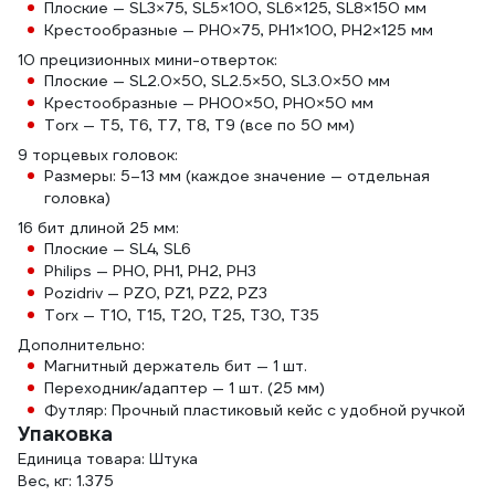
Плоские — SL3×75, SL5×100, SL6×125, SL8×150 мм
Крестообразные — PH0×75, PH1×100, PH2×125 мм
10 прецизионных мини-отверток:
Плоские — SL2.0×50, SL2.5×50, SL3.0×50 мм
Крестообразные — PH00×50, PH0×50 мм
Torx — T5, T6, T7, T8, T9 (все по 50 мм)
9 торцевых головок:
Размеры: 5–13 мм (каждое значение — отдельная
головка)
16 бит длиной 25 мм:
Плоские — SL4, SL6
Philips — PH0, PH1, PH2, PH3
Pozidriv — PZ0, PZ1, PZ2, PZ3
Torx — T10, T15, T20, T25, T30, T35
Дополнительно:
Магнитный держатель бит — 1 шт.
Переходник/адаптер — 1 шт. (25 мм)
Футляр: Прочный пластиковый кейс с удобной ручкой
Упаковка
Единица товара: Штука
Вес, кг: 1.375