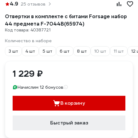
4.9
25 отзывов
Отвертки в комплекте с битами Forsage набор
44 предмета F-7044B(65974)
Код товара: 40387721
Количество в наборе
3 шт
4 шт
5 шт
6 шт
8 шт
10 шт
11 шт
12
1 229 ₽
Начислим 12 бонусов
В корзину
Быстрый заказ