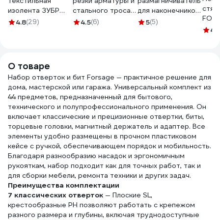
текстильная
резки арматуры и
размагничиватель
стяж
изолента ЗУБР
стального троса
для наконечников
FORT
Авто-Жгут 19 мм х
NEO Tools 190 мм
KING TONY 76MBH
4.8
(29)
4.5
(6)
5
(5)
5х30
25 м 1236-2
01-512
4.
100 
О товаре
Набор отверток и бит Forsage — практичное решение для
дома, мастерской или гаража. Универсальный комплект из
44 предметов, предназначенный для бытового,
технического и полупрофессионального применения. Он
включает классические и прецизионные отвертки, биты,
торцевые головки, магнитный держатель и адаптер. Все
элементы удобно размещены в прочном пластиковом
кейсе с ручкой, обеспечивающем порядок и мобильность.
Благодаря разнообразию насадок и эргономичным
рукояткам, набор подходит как для точных работ, так и
для сборки мебели, ремонта техники и других задач.
Преимущества комплектации
7 классических отверток
— Плоские SL,
крестообразные PH позволяют работать с крепежом
разного размера и глубины, включая труднодоступные