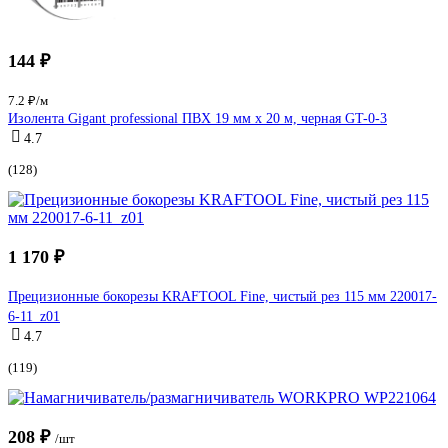
144 ₽
7.2 ₽/м
Изолента Gigant professional ПВХ 19 мм х 20 м, черная GT-0-3
4.7
(128)
1 170 ₽
Прецизионные бокорезы KRAFTOOL Fine, чистый рез 115 мм 220017-
6-11_z01
4.7
(119)
208 ₽
/шт