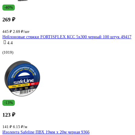
-40%
269 ₽
445 ₽
2.69 ₽/шт
Нейлоновые стяжки FORTISFLEX КСС 5х300 черный 100 штук 49417
4.4
(1019)
-13%
123 ₽
141 ₽
6.15 ₽/м
Изолента Safeline ПВХ 19мм х 20м черная 9366