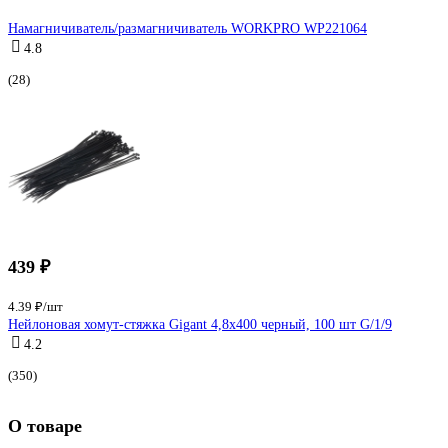
Намагничиватель/размагничиватель WORKPRO WP221064
4.8
(28)
439 ₽
4.39 ₽/шт
Нейлоновая хомут-стяжка Gigant 4,8х400 черный, 100 шт G/1/9
4.2
(350)
О товаре