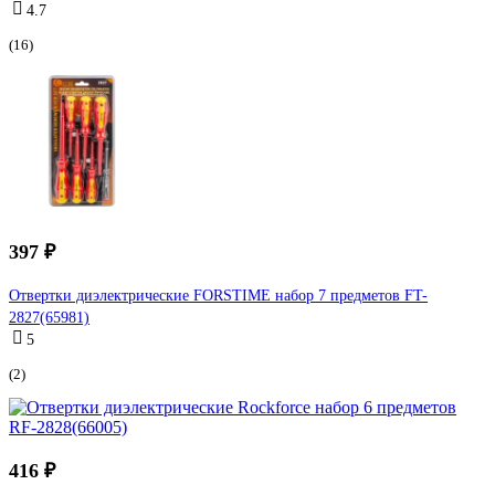
4.7
(16)
397 ₽
Отвертки диэлектрические FORSTIME набор 7 предметов FT-
2827(65981)
5
(2)
416 ₽