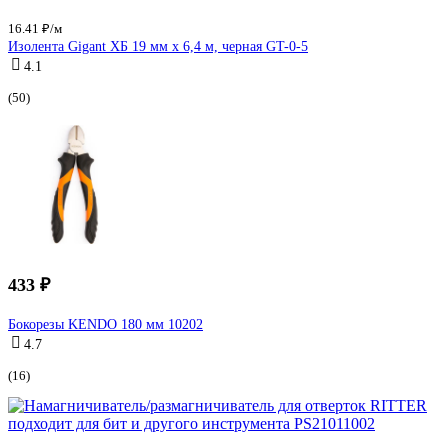
16.41 ₽/м
Изолента Gigant ХБ 19 мм х 6,4 м, черная GT-0-5
4.1
(50)
433 ₽
Бокорезы KENDO 180 мм 10202
4.7
(16)