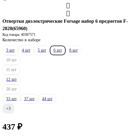
Отвертки диэлектрические Forsage набор 6 предметов F-
2828(65960)
Код товара: 40387571
Количество в наборе
3 шт
4 шт
5 шт
6 шт
8 шт
10 шт
11 шт
12 шт
26 шт
33 шт
37 шт
44 шт
+3
437 ₽