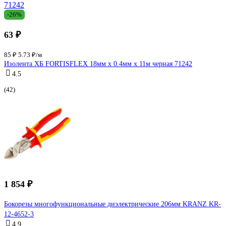
-26%
63 ₽
85 ₽
5.73 ₽/м
Изолента ХБ FORTISFLEX 18мм х 0.4мм х 11м черная 71242
4.5
(42)
1 854 ₽
Бокорезы многофункциональные диэлектрические 206мм KRANZ KR-
12-4652-3
4.9