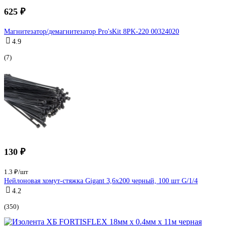
625 ₽
Магнитезатор/демагнитезатор Pro'sKit 8PK-220 00324020
4.9
(7)
130 ₽
1.3 ₽/шт
Нейлоновая хомут-стяжка Gigant 3,6х200 черный, 100 шт G/1/4
4.2
(350)