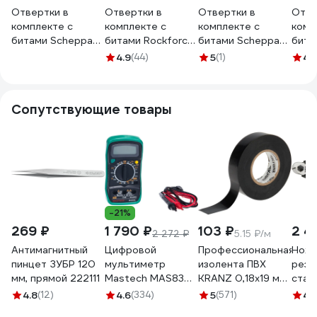
Отвертки в
Отвертки в
Отвертки в
Отве
комплекте с
комплекте с
комплекте с
комп
битами Scheppach
битами Rockforce
битами Scheppach
бита
набор 44
набор 44
набор 37
набо
4.9
(44)
5
(1)
4.
предмета Sch-
предмета RF-
предметов Sch-
пред
7044B(66032)
7044(66009)
7037B(66031)
7058
Сопутствующие товары
-21%
269 ₽
1 790 ₽
103 ₽
2 4
2 272 ₽
5.15 ₽/м
Антимагнитный
Цифровой
Профессиональная
Ножн
пинцет ЗУБР 120
мультиметр
изолента ПВХ
резк
мм, прямой 222111
Mastech MAS830L
KRANZ 0,18х19 мм,
стал
00-00000239
20 м, черная KR-
NEO 
4.8
(12)
4.6
(334)
5
(571)
4.
09-2806
01-5