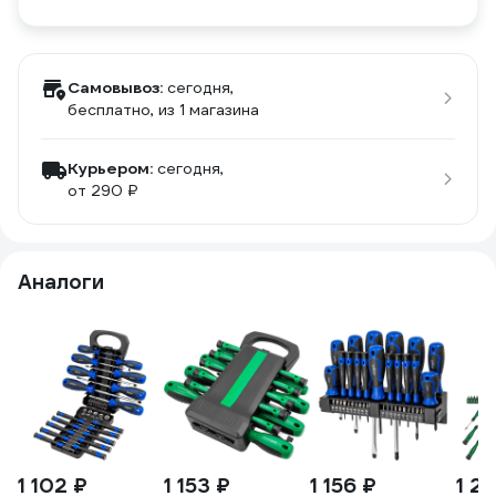
Самовывоз:
сегодня,
бесплатно
, из 1 магазина
Курьером:
сегодня,
от 290 ₽
Аналоги
1 102 ₽
1 153 ₽
1 156 ₽
1 2