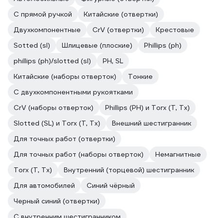
С прямой ручкой
Китайские (отвертки)
Двухкомпонентные
CrV (отвертки)
Крестовые
Sotted (sl)
Шлицевые (плоские)
Phillips (ph)
phillips (ph)/slotted (sl)
PH, SL
Китайские (наборы отверток)
Тонкие
С двухкомпонентными рукоятками
CrV (наборы отверток)
Phillips (PH) и Torx (T, Tx)
Slotted (SL) и Torx (T, Tx)
Внешний шестигранник
Для точных работ (отвертки)
Для точных работ (наборы отверток)
Немагнитные
Torx (T, Tx)
Внутренний (торцевой) шестигранник
Для автомобилей
Синий чёрный
Черный синий (отвертки)
С внутренним шестигранником