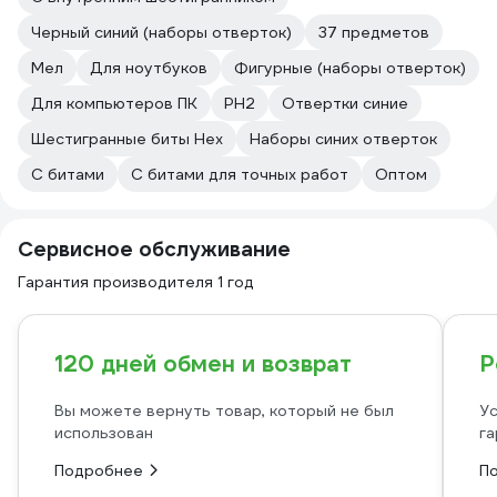
Черный синий (наборы отверток)
37 предметов
Мел
Для ноутбуков
Фигурные (наборы отверток)
Для компьютеров ПК
PH2
Отвертки синие
Шестигранные биты Hex
Наборы синих отверток
С битами
С битами для точных работ
Оптом
Сервисное обслуживание
Гарантия производителя 1 год
120 дней обмен и возврат
Р
Вы можете вернуть товар, который не был
Ус
использован
га
Подробнее
П