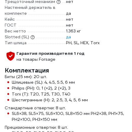
Трещоточный механизм
нет
Настенный держатель в
комплекте
да
Кейс
нет
ГОСТ
нет
Вес нетто
1.363 кг
Slotted (SL)
да
Тип шлица
PH, SL, НЕХ, Torx
Гарантия производителя 1 год
на товары Forsage
Комплектация
Биты (25 мм): 20 шт.
Шлицевые (SL): 4, 4.5, 5.5, 6 мм
Philips (PH): 0, 1 (×2), 2 (×2), 3
Torx (T): T20, T25, T30, T40
Шестигранные (H): 2, 2.5, 3, 4, 5, 6 мм
Стандартные отвертки: 8 шт.
SL6×38, SL5×75, SL6×100, SL8×150 мм PH2×38, PH1×75,
PH2×100, PH3×150 мм
Прецизионные отвертки: 8 шт.