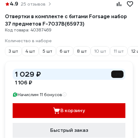
4.9
25 отзывов
Отвертки в комплекте с битами Forsage набор
37 предметов F-7037B(65973)
Код товара: 40387469
Количество в наборе
3 шт
4 шт
5 шт
6 шт
8 шт
10 шт
11 шт
12
1 029 ₽
-7%
1 106 ₽
Начислим 11 бонусов
В корзину
Быстрый заказ