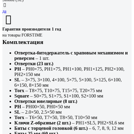
да
Гарантия производителя 1 год
на товары FORSTIME
Комплектация
Отвертка-битодержатель с храповым механизмом и
реверсом
– 1 шт.
Отвертки (23 шт.)
PH
– PH0×75, PH1×75, PH1×100, PH1×125, PH2×100,
PH2×150 мм
SL
– 3×75, 3×100, 4×100, 5×75, 5×100, 5×125, 6×100,
6×150, 8×150 мм
Torx
– T8×75, T10×75, T15×75, T20×75 мм
Square
– S0×75, S1×75, S1×100, S2×100 мм
Отвертки ювелирные (8 шт.)
PH
– PH00×50, PH0×50 мм
SL
– 2.0×50, 2.5×50 мм
Torx
– T6×50, T7×50, T8×50, T10×50 мм
Ключи Z-образные (2 шт.)
– PH1×SL5, PH2×SL6 мм
Биты с торцевой головкой (6 шт.)
– 6, 7, 8, 9, 12 мм
Биты 25 мм (60 шт.)