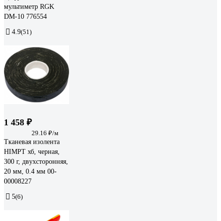
мультиметр RGK
DM-10 776554
4.9
(51)
1 458 ₽
29.16 ₽/м
Тканевая изолента
HIMPT хб, черная,
300 г, двухсторонняя,
20 мм, 0.4 мм 00-
00008227
5
(6)