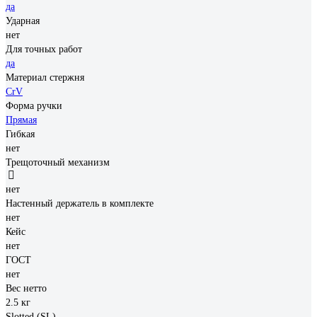
да
Ударная
нет
Для точных работ
да
Материал стержня
CrV
Форма ручки
Прямая
Гибкая
нет
Трещоточный механизм
нет
Настенный держатель в комплекте
нет
Кейс
нет
ГОСТ
нет
Вес нетто
2.5 кг
Slotted (SL)