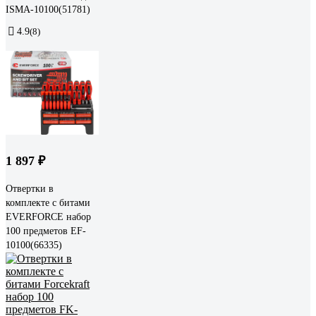
ISMA-10100(51781)
4.9
(8)
1 897 ₽
Отвертки в
комплекте с битами
EVERFORCE набор
100 предметов EF-
10100(66335)