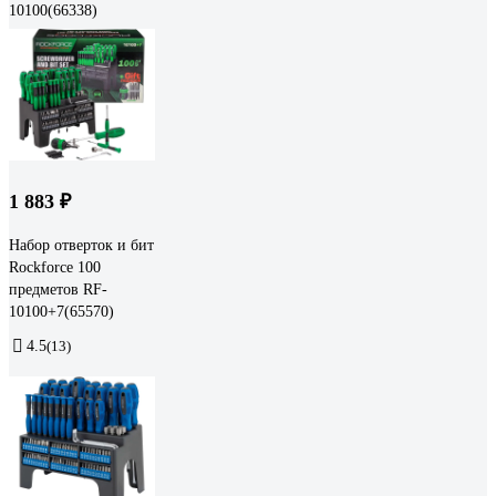
10100(66338)
1 883 ₽
Набор отверток и бит
Rockforce 100
предметов RF-
10100+7(65570)
4.5
(13)