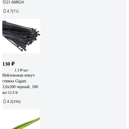
3521 668624
4.7
(71)
130 ₽
1.3 ₽/шт
Нейлоновая хомут-
стяжка Gigant
3,6х200 черный, 100
шт G/1/4
4.2
(350)