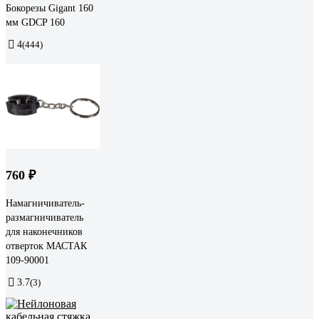
Бокорезы Gigant 160
мм GDCP 160
4
(444)
760 ₽
Намагничиватель-
размагничиватель
для наконечников
отверток МАСТАК
109-90001
3.7
(3)