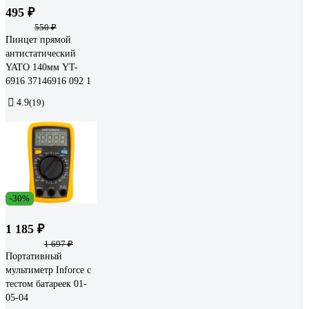
495 ₽
550 ₽
Пинцет прямой
антистатический
YATO 140мм YT-
6916 37146916 092 1
4.9
(19)
-30%
1 185 ₽
1 697 ₽
Портативный
мультиметр Inforce с
тестом батареек 01-
05-04