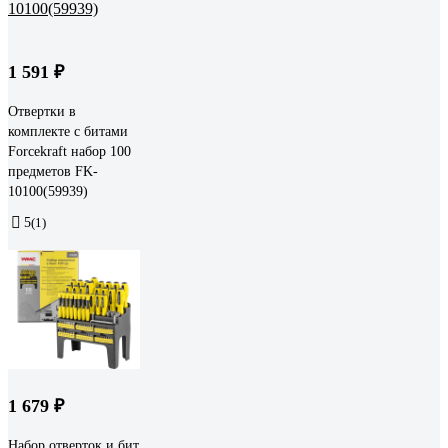
1 591 ₽
Отвертки в
комплекте с битами
Forcekraft набор 100
предметов FK-
10100(59939)
5
(1)
1 679 ₽
Набор отверток и бит