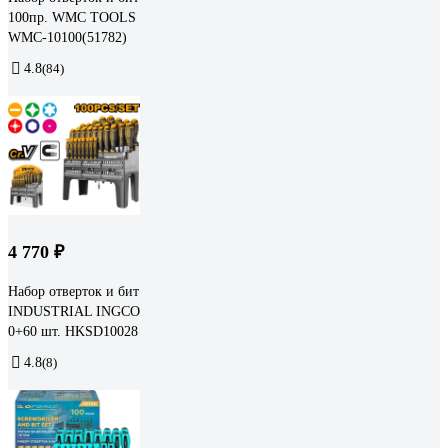
100пр. WMC TOOLS
WMC-10100(51782)
4.8
(84)
4 770 ₽
Набор отверток и бит
INDUSTRIAL INGCO
0+60 шт. HKSD10028
4.8
(8)