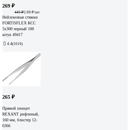
269 ₽
445 ₽
2.69 ₽/шт
Нейлоновые стяжки
FORTISFLEX КСС
5х300 черный 100
штук 49417
4.4
(1019)
265 ₽
Прямой пинцет
REXANT рифленый,
160 мм, блистер 12-
0366