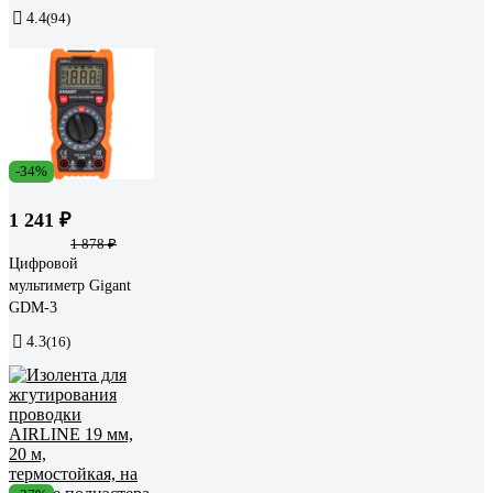
4.4
(94)
-34%
1 241 ₽
1 878 ₽
Цифровой
мультиметр Gigant
GDM-3
4.3
(16)