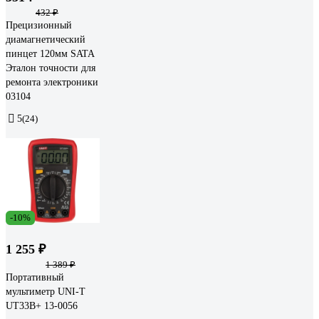
432 ₽
Прецизионный
диамагнетический
пинцет 120мм SATA
Эталон точности для
ремонта электроники
03104
5
(24)
-10%
1 255 ₽
1 389 ₽
Портативный
мультиметр UNI-T
UT33B+ 13-0056