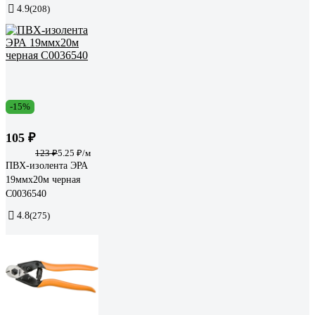
4.9
(208)
-15%
105 ₽
123 ₽
5.25 ₽/м
ПВХ-изолента ЭРА
19ммх20м черная
C0036540
4.8
(275)