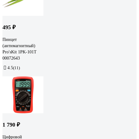
495 ₽
Пинцет
(антимагнитный)
Pro'sKit 1PK-101T
00072643
4.5
(11)
1 790 ₽
Цифровой