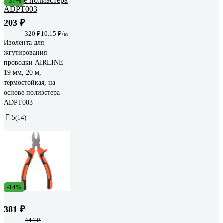
-37%
203 ₽
320 ₽
10.15 ₽/м
Изолента для
жгутирования
проводки AIRLINE
19 мм, 20 м,
термостойкая, на
основе полиэстера
ADPT003
5
(14)
-14%
381 ₽
444 ₽