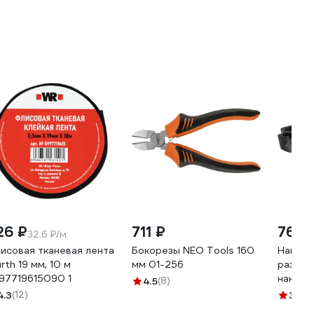
26 ₽
711 ₽
760 
32.6 ₽/м
исовая тканевая лента
Бокорезы NEO Tools 160
Намагн
rth 19 мм, 10 м
мм 01-256
размаг
97719615090 1
наконе
4.5
(8)
МАСТА
4.3
(12)
3.7
(3