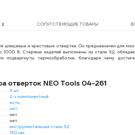
Ы
2
СОПУТСТВУЮЩИЕ ТОВАРЫ
В
ебя шлицевые и крестовые отвертки. Он предназначен для мо
 1000 В. Стержни изделий выполнены из стали S2, облада
ти подвергнуты термообработке, благодаря чему достига
ра отверток NEO Tools 04-261
9 шт
2-х компонентный
есть
нет
нет
нет
инструментальная сталь S2
150 мм