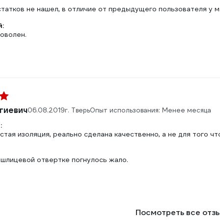
татков не нашел, в отличие от предыдущего пользователя у ме
:
оволен.
гиевич
06.08.2019
г. Тверь
Опыт использования: Менее месяца
:
тая изоляция, реально сделана качественно, а не для того чт
 шлицевой отвертке погнулось жало.
Посмотреть все отз