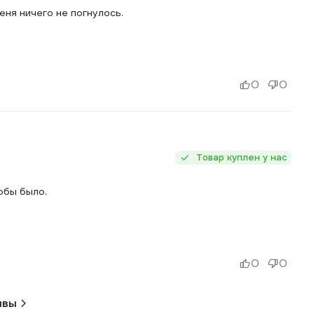
ня ничего не погнулось.
0
0
Товар куплен у нас
обы было.
0
0
ывы