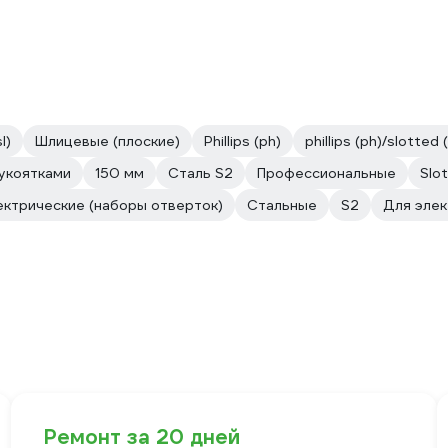
l)
Шлицевые (плоские)
Phillips (ph)
phillips (ph)/slotted (
укоятками
150 мм
Сталь S2
Профессиональные
Slo
ктрические (наборы отверток)
Стальные
S2
Для эле
Ремонт за 20 дней