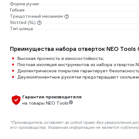
Форма ручки
Гибкая
Трещоточный механизм
Slotted (SL)
Тип шлица
Преимущества набора отверток NEO Tools 
Высокая прочность и износостойкость;
Плотная изоляция инструментов из набора отверток NE
Диэлектрическое покрытие гарантирует безопасность
Двухкомпонентные рукоятки предотвращают скольжен
Гарантия производителя
на товары NEO Tools
*Производитель оставляет за собой право без уведомления ди
его производства. Указанная информация не является публичн