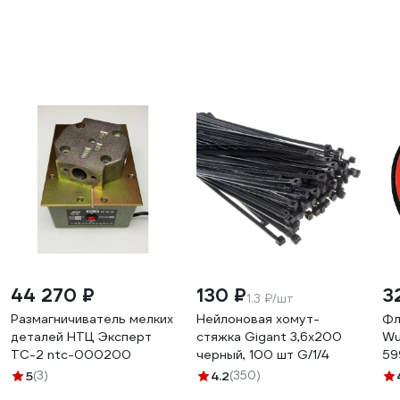
44 270 ₽
130 ₽
3
1.3 ₽/шт
Размагничиватель мелких
Нейлоновая хомут-
Фл
деталей НТЦ Эксперт
стяжка Gigant 3,6х200
Wu
TC-2 ntc-000200
черный, 100 шт G/1/4
59
5
(3)
4.2
(350)