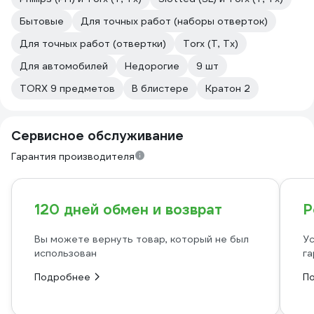
Бытовые
Для точных работ (наборы отверток)
Для точных работ (отвертки)
Torx (T, Tx)
Для автомобилей
Недорогие
9 шт
TORX 9 предметов
В блистере
Кратон 2
Сервисное обслуживание
Гарантия производителя
120 дней обмен и возврат
Р
Вы можете вернуть товар, который не был
Ус
использован
га
Подробнее
П