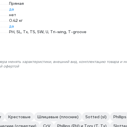
Прямая
да
нет
0.42 кг
да
PH, SL, Tx, TS, SW, U, Tri-wing, T-groove
лера менять характеристики, внешний вид, комплектацию товара и м
ой офертой
т
Крестовые
Шлицевые (плоские)
Sotted (sl)
Phillips
ческие (отвертки)
CrV
Phillips (PH) и Torx (T, Tx)
Slotted