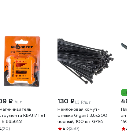
-10%
09 ₽
130 ₽
495 
/шт
1.3 ₽/шт
магничиватель
Нейлоновая хомут-
Пинцет
струмента КВАЛИТЕТ
стяжка Gigant 3,6х200
антист
-Б 6656141
черный, 100 шт G/1/4
140мм 
092 1
4
(20)
4.2
(350)
4.9
(1