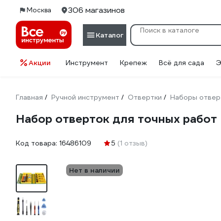
306 магазинов
Москва
Каталог
Акции
Инструмент
Крепеж
Всё для сада
Э
Главная
Ручной инструмент
Отвертки
Наборы отвер
/
/
/
Набор отверток для точных работ
Код товара:
16486109
5
(1 отзыв)
Нет в наличии