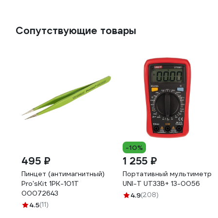
Сопутствующие товары
-10%
495 ₽
1 255 ₽
Пинцет (антимагнитный)
Портативный мультиметр
Pro'sKit 1PK-101T
UNI-T UT33B+ 13-0056
00072643
4.9
(208)
4.5
(11)