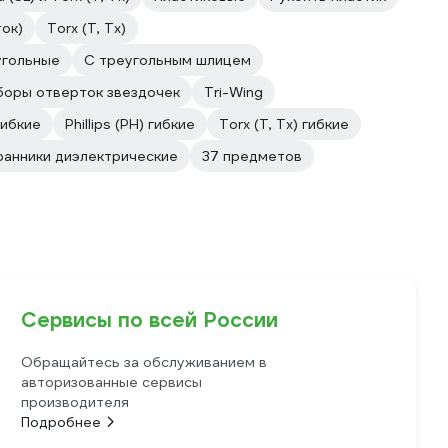
ок)
Torx (T, Tx)
угольные
С треугольным шлицем
боры отверток звездочек
Tri-Wing
гибкие
Phillips (PH) гибкие
Torx (T, Tx) гибкие
анники диэлектрические
37 предметов
Сервисы по всей России
Обращайтесь за обслуживанием в
авторизованные сервисы
производителя
Подробнее