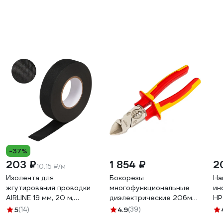
-37%
203 ₽
1 854 ₽
2
10.15 ₽/м
Изолента для
Бокорезы
На
жгутирования проводки
многофункциональные
ин
AIRLINE 19 мм, 20 м,
диэлектрические 206мм
НР
термостойкая, на основе
KRANZ KR-12-4652-3
5
(14)
4.9
(39)
полиэстера ADPT003