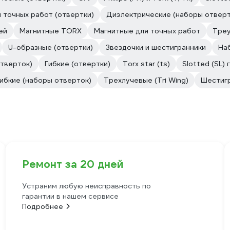
 точных работ (отвертки)
Диэлектрические (наборы отверт
ей
Магнитные TORX
Магнитные для точных работ
Тре
U-образные (отвертки)
Звездочки и шестигранники
На
тверток)
Гибкие (отвертки)
Torx star (ts)
Slotted (SL) 
ибкие (наборы отверток)
Трехлучевые (Tri Wing)
Шестигр
Ремонт за 20 дней
Устраним любую неисправность по
гарантии в нашем сервисе
Подробнее