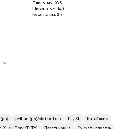
Длина, мм: 105
Ширина, мм: 149
Высота, мм: 35
есто
 (ph)
phillips (ph)/slotted (sl)
PH, SL
Китайские
 (SL) и Torx (T, Tx)
Пластиковые
Рукоять пластик