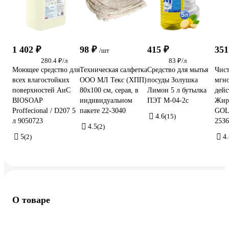
1 402 ₽
98 ₽
415 ₽
351
/шт
280.4 ₽/л
83 ₽/л
Моющее средство для
Техническая салфетка
Средство для мытья
Чист
всех влагостойких
ООО МЛ Текс (ХПП)
посуды Золушка
мгн
поверхностей АиС
80x100 см, серая, в
Лимон 5 л бутылка
дейс
BIOSOAP
индивидуальном
ПЭТ М-04-2c
Жир
Proffecional / D207 5
пакете 22-3040
GOL
4.6
(15)
л 9050723
2536
4.5
(2)
5
(2)
4.
О товаре