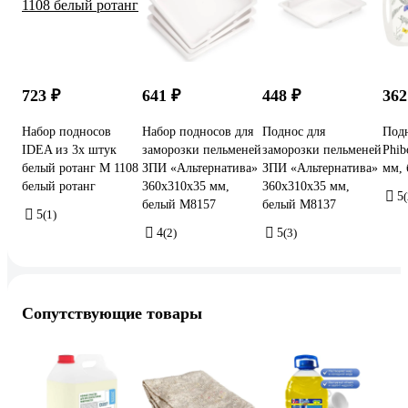
723 ₽
641 ₽
448 ₽
362
Набор подносов
Набор подносов для
Поднос для
Подн
IDEA из 3х штук
заморозки пельменей
заморозки пельменей
Phib
белый ротанг М 1108
ЗПИ «Альтернатива»
ЗПИ «Альтернатива»
мм, 
белый ротанг
360x310x35 мм,
360x310x35 мм,
5
(
белый М8157
белый М8137
5
(1)
4
(2)
5
(3)
Сопутствующие товары