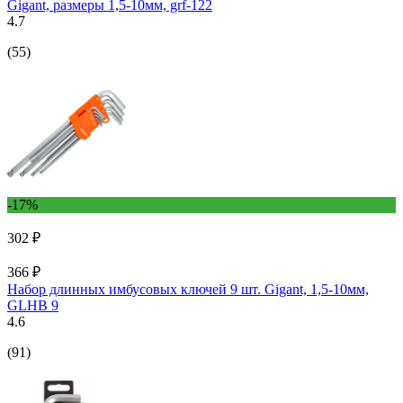
Gigant, размеры 1,5-10мм, grf-122
4.7
(55)
-17%
302 ₽
366 ₽
Набор длинных имбусовых ключей 9 шт. Gigant, 1,5-10мм,
GLHB 9
4.6
(91)