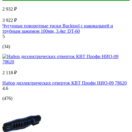
2 932 ₽
3 922 ₽
Чугунные поворотные тиски Bucktool с наковальней и
трубным зажимом 100мм, 3.4кг DT-60
5
(34)
2 118 ₽
Набор диэлектрических отверток КВТ Профи НИО-09 78620
4.6
(476)