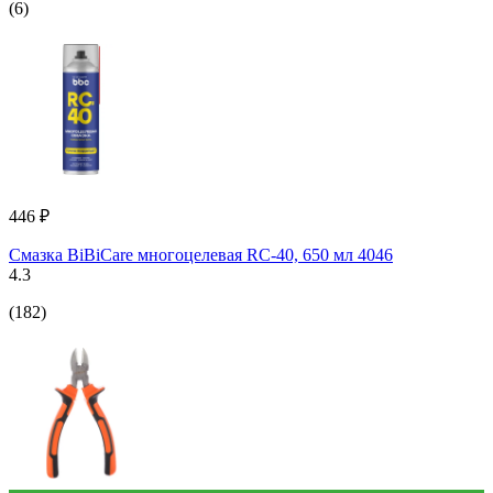
(6)
446 ₽
Смазка BiBiCare многоцелевая RC-40, 650 мл 4046
4.3
(182)