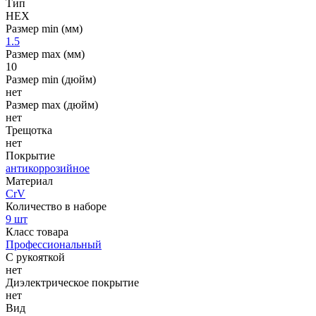
Тип
HEX
Размер min (мм)
1.5
Размер max (мм)
10
Размер min (дюйм)
нет
Размер max (дюйм)
нет
Трещотка
нет
Покрытие
антикоррозийное
Материал
CrV
Количество в наборе
9 шт
Класс товара
Профессиональный
С рукояткой
нет
Диэлектрическое покрытие
нет
Вид