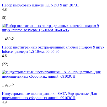
Набор имбусовых ключей KENDO 9 шт. 20731
4.8
(5)
1 450 ₽
Набор шестигранных экстра-длинных ключей с шаром 9 штук
Inforce, размеры 1,5-10мм, 06-05-95
4.6
(22)
1 925 ₽
Индустриальные шестигранники SATA 9пр цветные. Для
промышленных сборочных линий. 09103CH
4.9