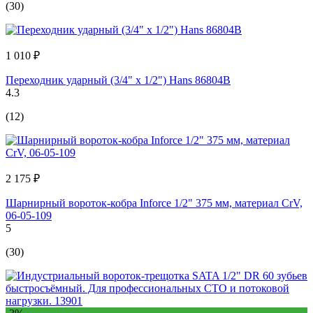
(30)
1 010 ₽
Переходник ударный (3/4" х 1/2") Hans 86804B
4.3
(12)
2 175 ₽
Шарнирный вороток-кобра Inforce 1/2" 375 мм, материал CrV,
06-05-109
5
(30)