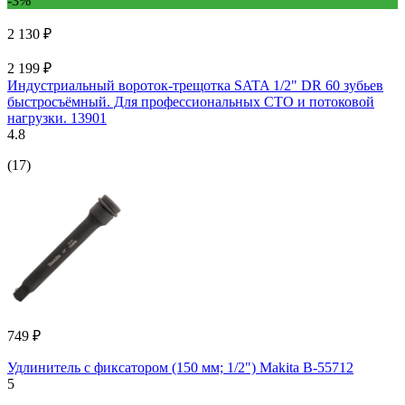
-3%
2 130 ₽
2 199 ₽
Индустриальный вороток-трещотка SATA 1/2" DR 60 зубьев
быстросъёмный. Для профессиональных СТО и потоковой
нагрузки. 13901
4.8
(17)
749 ₽
Удлинитель с фиксатором (150 мм; 1/2") Makita B-55712
5