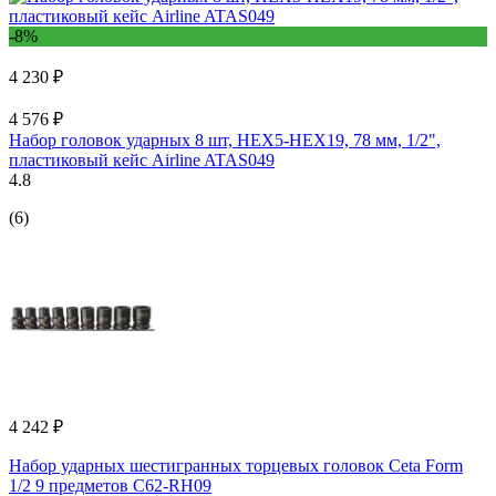
-8%
4 230 ₽
4 576 ₽
Набор головок ударных 8 шт, HEX5-HEX19, 78 мм, 1/2",
пластиковый кейс Airline ATAS049
4.8
(6)
4 242 ₽
Набор ударных шестигранных торцевых головок Ceta Form
1/2 9 предметов C62-RH09