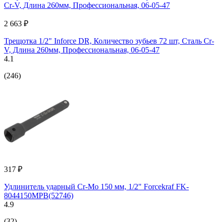
2 663 ₽
Трещотка 1/2" Inforce DR, Количество зубьев 72 шт, Сталь Cr-
V, Длина 260мм, Профессиональная, 06-05-47
4.1
(246)
317 ₽
Удлинитель ударный Cr-Mo 150 мм, 1/2" Forcekraf FK-
8044150MPB(52746)
4.9
(32)