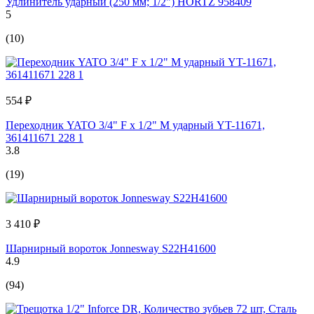
Удлинитель ударный (250 мм; 1/2") HORTZ 958409
5
(10)
554 ₽
Переходник YATO 3/4" F x 1/2" M ударный YT-11671,
361411671 228 1
3.8
(19)
3 410 ₽
Шарнирный вороток Jonnesway S22H41600
4.9
(94)