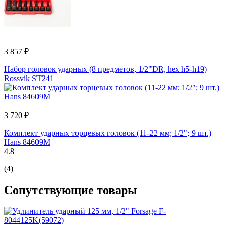
3 857 ₽
Набор головок ударных (8 предметов, 1/2"DR, hex h5-h19)
Rossvik ST241
3 720 ₽
Комплект ударных торцевых головок (11-22 мм; 1/2"; 9 шт.)
Hans 84609M
4.8
(4)
Сопутствующие товары