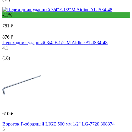
-11%
781 ₽
876 ₽
Переходник ударный 3/4"F-1/2"M Airline AT-IS34-48
4.1
(18)
610 ₽
Вороток Г-образный LIGE 500 мм 1/2" LG-7720 308374
5