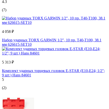
4.3
(7)
4 058 ₽
Набор ударных TORX GARWIN 1/2", 10 пр. T40-T100, 38.1
мм 626615-SET10
5 313 ₽
Комплект ударных торцевых головок E-STAR (Е10-Е24; 1/2";
9 шт.) Hans 84601
5
(2)