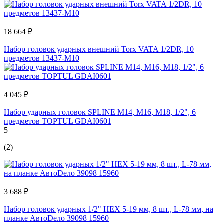
18 664 ₽
Набор головок ударных внешний Torx VATA 1/2DR, 10
предметов 13437-M10
4 045 ₽
Набор ударных головок SPLINE M14, M16, M18, 1/2", 6
предметов TOPTUL GDAI0601
5
(2)
3 688 ₽
Набор головок ударных 1/2" HEX 5-19 мм, 8 шт., L-78 мм, на
планке АвтоDело 39098 15960