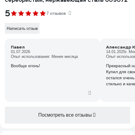
5
7 отзывов
Написать отзыв
Павел
Александр К
01.07.2026
14.01.2025
г. Мо
Опыт использования: Менее месяца
Опыт использо
Вообще огонь!
Прекрасный н
Купил для сво
остался очень
стильно и кач
удобно держать
Приятно удивл
посудомоечно
смотрятся на 
друзьями.
Посмотреть все отзывы