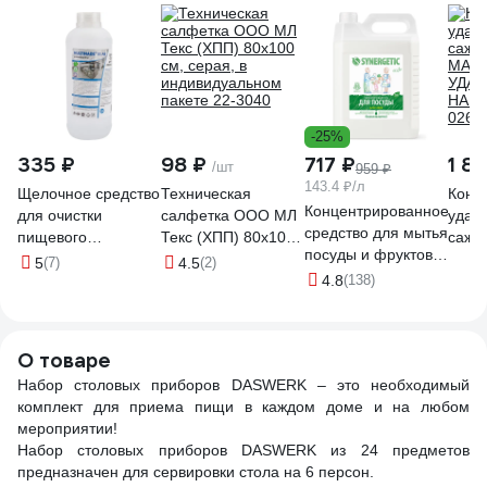
-25%
335 ₽
98 ₽
717 ₽
1 8
/шт
959 ₽
143.4 ₽/л
Щелочное средство
Техническая
Конц
Концентрированное
для очистки
салфетка ООО МЛ
удал
средство для мытья
пищевого
Текс (ХПП) 80x100
сажи
посуды и фруктов
оборудования 51АБ
см, серая, в
МАС
5
(7)
4.5
(2)
Synergetic Алоэ
Мультимэйд
индивидуальном
4.8
(138)
УДАЛ
флакон, 5 л
удаляет жир,
пакете 22-3040
НАГАР
4623722258380
дезинфекция, 1 л
026
103503
4607002302932
О товаре
Набор столовых приборов DASWERK – это необходимый
комплект для приема пищи в каждом доме и на любом
мероприятии!
Набор столовых приборов DASWERK из 24 предметов
предназначен для сервировки стола на 6 персон.