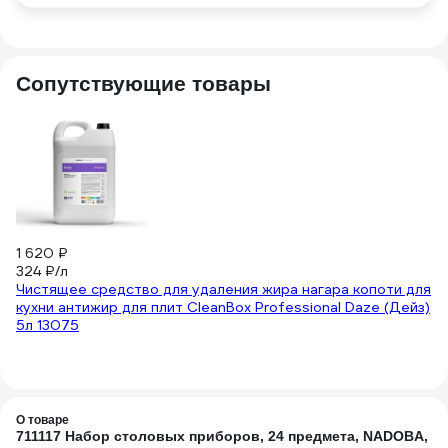
Сопутствующие товары
1 620 ₽
9
324 ₽/л
Те
Чистящее средство для удаления жира нагара копоти для
се
кухни антижир для плит CleanBox Professional Daze (Дейз)
4.
5л 13075
(2
О товаре
711117 Набор столовых приборов, 24 предмета, NADOBA,