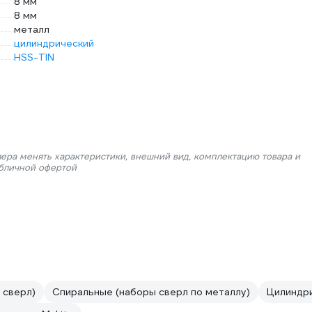
8 мм
8 мм
металл
цилиндрический
HSS-TIN
лера менять характеристики, внешний вид, комплектацию товара и
убличной офертой
 сверл)
Спиральные (наборы сверл по металлу)
Цилиндри