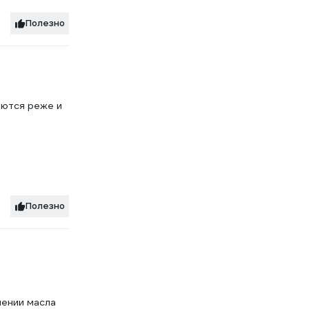
Полезно
уются реже и
Полезно
лении масла