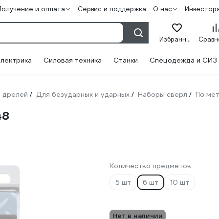
Получение и оплата
Сервис и поддержка
О нас
Инвестор
Избранное
лектрика
Силовая техника
Станки
Спецодежда и СИЗ
 дрелей
Для безударных и ударных
Наборы сверл
По ме
/
/
/
48
Количество предметов
5 шт
6 шт
10 шт
Нет в наличии