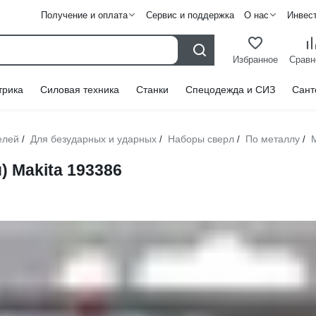
Получение и оплата
Сервис и поддержка
О нас
Инвес
Избранное
Сравн
трика
Силовая техника
Станки
Спецодежда и СИЗ
Сант
елей
Для безударных и ударных
Наборы сверл
По металлу
M
/
/
/
/
) Makita 193386