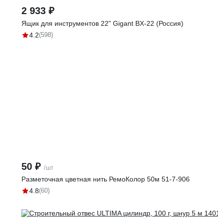
2 933 ₽
Ящик для инструментов 22" Gigant BX-22 (Россия)
4.2
(598)
50 ₽
/шт
Разметочная цветная нить РемоКолор 50м 51-7-906
4.8
(60)