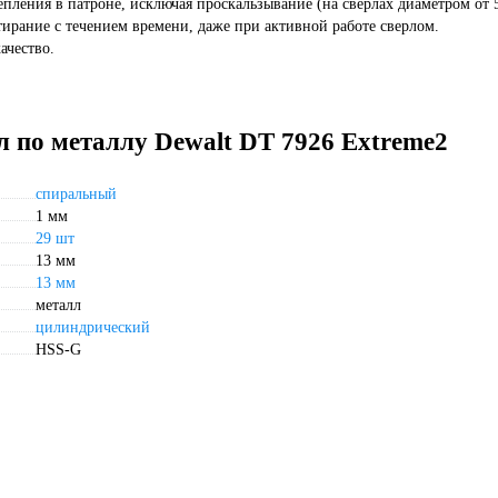
пления в патроне, исключая проскальзывание (на сверлах диаметром от 
тирание с течением времени, даже при активной работе сверлом.
ачество.
л по металлу Dewalt DT 7926 Extreme2
спиральный
1 мм
29 шт
13 мм
13 мм
металл
цилиндрический
HSS-G