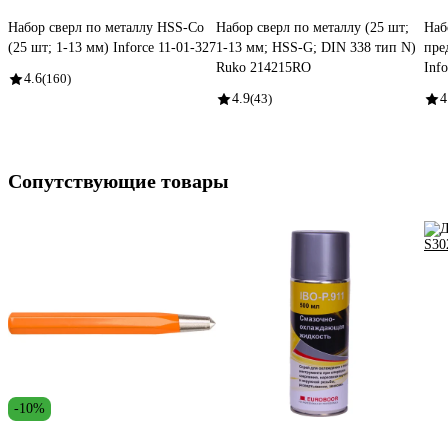
Набор сверл по металлу HSS-Co
Набор сверл по металлу (25 шт;
Наб
(25 шт; 1-13 мм) Inforce 11-01-327
1-13 мм; HSS-G; DIN 338 тип N)
пре
Ruko 214215RO
Inf
4.6
(160)
4.9
(43)
4
Сопутствующие товары
-10%