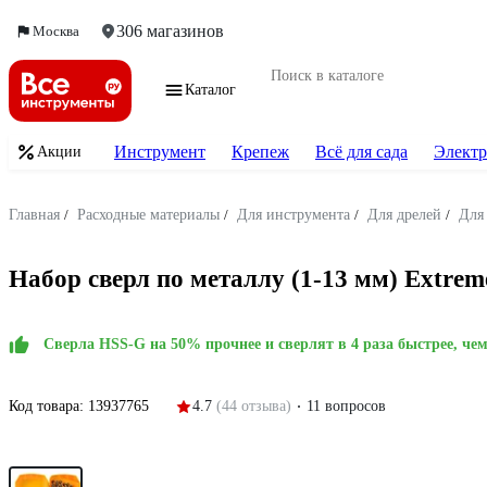
306 магазинов
Москва
Каталог
Инструмент
Крепеж
Всё для сада
Электр
Акции
Главная
/
Расходные материалы
/
Для инструмента
/
Для дрелей
/
Для
Набор сверл по металлу (1-13 мм) Extre
Сверла HSS-G на 50% прочнее и сверлят в 4 раза быстрее, че
Код товара:
13937765
4.7
(44 отзыва)
11 вопросов