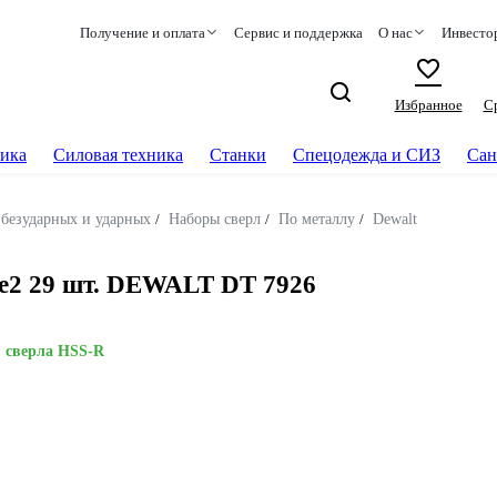
Получение и оплата
Сервис и поддержка
О нас
Инвесто
Избранное
С
ика
Силовая техника
Станки
Спецодежда и СИЗ
Сан
 безударных и ударных
/
Наборы сверл
/
По металлу
/
Dewalt
me2 29 шт. DEWALT DT 7926
м сверла HSS-R