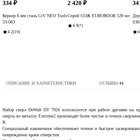
334 ₽
2 420 ₽
34
Кернер 6 мм сталь CrV NEO Tools
Спрей СОЖ EUROBOOR 520 мл
Дер
33-063
S30
4.9
(7)
4.2
(19)
4
ОПИСАНИЕ И ХАРАКТЕРИСТИКИ
ОТЗЫВЫ
44
Набор сверл DeWalt DT 7926 используется при работе дрелями на пр
сверла по металлу Extreme2 производят более чистое и точное сверлени
R.
Специальный наконечник обеспечивает точное и быстрое засверливани
повреждение краев отверстия.