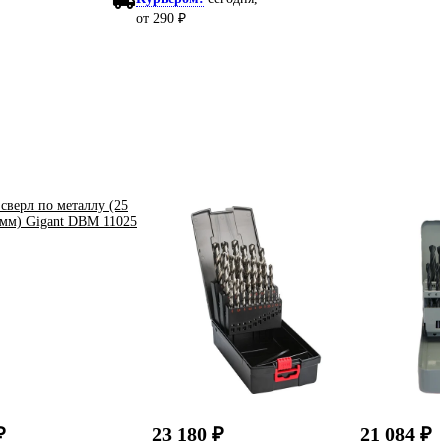
от 290 ₽
₽
23 180 ₽
21 084 ₽