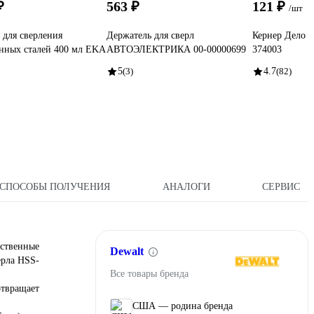
₽
563 ₽
121 ₽
/шт
 для сверления
Держатель для сверл
Кернер Дело 
нных сталей 400 мл EKA
АВТОЭЛЕКТРИКА 00-00000699
374003
5
(3)
4.7
(82)
СПОСОБЫ ПОЛУЧЕНИЯ
АНАЛОГИ
СЕРВИС
ественные
Dewalt
ерла HSS-
Все товары бренда
отвращает
США — родина бренда