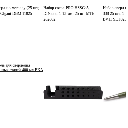
ерл по металлу (25 шт;
Набор сверл PRO HSSCo5,
Набор сверл п
 Gigant DBM 11025
DIN338, 1-13 мм, 25 шт MTE
338 25 шт, 1-
262602
BV11 SET025