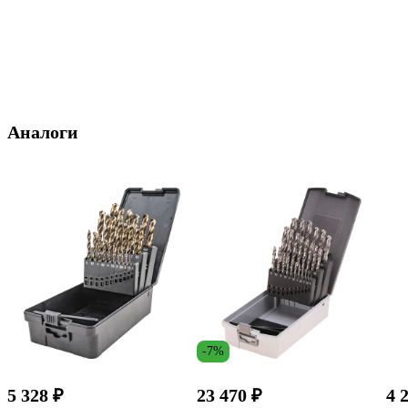
Аналоги
-7%
5 328 ₽
23 470 ₽
4 