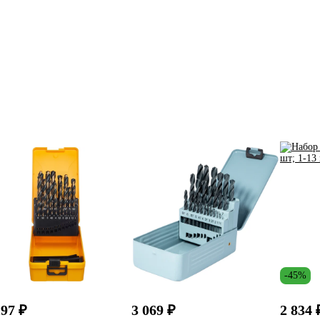
-45%
297 ₽
3 069 ₽
2 834 