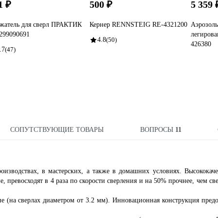
1 ₽
500 ₽
5 359 
жатель для сверл ПРАКТИК
Кернер RENNSTEIG RE-4321200
Аэрозоль
299090691
легирова
4.8
(50)
426380
.7
(47)
СОПУТСТВУЮЩИЕ ТОВАРЫ
ВОПРОСЫ
11
оизводствах, в мастерских, а также в домашних условиях. Высококач
е, превосходят в 4 раза по скорости сверления и на 50% прочнее, чем св
е (на сверлах диаметром от 3.2 мм). Инновационная конструкция пред