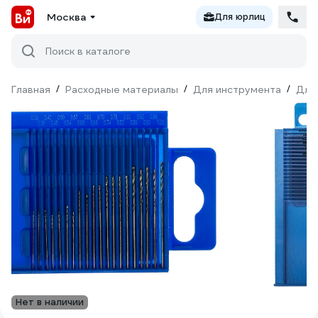
Москва
Для юрлиц
Поиск в каталоге
Главная
/
Расходные материалы
/
Для инструмента
/
Для
Нет в наличии