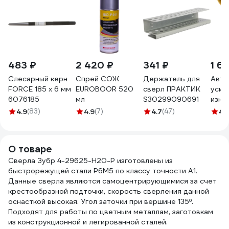
483 ₽
2 420 ₽
341 ₽
1 6
Слесарный керн
Спрей СОЖ
Держатель для
Авто
FORCE 185 х 6 мм
EUROBOOR 520
сверл ПРАКТИК
усил
6076185
мл
S30299090691
изно
нако
4.9
(83)
4.9
(7)
4.7
(47)
4.
Mo с
А,59
125м
О товаре
"ЭКС
Сверла Зубр 4-29625-H20-P изготовлены из
12
быстрорежущей стали Р6М5 по классу точности А1.
Данные сверла являются самоцентрирующимися за счет
крестообразной подточки, скорость сверления данной
оснасткой высокая. Угол заточки при вершине 135º.
Подходят для работы по цветным металлам, заготовкам
из конструкционной и легированной сталей.