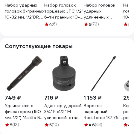
Набор ударных
Набор головок
Набор головок
Набо
головок 6-гранных
торцевых JTC 1/2"
ударных
голов
10-32 мм, 1/2"DR,
6-ти гранных 10-
удлиненных
10-32
18 предметов
24мм ударных в
1/2"DR, 78 мм, 18
пр. 
4
(6)
5
(72)
5
(
TOPTUL
кейсе 16
предметов (8-32
ACK
GCAD1807
предметов -K4161
мм), пластиковый
734211
кейс Airline
Сопутствующие товары
ATAS080
749 ₽
716 ₽
1 153 ₽
291
Удлинитель с
Адаптер ударный
Вороток
Ключ
фиксатором (150
3/4" F х1/2" M
шарнирный
реве
мм; 1/2") Makita B-
усиленный, сталь
Rockforce 1/2 750
рези
55712
SCM440 Forsage
мм RF-
KingT
5
(12)
5
(10)
4.6
(43)
4.
F-
8014750UMPB(63569)
8024