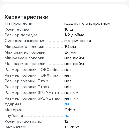
80964MP(28175)
F-
80964MPB44(28175)
Характеристики
Тип крепления
квадрат с отверстием
Количество
16 шт
Размер посадки
1/2 дюйма
Система измерения
метрическая
Min размер головки
10 мм
Max размер головки
24 мм
Min размер головки
нет дюйм
Max размер головки
нет дюйм
Размер головки TORX min
нет
Размер головки TORX max
нет
Размер головки E min
нет
Размер головки E max
нет
Размер головки SPLINE min
нет мм
Размер головки SPLINE max
нет мм
Ударная
да
Материал
CrMo
Глубокая
да
Количество граней
12
Вес нетто
1.926 кг