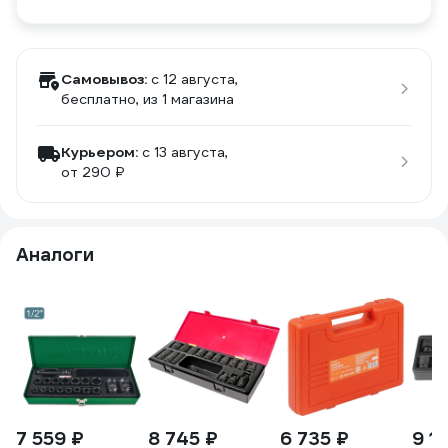
Самовывоз:
c 12 августа,
бесплатно
, из 1 магазина
Курьером:
c 13 августа,
от 290 ₽
Аналоги
7 559 ₽
8 745 ₽
6 735 ₽
9 1