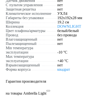
Датчик движения
нет
С пультом управления
нет
Защитная решетка
нет
Климатическое исполнение
УХЛ4
Габариты без упаковки
192x192x28 мм
Ширина
19.2 см
Коллекция
DOWNLIGHT
Цвет плафона/арматуры
белый/белый
Провод
без провода
Влагозащищенный
нет
Пылезащищенный
нет
Min температура
эксплуатации
-10 °С
Max температура
эксплуатации
+40 °С
Взрывозащищенный
нет
Форма корпуса
квадрат
Гарантия производителя
на товары Ambrella Light