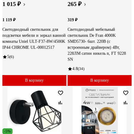
1 015 ₽
265 ₽
1 119 ₽
319 ₽
Светодиодный светильник для
Светодиодный мебельный
подсветки мебели и зеркал ванной
светильник De Fran 4000K
комнаты Uniel ULT-F37-8W/4500K
SMD5730- 6шт. 220В (с
IP44 CHROME UL-00012517
встроенным драйвером) 4Вт,
228ЛМ сатин никель n, FT 9228
5
(6)
SN
4.8
(34)
В корзину
В корзину
-5%