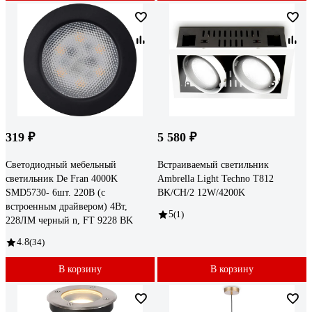
319 ₽
5 580 ₽
Светодиодный мебельный
Встраиваемый светильник
светильник De Fran 4000K
Ambrella Light Techno T812
SMD5730- 6шт. 220В (с
BK/CH/2 12W/4200K
встроенным драйвером) 4Вт,
5
(1)
228ЛМ черный n, FT 9228 BK
4.8
(34)
В корзину
В корзину