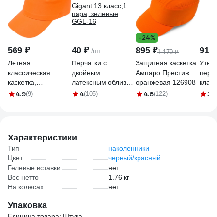
-24%
569 ₽
40 ₽
895 ₽
91 ₽
/шт
1 170 ₽
Летняя
Перчатки с
Защитная каскетка
Утеп
классическая
двойным
Ампаро Престиж
перча
каскетка,
латексным обливом
оранжевая 126908
класс
оранжевая MILL
Gigant 13 класс,1
4.9
4
4.8
3.
(9)
(105)
(122)
4660319475768
пара, зеленые
GGL-16
Характеристики
Тип
наколенники
Цвет
черный/красный
Гелевые вставки
нет
Вес нетто
1.76 кг
На колесах
нет
Упаковка
Единица товара: Штука