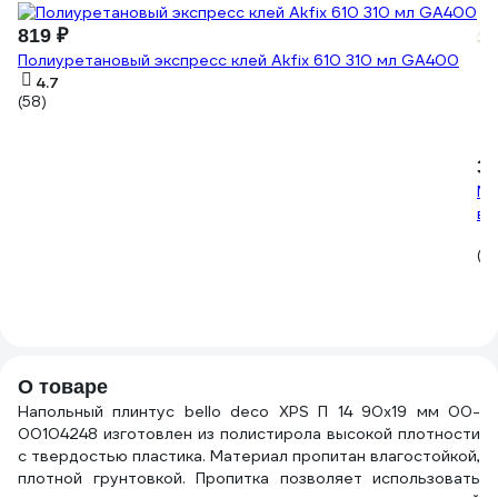
819 ₽
Полиуретановый экспресс клей Akfix 610 310 мл GA400
4.7
(58)
3 
Мо
вн
(3
О товаре
Напольный плинтус bello deco XPS П 14 90x19 мм 00-
00104248 изготовлен из полистирола высокой плотности
с твердостью пластика. Материал пропитан влагостойкой,
плотной грунтовкой. Пропитка позволяет использовать