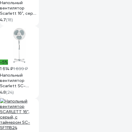
Напольный
вентилятор
Scarlett 16", серый
SC-SF111B27
4.7
(18)
-5%
1 614 ₽
1 699 ₽
Напольный
вентилятор
Scarlett SC-
SF111B20
4.8
(24)