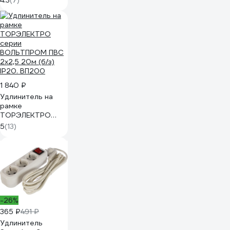
4.3
(7)
1 840 ₽
Удлинитель на
рамке
ТОРЭЛЕКТРО
серии
5
(13)
ВОЛЬТПРОМ ПВС
2х2,5 20м (б/з)
IP20. ВП200
-26%
365 ₽
491 ₽
Удлинитель