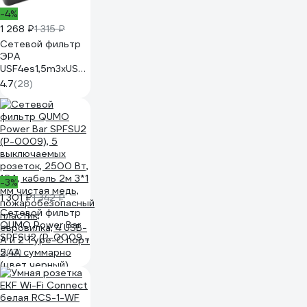
-4%
1 268 ₽
1 315 ₽
Сетевой фильтр
ЭРА
USF4es1,5m3xUSBAB
с базовой
4.7
(28)
защитой, с
заземлением, с
выключателем, 4
розетки, 3xUSB
Б0059568
-3%
1 301 ₽
1 342 ₽
Сетевой фильтр
QUMO Power Bar
SPFSU2 (P-0009),
5 выключаемых
5
(13)
розеток, 2500 Вт,
10A, кабель 2м 3*1
мм чистая медь,
пожаробезопасный