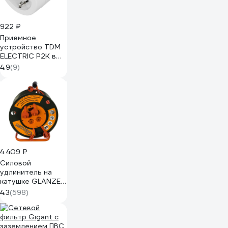
922 ₽
Приемное
устройство TDM
ELECTRIC Р2К в
розетку - комп.
4.9
(9)
для
беспроводного
управления
нагрузкой
SQ1508-0212
4 409 ₽
Силовой
удлинитель на
катушке GLANZEN
4 гн. 50 м ПВС
4.3
(598)
3x1,5 IP44 арт. EB-
50-007
00012294