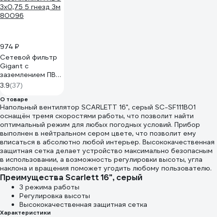
974 ₽
Сетевой фильтр
Gigant с
заземлением ПВС
3x0,75 5 гнезд 3м
3.9
(37)
80096
О товаре
Напольный вентилятор SCARLETT 16", cерый SC-SF111B01
оснащён тремя скоростями работы, что позволит найти
оптимальный режим для любых погодных условий. Прибор
выполнен в нейтральном сером цвете, что позволит ему
вписаться в абсолютно любой интерьер. Высококачественная
защитная сетка делает устройство максимально безопасным
в использовании, а возможность регулировки высоты, угла
наклона и вращения поможет угодить любому пользователю.
Преимущества Scarlett 16", cерый
3 режима работы
Регулировка высоты
Высококачественная защитная сетка
Характеристики