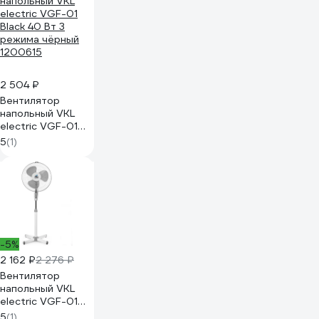
2 504 ₽
Вентилятор
напольный VKL
electric VGF-01
Black 40 Вт 3
5
(1)
режима чёрный
1200615
-5%
2 162 ₽
2 276 ₽
Вентилятор
напольный VKL
electric VGF-01
Gray 40 Вт 3
5
(1)