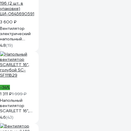
3 600 ₽
Вентилятор
электрический
напольный
NORMANN ACF-
4.8
(19)
196 (2 шт. в
упаковке)
ЦИ-0645690591
-34%
1 311 ₽
1 999 ₽
Напольный
вентилятор
SCARLETT 16",
голубой SC-
4.6
(43)
SF111B29