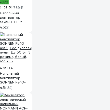
-37%
1 123 ₽
1 789 ₽
Напольный
вентилятор
SCARLETT 16",
серый, с
4.5
(2)
таймером SC-
SF111B24
4 990 ₽
Напольный
вентилятор
SONNEN Fs40-
a999, Led дисплей,
4.5
(134)
пульт Ду 50 Вт, 3
режима, белый,
455735