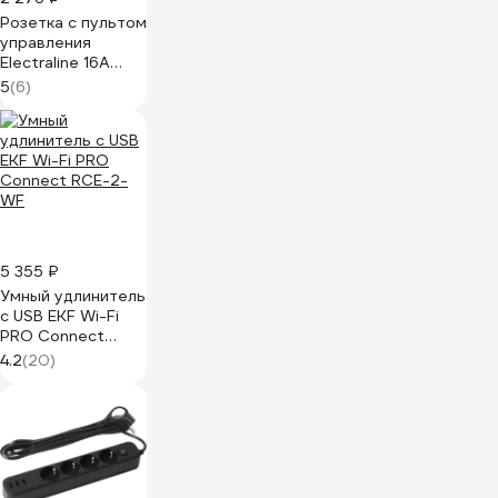
Розетка с пультом
управления
Electraline 16А
250В белая
5
(6)
48506
5 355 ₽
Умный удлинитель
c USB EKF Wi-Fi
PRO Connect
RCE-2-WF
4.2
(20)