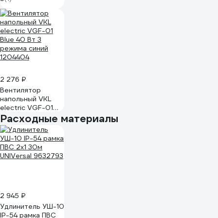
режима серый
1200613
2 276 ₽
Вентилятор
напольный VKL
electric VGF-01
Blue 40 Вт 3
Расходные материалы
режима синий
1204404
2 945 ₽
Удлинитель УШ-10
IP-54 рамка ПВС