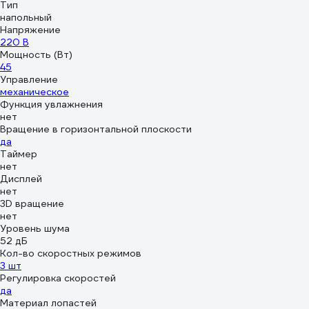
Тип
напольный
Напряжение
220 В
Мощность (Вт)
45
Управление
механическое
Функция увлажнения
нет
Вращение в горизонтальной плоскости
да
Таймер
нет
Дисплей
нет
3D вращение
нет
Уровень шума
52 дБ
Кол-во скоростных режимов
3 шт
Регулировка скоростей
да
Материал лопастей