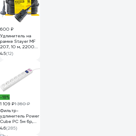
600 ₽
Удлинитель на
рамке Stayer MF
207, 10 м, 2200
Вт, 1 гнездо, ПВС
4.5
(12)
2х0,75 мм2,
55014-10_z01
-18%
1 109 ₽
1 360 ₽
Фильтр-
удлинитель Power
Cube PC 5м 6р,
бел. 16А/3,5кВт
4.6
(285)
SPG(5+1)-16B-5М