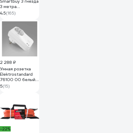
Smartbuy 3 гнезда
3 метра
16А/3,5кВт с выкл.
4.5
(165)
и заземлением
ПВС 3х1,0 SBE-16-
3-03-ZS
2 288 ₽
Умная розетка
Elektrostandard
76100 00 белый,
3500W a054335
5
(15)
-22%