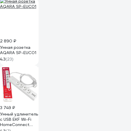
2 890 ₽
Умная розетка
AQARA SP-EUC01
4.3
(23)
3 749 ₽
Умный удлинитель
c USB EKF Wi-Fi
HomeConnect
RCE-1-WF