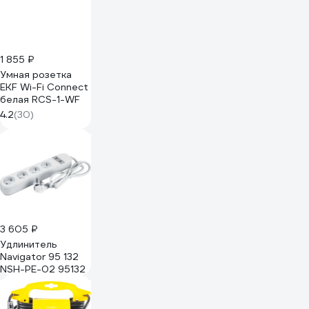
пластик,
евровилка, 4 USB-
A и 2 Type-C порт
2,4A суммарно
(цвет черный)
1 855 ₽
51561
Умная розетка
EKF Wi-Fi Connect
белая RCS-1-WF
4.2
(30)
3 605 ₽
Удлинитель
Navigator 95 132
NSH-PE-02 95132