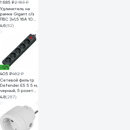
1 685 ₽
2 163 ₽
Удлинитель на
рамке Gigant с/з
ПВС 3х1,5 16A 10м
IP 44 INDUSTRY EG
4.6
(82)
PE-009
-12%
405 ₽
462 ₽
Сетевой фильтр
Defender ES 5 5 м,
черный, 5 розеток
99486
4.8
(287)