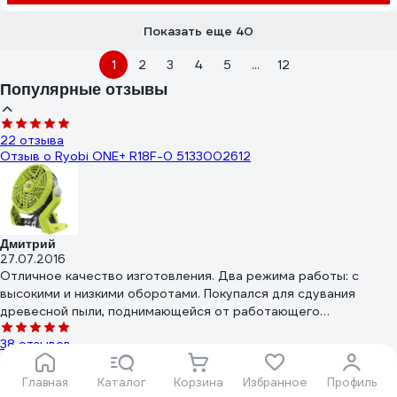
Показать еще 40
1
2
3
4
5
...
12
Популярные отзывы
22 отзыва
Отзыв о Ryobi ONE+ R18F-0 5133002612
Дмитрий
27.07.2016
Отличное качество изготовления. Два режима работы: с
высокими и низкими оборотами. Покупался для сдувания
древесной пыли, поднимающейся от работающего
инструмента (чтобы ею не дышать). На низких оборотах шумит
38 отзывов
несильно, можно просто включать в жару для обдува.
Отзыв о Rolsen RSF-3106RT
Главная
Каталог
Корзина
Избранное
Профиль