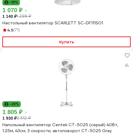
-18%
1 070 ₽
1 299 ₽
1 140 ₽
Настольный вентилятор SCARLETT SC-DF111S01
4.5
(71)
Купить
-28%
1 805 ₽
2 512 ₽
1 930 ₽
Напольный вентилятор Centek CT-5025 (серый) 40Вт,
1.25м, 43см, 3 скорости, автоповорот CT-5025 Gray