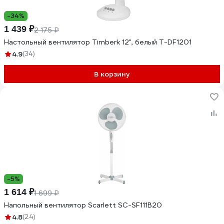
-34%
1 439 ₽
2 175 ₽
Настольный вентилятор Timberk 12", белый T-DF1201
4.9
(34)
В корзину
-5%
1 614 ₽
1 699 ₽
Напольный вентилятор Scarlett SC-SF111B20
4.8
(24)