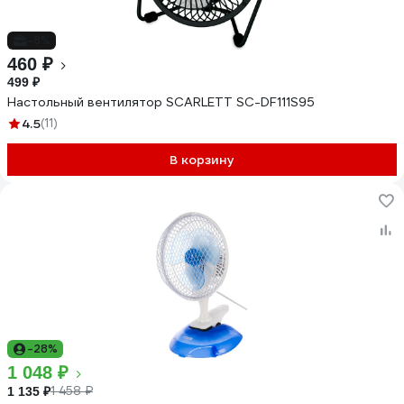
-8%
460 ₽
499 ₽
Настольный вентилятор SCARLETT SC-DF111S95
4.5
(11)
В корзину
-28%
1 048 ₽
1 458 ₽
1 135 ₽