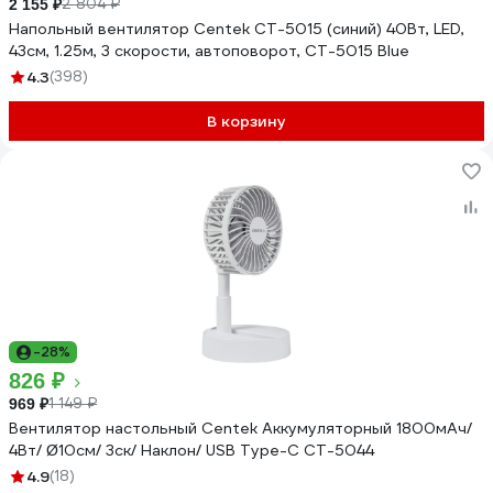
2 804 ₽
2 155 ₽
Напольный вентилятор Centek CT-5015 (синий) 40Вт, LED,
43см, 1.25м, 3 скорости, автоповорот, CT-5015 Blue
4.3
(398)
В корзину
-28%
826 ₽
1 149 ₽
969 ₽
Вентилятор настольный Centek Аккумуляторный 1800мАч/
4Вт/ Ø10см/ 3ск/ Наклон/ USB Type-C CT-5044
4.9
(18)