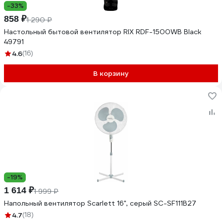
-33%
858 ₽
1 290 ₽
Настольный бытовой вентилятор RIX RDF-1500WB Black
49791
4.6
(16)
В корзину
-19%
1 614 ₽
1 999 ₽
Напольный вентилятор Scarlett 16", серый SC-SF111B27
4.7
(18)