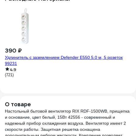
7
Ум
(2
390 ₽
Удлинитель с заземлением Defender E550 5.0 м, 5 розеток
99231
4.9
(721)
О товаре
Настольный бытовой вентилятор RIX RDF-1500WB, прищепка
и основание, цвет белый, 15Вт 42556 - современный и
надежный прибор охлаждения воздуха. Вентилятор имеет 2
скорости работы. Защитная решетка оснащена
дополнительным ребром жесткости. Крепление позволяет