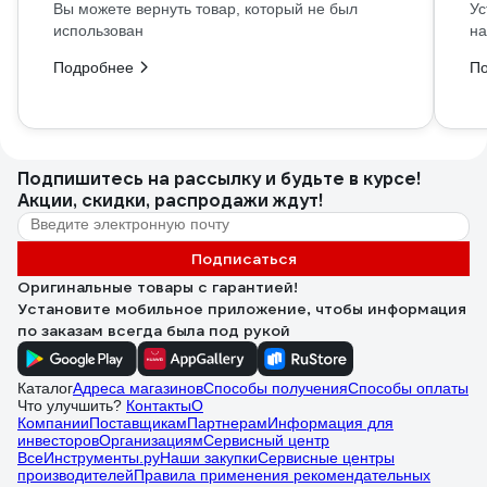
Вы можете вернуть товар, который не был
Ус
использован
на
Подробнее
П
Подпишитесь
на рассылку
и будьте в курсе!
Акции, скидки, распродажи ждут!
Подписаться
Оригинальные товары с гарантией!
Установите мобильное приложение, чтобы информация
по заказам всегда была под рукой
Каталог
Адреса магазинов
Способы получения
Способы оплаты
Что улучшить?
Контакты
О
Компании
Поставщикам
Партнерам
Информация для
инвесторов
Организациям
Сервисный центр
ВсеИнструменты.ру
Наши закупки
Сервисные центры
производителей
Правила применения рекомендательных