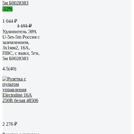
-12%
1 044 ₽
1 191 ₽
Удлинитель ЭРА
U-5es-5m Россия с
заземлением,
3x1мм2, 16A,
ПВС, с выкл, 5гн,
5м Б0028383
4.5
(40)
2 276 ₽