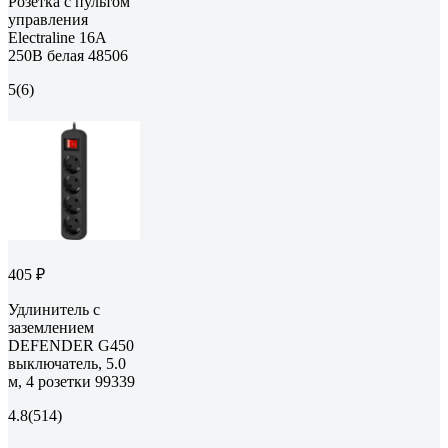
Розетка с пультом
управления
Electraline 16А
250В белая 48506
5
(6)
405 ₽
Удлинитель с
заземлением
DEFENDER G450
выключатель, 5.0
м, 4 розетки 99339
4.8
(514)