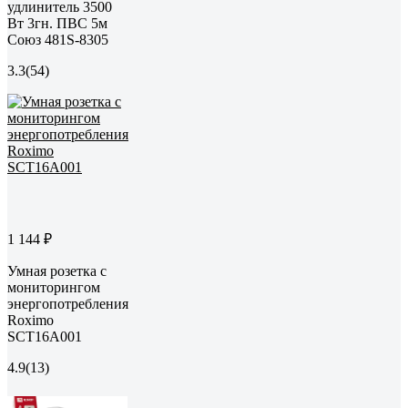
удлинитель 3500
Вт 3гн. ПВС 5м
Союз 481S-8305
3.3
(54)
1 144 ₽
Умная розетка с
мониторингом
энергопотребления
Roximo
SCT16A001
4.9
(13)