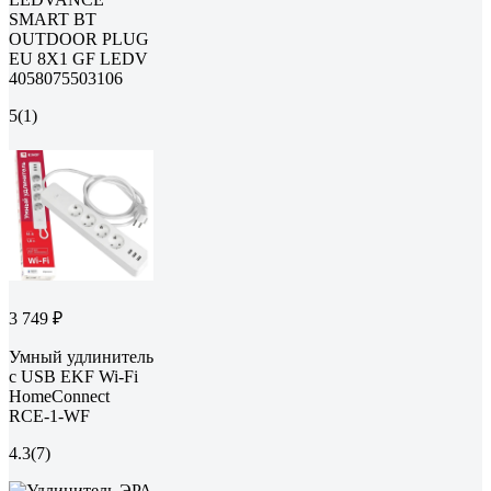
SMART BT
OUTDOOR PLUG
EU 8X1 GF LEDV
4058075503106
5
(1)
3 749 ₽
Умный удлинитель
c USB EKF Wi-Fi
HomeConnect
RCE-1-WF
4.3
(7)