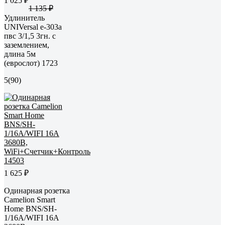
1 025 ₽
1 135 ₽
Удлинитель
UNIVersal е-303а
пвс 3/1,5 3гн. с
заземлением,
длина 5м
(еврослот) 1723
5
(90)
1 625 ₽
Одинарная розетка
Camelion Smart
Home BNS/SH-
1/16A/WIFI 16A