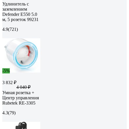
Удлинитель с
заземлением
Defender E550 5.0
м, 5 розеток 99231
4.9
(721)
-5%
3 832 ₽
4 040 ₽
Умная розетка +
Центр управления
Rubetek RE-3305
4.3
(79)