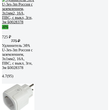
-6%
725 ₽
775 ₽
Удлинитель ЭРА
U-3es-3m Россия с
заземлением,
3x1мм2, 16A,
ПВС, с выкл, 3гн,
3м Б0028378
4.7
(95)